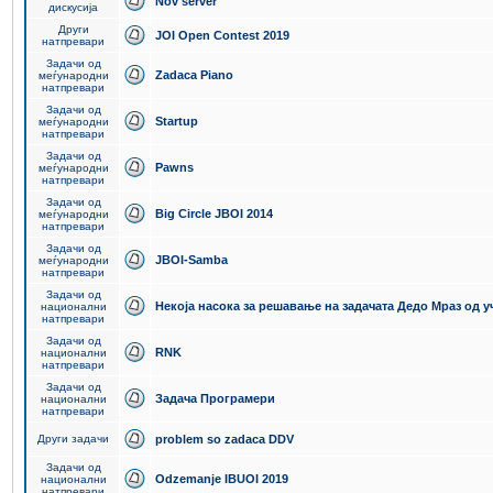
Nov server
дискусија
Други
JOI Open Contest 2019
натпревари
Задачи од
Zadaca Piano
меѓународни
натпревари
Задачи од
Startup
меѓународни
натпревари
Задачи од
Pawns
меѓународни
натпревари
Задачи од
Big Circle JBOI 2014
меѓународни
натпревари
Задачи од
JBOI-Samba
меѓународни
натпревари
Задачи од
Некоја насока за решавање на задачата Дедо Мраз од 
национални
натпревари
Задачи од
RNK
национални
натпревари
Задачи од
Задача Програмери
национални
натпревари
Други задачи
problem so zadaca DDV
Задачи од
Odzemanje IBUOI 2019
национални
натпревари