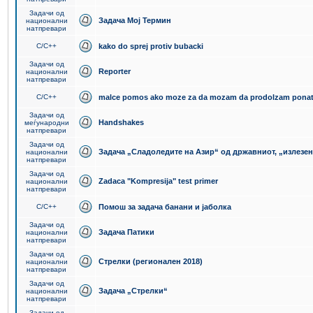
Задачи од
Задача Мој Термин
национални
натпревари
C/C++
kako do sprej protiv bubacki
Задачи од
Reporter
национални
натпревари
C/C++
malce pomos ako moze za da mozam da prodolzam pona
Задачи од
Handshakes
меѓународни
натпревари
Задачи од
Задача „Сладоледите на Азир“ од државниот, „излезен
национални
натпревари
Задачи од
Zadaca "Kompresija" test primer
национални
натпревари
C/C++
Помош за задача банани и јаболка
Задачи од
Задача Патики
национални
натпревари
Задачи од
Стрелки (регионален 2018)
национални
натпревари
Задачи од
Задача „Стрелки“
национални
натпревари
Задачи од