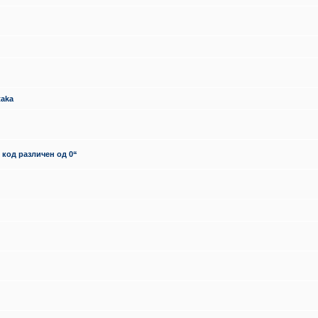
taka
 код различен од 0“