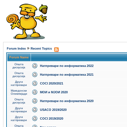
»
Forum Index
Recent Topics
Forum Name
Општа
Натпревари по информатика 2022
дискусија
Општа
Натпревари по информатика 2021
дискусија
Други
COCI 2020/2021
натпревари
Македонски
МОИ и МЈОИ 2020
Олимпијади
Општа
Натпревари по информатика 2020
дискусија
Други
USACO 2019/2020
натпревари
Други
COCI 2019/2020
натпревари
Општа