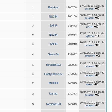
17/04/2019 11:51:29
Krenkov
1
305708
petarsor
06/04/2019 18:56:52
1
Nj1234
365169
petarsor
03/04/2019 16:53:13
BATIR
3
311442
BATIR
27/03/2019 21:41:04
6
Nj1234
287684
Nj1234
26/03/2019 13:22:54
BATIR
1
285948
petarsor
24/03/2019 16:56:18
Simon74
4
238987
Simon74
23/03/2019 20:44:10
floreloriz123
1
239986
petarsor
23/03/2019 15:13:52
1
Hristijandinisev
279006
petarsor
22/03/2019 13:59:26
MODDI
2
240975
Hakun
20/03/2019 23:19:07
ivanab
2
239373
petarsor
20/03/2019 23:14:43
floreloriz123
5
245649
petarsor