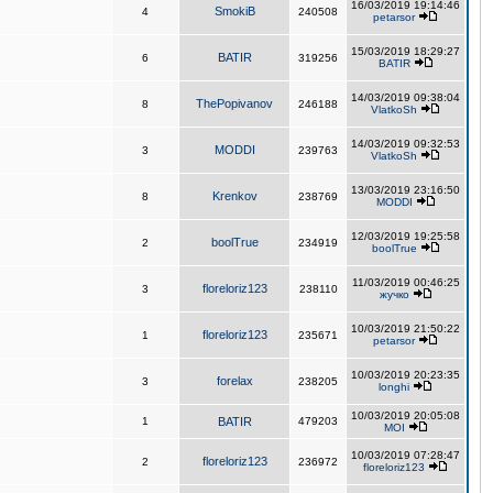
16/03/2019 19:14:46
SmokiB
4
240508
petarsor
15/03/2019 18:29:27
BATIR
6
319256
BATIR
14/03/2019 09:38:04
ThePopivanov
8
246188
VlatkoSh
14/03/2019 09:32:53
MODDI
3
239763
VlatkoSh
13/03/2019 23:16:50
Krenkov
8
238769
MODDI
12/03/2019 19:25:58
boolTrue
2
234919
boolTrue
11/03/2019 00:46:25
floreloriz123
3
238110
жучко
10/03/2019 21:50:22
floreloriz123
1
235671
petarsor
10/03/2019 20:23:35
forelax
3
238205
longhi
10/03/2019 20:05:08
1
BATIR
479203
MOI
10/03/2019 07:28:47
floreloriz123
2
236972
floreloriz123