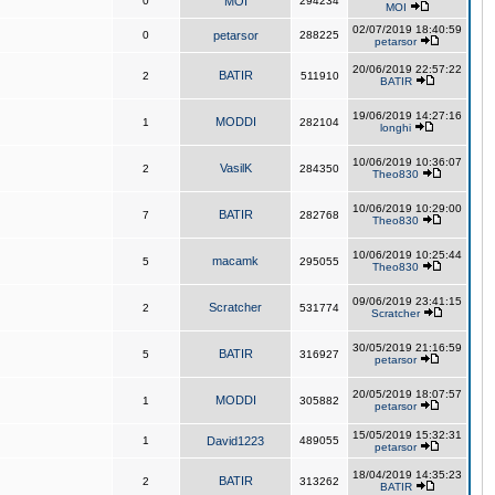
0
MOI
294234
MOI
02/07/2019 18:40:59
0
petarsor
288225
petarsor
20/06/2019 22:57:22
BATIR
2
511910
BATIR
19/06/2019 14:27:16
MODDI
1
282104
longhi
10/06/2019 10:36:07
VasilK
2
284350
Theo830
10/06/2019 10:29:00
BATIR
7
282768
Theo830
10/06/2019 10:25:44
macamk
5
295055
Theo830
09/06/2019 23:41:15
Scratcher
2
531774
Scratcher
30/05/2019 21:16:59
BATIR
5
316927
petarsor
20/05/2019 18:07:57
MODDI
1
305882
petarsor
15/05/2019 15:32:31
1
David1223
489055
petarsor
18/04/2019 14:35:23
BATIR
2
313262
BATIR