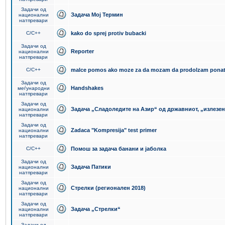
Задачи од
Задача Мој Термин
национални
натпревари
C/C++
kako do sprej protiv bubacki
Задачи од
Reporter
национални
натпревари
C/C++
malce pomos ako moze za da mozam da prodolzam pona
Задачи од
Handshakes
меѓународни
натпревари
Задачи од
Задача „Сладоледите на Азир“ од државниот, „излезен
национални
натпревари
Задачи од
Zadaca "Kompresija" test primer
национални
натпревари
C/C++
Помош за задача банани и јаболка
Задачи од
Задача Патики
национални
натпревари
Задачи од
Стрелки (регионален 2018)
национални
натпревари
Задачи од
Задача „Стрелки“
национални
натпревари
Задачи од