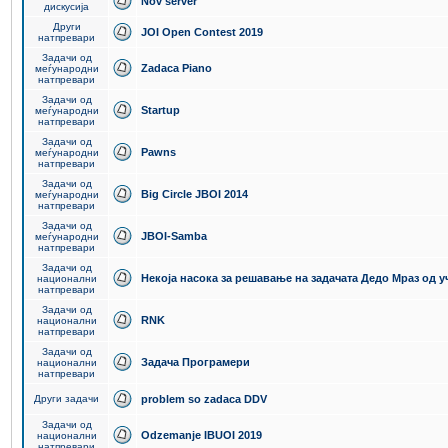
Nov server
дискусија
Други
JOI Open Contest 2019
натпревари
Задачи од
Zadaca Piano
меѓународни
натпревари
Задачи од
Startup
меѓународни
натпревари
Задачи од
Pawns
меѓународни
натпревари
Задачи од
Big Circle JBOI 2014
меѓународни
натпревари
Задачи од
JBOI-Samba
меѓународни
натпревари
Задачи од
Некоја насока за решавање на задачата Дедо Мраз од 
национални
натпревари
Задачи од
RNK
национални
натпревари
Задачи од
Задача Програмери
национални
натпревари
Други задачи
problem so zadaca DDV
Задачи од
Odzemanje IBUOI 2019
национални
натпревари