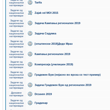
Tarifa
национални
натпревари
Задачи од
Zajak od MOI 2015
национални
натпревари
Задачи од
Задача Кампања регионален 2019
национални
натпревари
Задачи од
Задача Седумка
национални
натпревари
Задачи од
[општински 2019]Дедо Мраз
национални
натпревари
Задачи од
Кампања регионален 2019
национални
натпревари
Задачи од
Компресија (училишен 2019)
национални
натпревари
Задачи од
Градежен Бум (нејасно во врска со тест пример)
национални
натпревари
Задачи од
Задача Градежен Бум од регионален 2019
национални
натпревари
Државни
Drzaven 2019
натпревари
Задачи од
Градинар
национални
натпревари