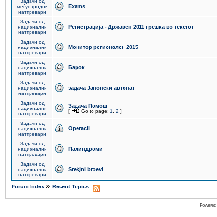
Задачи од
Exams
меѓународни
натпревари
Задачи од
Регистрација - Државен 2011 грешка во текстот
национални
натпревари
Задачи од
Монитор регионален 2015
национални
натпревари
Задачи од
Барок
национални
натпревари
Задачи од
задача Јапонски автопат
национални
натпревари
Задачи од
Задача Помош
национални
[
Go to page:
1
,
2
]
натпревари
Задачи од
Operacii
национални
натпревари
Задачи од
Палиндроми
национални
натпревари
Задачи од
Srekjni broevi
национални
натпревари
»
Forum Index
Recent Topics
Powered