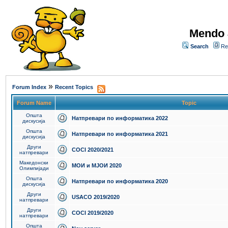
Mendo 
Search
Re
»
Forum Index
Recent Topics
Forum Name
Topic
Општа
Натпревари по информатика 2022
дискусија
Општа
Натпревари по информатика 2021
дискусија
Други
COCI 2020/2021
натпревари
Македонски
МОИ и МЈОИ 2020
Олимпијади
Општа
Натпревари по информатика 2020
дискусија
Други
USACO 2019/2020
натпревари
Други
COCI 2019/2020
натпревари
Општа