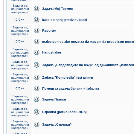
Задачи од
Задача Мој Термин
национални
натпревари
C/C++
kako do sprej protiv bubacki
Задачи од
Reporter
национални
натпревари
C/C++
malce pomos ako moze za da mozam da prodolzam pona
Задачи од
Handshakes
меѓународни
натпревари
Задачи од
Задача „Сладоледите на Азир“ од државниот, „излезен
национални
натпревари
Задачи од
Zadaca "Kompresija" test primer
национални
натпревари
C/C++
Помош за задача банани и јаболка
Задачи од
Задача Патики
национални
натпревари
Задачи од
Стрелки (регионален 2018)
национални
натпревари
Задачи од
Задача „Стрелки“
национални
натпревари
Задачи од