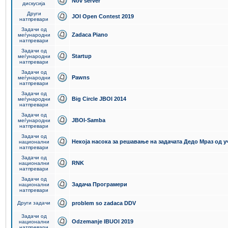
Nov server
дискусија
Други
JOI Open Contest 2019
натпревари
Задачи од
Zadaca Piano
меѓународни
натпревари
Задачи од
Startup
меѓународни
натпревари
Задачи од
Pawns
меѓународни
натпревари
Задачи од
Big Circle JBOI 2014
меѓународни
натпревари
Задачи од
JBOI-Samba
меѓународни
натпревари
Задачи од
Некоја насока за решавање на задачата Дедо Мраз од 
национални
натпревари
Задачи од
RNK
национални
натпревари
Задачи од
Задача Програмери
национални
натпревари
Други задачи
problem so zadaca DDV
Задачи од
Odzemanje IBUOI 2019
национални
натпревари