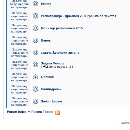
Задачи од
Exams
меѓународни
натпревари
Задачи од
Регистрација - Државен 2011 грешка во текстот
национални
натпревари
Задачи од
Монитор регионален 2015
национални
натпревари
Задачи од
Барок
национални
натпревари
Задачи од
задача Јапонски автопат
национални
натпревари
Задачи од
Задача Помош
национални
[
Go to page:
1
,
2
]
натпревари
Задачи од
Operacii
национални
натпревари
Задачи од
Палиндроми
национални
натпревари
Задачи од
Srekjni broevi
национални
натпревари
»
Forum Index
Recent Topics
Powered