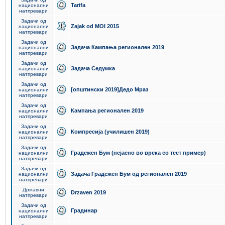
Tarifa
национални
натпревари
Задачи од
Zajak od MOI 2015
национални
натпревари
Задачи од
Задача Кампања регионален 2019
национални
натпревари
Задачи од
Задача Седумка
национални
натпревари
Задачи од
[општински 2019]Дедо Мраз
национални
натпревари
Задачи од
Кампања регионален 2019
национални
натпревари
Задачи од
Компресија (училишен 2019)
национални
натпревари
Задачи од
Градежен Бум (нејасно во врска со тест пример)
национални
натпревари
Задачи од
Задача Градежен Бум од регионален 2019
национални
натпревари
Државни
Drzaven 2019
натпревари
Задачи од
Градинар
национални
натпревари