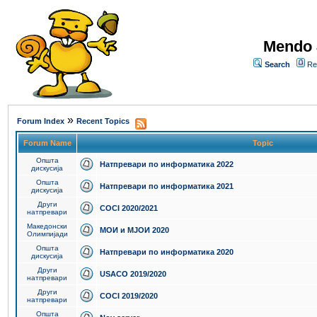
Mendo 
Search
Re
»
Forum Index
Recent Topics
Forum Name
Topic
Општа
Натпревари по информатика 2022
дискусија
Општа
Натпревари по информатика 2021
дискусија
Други
COCI 2020/2021
натпревари
Македонски
МОИ и МЈОИ 2020
Олимпијади
Општа
Натпревари по информатика 2020
дискусија
Други
USACO 2019/2020
натпревари
Други
COCI 2019/2020
натпревари
Општа