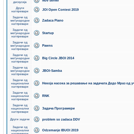
Nov server
дискусија
Други
JOI Open Contest 2019
натпревари
Задачи од
Zadaca Piano
меѓународни
натпревари
Задачи од
Startup
меѓународни
натпревари
Задачи од
Pawns
меѓународни
натпревари
Задачи од
Big Circle JBOI 2014
меѓународни
натпревари
Задачи од
JBOI-Samba
меѓународни
натпревари
Задачи од
Некоја насока за решавање на задачата Дедо Мраз од 
национални
натпревари
Задачи од
RNK
национални
натпревари
Задачи од
Задача Програмери
национални
натпревари
Други задачи
problem so zadaca DDV
Задачи од
Odzemanje IBUOI 2019
национални
натпревари