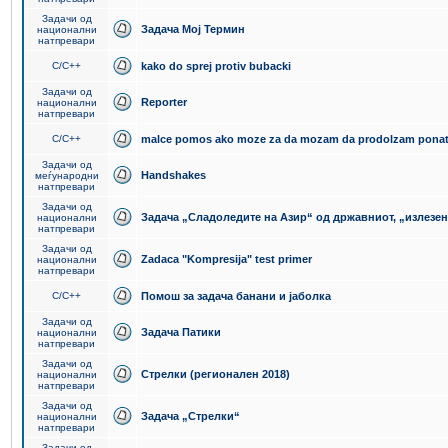
Задачи од
Задача Мој Термин
национални
натпревари
C/C++
kako do sprej protiv bubacki
Задачи од
Reporter
национални
натпревари
C/C++
malce pomos ako moze za da mozam da prodolzam pona
Задачи од
Handshakes
меѓународни
натпревари
Задачи од
Задача „Сладоледите на Азир“ од државниот, „излезен
национални
натпревари
Задачи од
Zadaca "Kompresija" test primer
национални
натпревари
C/C++
Помош за задача банани и јаболка
Задачи од
Задача Патики
национални
натпревари
Задачи од
Стрелки (регионален 2018)
национални
натпревари
Задачи од
Задача „Стрелки“
национални
натпревари
Задачи од