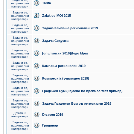
Tarifa
национални
натпревари
Задачи од
Zajak od MOI 2015
национални
натпревари
Задачи од
Задача Кампања регионален 2019
национални
натпревари
Задачи од
Задача Седумка
национални
натпревари
Задачи од
[општински 2019]Дедо Мраз
национални
натпревари
Задачи од
Кампања регионален 2019
национални
натпревари
Задачи од
Компресија (училишен 2019)
национални
натпревари
Задачи од
Градежен Бум (нејасно во врска со тест пример)
национални
натпревари
Задачи од
Задача Градежен Бум од регионален 2019
национални
натпревари
Државни
Drzaven 2019
натпревари
Задачи од
Градинар
национални
натпревари