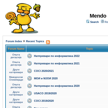
Mendo 
Search
Re
»
Forum Index
Recent Topics
Forum Name
Topic
Општа
Натпревари по информатика 2022
дискусија
Општа
Натпревари по информатика 2021
дискусија
Други
COCI 2020/2021
натпревари
Македонски
МОИ и МЈОИ 2020
Олимпијади
Општа
Натпревари по информатика 2020
дискусија
Други
USACO 2019/2020
натпревари
Други
COCI 2019/2020
натпревари
Општа