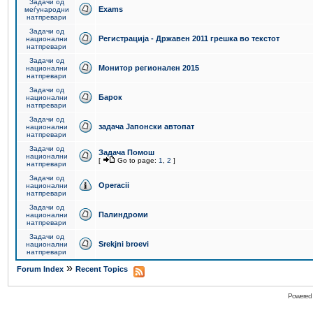
Задачи од
Exams
меѓународни
натпревари
Задачи од
Регистрација - Државен 2011 грешка во текстот
национални
натпревари
Задачи од
Монитор регионален 2015
национални
натпревари
Задачи од
Барок
национални
натпревари
Задачи од
задача Јапонски автопат
национални
натпревари
Задачи од
Задача Помош
национални
[
Go to page:
1
,
2
]
натпревари
Задачи од
Operacii
национални
натпревари
Задачи од
Палиндроми
национални
натпревари
Задачи од
Srekjni broevi
национални
натпревари
»
Forum Index
Recent Topics
Powered