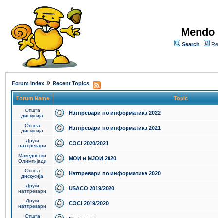
Mendo 
Search
Re
»
Forum Index
Recent Topics
Forum Name
Topic
Општа
Натпревари по информатика 2022
дискусија
Општа
Натпревари по информатика 2021
дискусија
Други
COCI 2020/2021
натпревари
Македонски
МОИ и МЈОИ 2020
Олимпијади
Општа
Натпревари по информатика 2020
дискусија
Други
USACO 2019/2020
натпревари
Други
COCI 2019/2020
натпревари
Општа