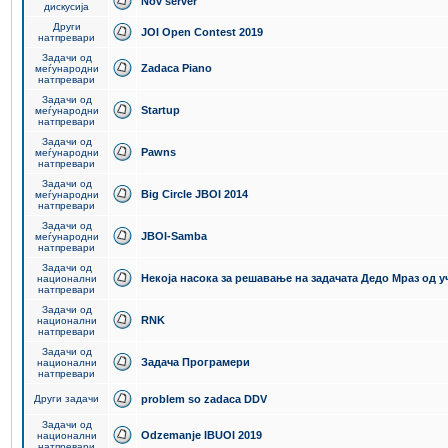
Nov server
дискусија
Други
JOI Open Contest 2019
натпревари
Задачи од
Zadaca Piano
меѓународни
натпревари
Задачи од
Startup
меѓународни
натпревари
Задачи од
Pawns
меѓународни
натпревари
Задачи од
Big Circle JBOI 2014
меѓународни
натпревари
Задачи од
JBOI-Samba
меѓународни
натпревари
Задачи од
Некоја насока за решавање на задачата Дедо Мраз од 
национални
натпревари
Задачи од
RNK
национални
натпревари
Задачи од
Задача Програмери
национални
натпревари
Други задачи
problem so zadaca DDV
Задачи од
Odzemanje IBUOI 2019
национални
натпревари