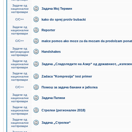
Задачи од
Задача Мој Термин
национални
натпревари
C/C++
kako do sprej protiv bubacki
Задачи од
Reporter
национални
натпревари
C/C++
malce pomos ako moze za da mozam da prodolzam pona
Задачи од
Handshakes
меѓународни
натпревари
Задачи од
Задача „Сладоледите на Азир“ од државниот, „излезен
национални
натпревари
Задачи од
Zadaca "Kompresija" test primer
национални
натпревари
C/C++
Помош за задача банани и јаболка
Задачи од
Задача Патики
национални
натпревари
Задачи од
Стрелки (регионален 2018)
национални
натпревари
Задачи од
Задача „Стрелки“
национални
натпревари
Задачи од