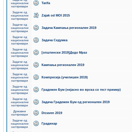
Tarifa
национални
натпревари
Задачи од
Zajak od MOI 2015
национални
натпревари
Задачи од
Задача Кампања регионален 2019
национални
натпревари
Задачи од
Задача Седумка
национални
натпревари
Задачи од
[општински 2019]Дедо Мраз
национални
натпревари
Задачи од
Кампања регионален 2019
национални
натпревари
Задачи од
Компресија (училишен 2019)
национални
натпревари
Задачи од
Градежен Бум (нејасно во врска со тест пример)
национални
натпревари
Задачи од
Задача Градежен Бум од регионален 2019
национални
натпревари
Државни
Drzaven 2019
натпревари
Задачи од
Градинар
национални
натпревари