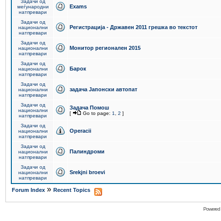
Задачи од
Exams
меѓународни
натпревари
Задачи од
Регистрација - Државен 2011 грешка во текстот
национални
натпревари
Задачи од
Монитор регионален 2015
национални
натпревари
Задачи од
Барок
национални
натпревари
Задачи од
задача Јапонски автопат
национални
натпревари
Задачи од
Задача Помош
национални
[
Go to page:
1
,
2
]
натпревари
Задачи од
Operacii
национални
натпревари
Задачи од
Палиндроми
национални
натпревари
Задачи од
Srekjni broevi
национални
натпревари
»
Forum Index
Recent Topics
Powered