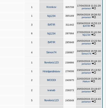
17/04/2019 11:51:29
Krenkov
1
305708
petarsor
06/04/2019 18:56:52
1
Nj1234
365169
petarsor
03/04/2019 16:53:13
BATIR
3
311442
BATIR
27/03/2019 21:41:04
6
Nj1234
287684
Nj1234
26/03/2019 13:22:54
BATIR
1
285948
petarsor
24/03/2019 16:56:18
Simon74
4
238987
Simon74
23/03/2019 20:44:10
floreloriz123
1
239986
petarsor
23/03/2019 15:13:52
1
Hristijandinisev
279006
petarsor
22/03/2019 13:59:26
MODDI
2
240975
Hakun
20/03/2019 23:19:07
ivanab
2
239373
petarsor
20/03/2019 23:14:43
floreloriz123
5
245649
petarsor