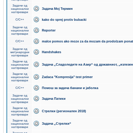
Задачи од
Задача Мој Термин
национални
натпревари
C/C++
kako do sprej protiv bubacki
Задачи од
Reporter
национални
натпревари
C/C++
malce pomos ako moze za da mozam da prodolzam pona
Задачи од
Handshakes
меѓународни
натпревари
Задачи од
Задача „Сладоледите на Азир“ од државниот, „излезен
национални
натпревари
Задачи од
Zadaca "Kompresija" test primer
национални
натпревари
C/C++
Помош за задача банани и јаболка
Задачи од
Задача Патики
национални
натпревари
Задачи од
Стрелки (регионален 2018)
национални
натпревари
Задачи од
Задача „Стрелки“
национални
натпревари
Задачи од