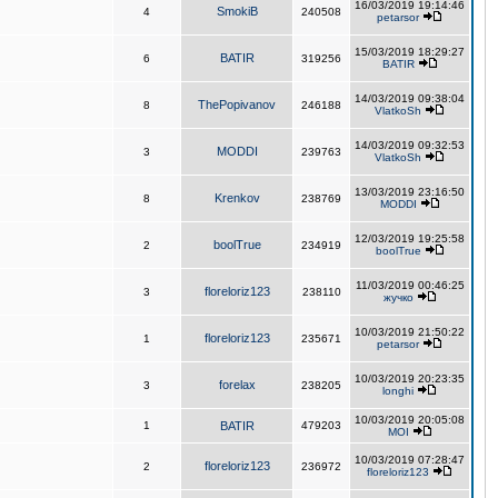
16/03/2019 19:14:46
SmokiB
4
240508
petarsor
15/03/2019 18:29:27
BATIR
6
319256
BATIR
14/03/2019 09:38:04
ThePopivanov
8
246188
VlatkoSh
14/03/2019 09:32:53
MODDI
3
239763
VlatkoSh
13/03/2019 23:16:50
Krenkov
8
238769
MODDI
12/03/2019 19:25:58
boolTrue
2
234919
boolTrue
11/03/2019 00:46:25
floreloriz123
3
238110
жучко
10/03/2019 21:50:22
floreloriz123
1
235671
petarsor
10/03/2019 20:23:35
forelax
3
238205
longhi
10/03/2019 20:05:08
1
BATIR
479203
MOI
10/03/2019 07:28:47
floreloriz123
2
236972
floreloriz123