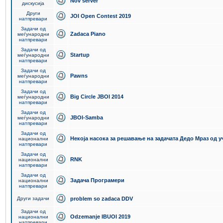
Nov server
дискусија
Други
JOI Open Contest 2019
натпревари
Задачи од
Zadaca Piano
меѓународни
натпревари
Задачи од
Startup
меѓународни
натпревари
Задачи од
Pawns
меѓународни
натпревари
Задачи од
Big Circle JBOI 2014
меѓународни
натпревари
Задачи од
JBOI-Samba
меѓународни
натпревари
Задачи од
Некоја насока за решавање на задачата Дедо Мраз од 
национални
натпревари
Задачи од
RNK
национални
натпревари
Задачи од
Задача Програмери
национални
натпревари
Други задачи
problem so zadaca DDV
Задачи од
Odzemanje IBUOI 2019
национални
натпревари