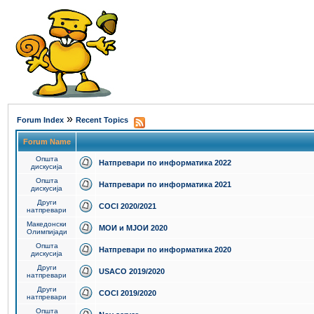
»
Forum Index
Recent Topics
Forum Name
Општа
Натпревари по информатика 2022
дискусија
Општа
Натпревари по информатика 2021
дискусија
Други
COCI 2020/2021
натпревари
Македонски
МОИ и МЈОИ 2020
Олимпијади
Општа
Натпревари по информатика 2020
дискусија
Други
USACO 2019/2020
натпревари
Други
COCI 2019/2020
натпревари
Општа