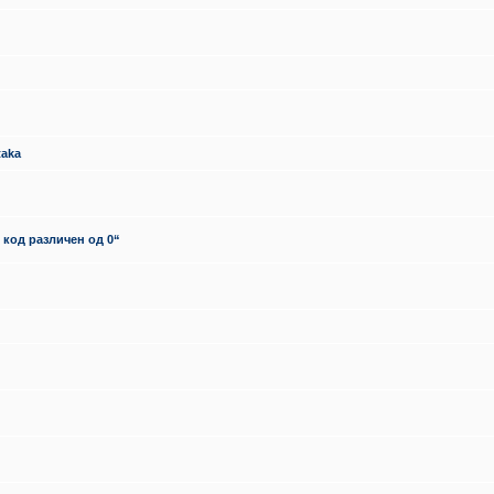
taka
 код различен од 0“