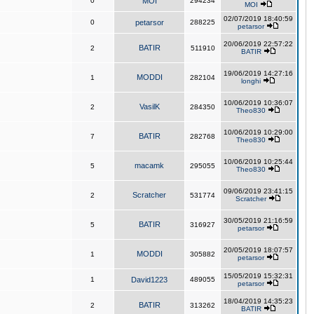
0
MOI
294234
MOI
02/07/2019 18:40:59
0
petarsor
288225
petarsor
20/06/2019 22:57:22
BATIR
2
511910
BATIR
19/06/2019 14:27:16
MODDI
1
282104
longhi
10/06/2019 10:36:07
VasilK
2
284350
Theo830
10/06/2019 10:29:00
BATIR
7
282768
Theo830
10/06/2019 10:25:44
macamk
5
295055
Theo830
09/06/2019 23:41:15
Scratcher
2
531774
Scratcher
30/05/2019 21:16:59
BATIR
5
316927
petarsor
20/05/2019 18:07:57
MODDI
1
305882
petarsor
15/05/2019 15:32:31
1
David1223
489055
petarsor
18/04/2019 14:35:23
BATIR
2
313262
BATIR