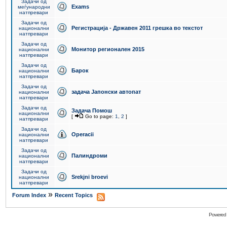
Задачи од
Exams
меѓународни
натпревари
Задачи од
Регистрација - Државен 2011 грешка во текстот
национални
натпревари
Задачи од
Монитор регионален 2015
национални
натпревари
Задачи од
Барок
национални
натпревари
Задачи од
задача Јапонски автопат
национални
натпревари
Задачи од
Задача Помош
национални
[
Go to page:
1
,
2
]
натпревари
Задачи од
Operacii
национални
натпревари
Задачи од
Палиндроми
национални
натпревари
Задачи од
Srekjni broevi
национални
натпревари
»
Forum Index
Recent Topics
Powered