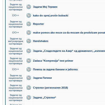
Задачи од
Задача Мој Термин
национални
натпревари
C/C++
kako do sprej protiv bubacki
Задачи од
Reporter
национални
натпревари
C/C++
malce pomos ako moze za da mozam da prodolzam pona
Задачи од
Handshakes
меѓународни
натпревари
Задачи од
Задача „Сладоледите на Азир“ од државниот, „излезен
национални
натпревари
Задачи од
Zadaca "Kompresija" test primer
национални
натпревари
C/C++
Помош за задача банани и јаболка
Задачи од
Задача Патики
национални
натпревари
Задачи од
Стрелки (регионален 2018)
национални
натпревари
Задачи од
Задача „Стрелки“
национални
натпревари
Задачи од