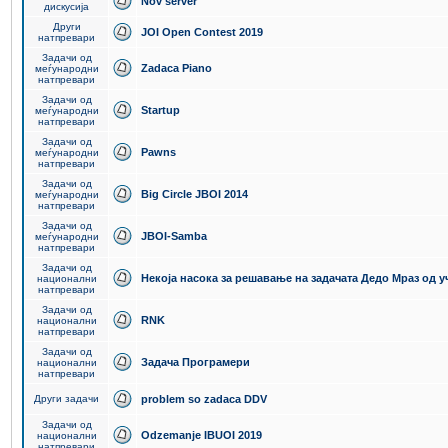
Nov server
дискусија
Други
JOI Open Contest 2019
натпревари
Задачи од
Zadaca Piano
меѓународни
натпревари
Задачи од
Startup
меѓународни
натпревари
Задачи од
Pawns
меѓународни
натпревари
Задачи од
Big Circle JBOI 2014
меѓународни
натпревари
Задачи од
JBOI-Samba
меѓународни
натпревари
Задачи од
Некоја насока за решавање на задачата Дедо Мраз од 
национални
натпревари
Задачи од
RNK
национални
натпревари
Задачи од
Задача Програмери
национални
натпревари
Други задачи
problem so zadaca DDV
Задачи од
Odzemanje IBUOI 2019
национални
натпревари