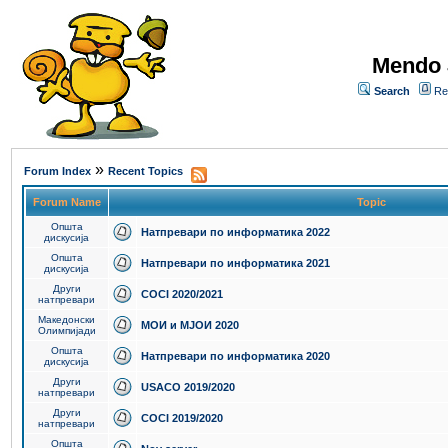
Mendo 
Search
Re
»
Forum Index
Recent Topics
Forum Name
Topic
Општа
Натпревари по информатика 2022
дискусија
Општа
Натпревари по информатика 2021
дискусија
Други
COCI 2020/2021
натпревари
Македонски
МОИ и МЈОИ 2020
Олимпијади
Општа
Натпревари по информатика 2020
дискусија
Други
USACO 2019/2020
натпревари
Други
COCI 2019/2020
натпревари
Општа