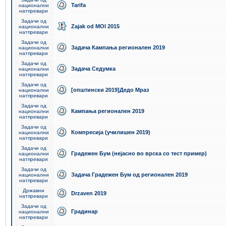
Tarifa
национални
натпревари
Задачи од
Zajak od MOI 2015
национални
натпревари
Задачи од
Задача Кампања регионален 2019
национални
натпревари
Задачи од
Задача Седумка
национални
натпревари
Задачи од
[општински 2019]Дедо Мраз
национални
натпревари
Задачи од
Кампања регионален 2019
национални
натпревари
Задачи од
Компресија (училишен 2019)
национални
натпревари
Задачи од
Градежен Бум (нејасно во врска со тест пример)
национални
натпревари
Задачи од
Задача Градежен Бум од регионален 2019
национални
натпревари
Државни
Drzaven 2019
натпревари
Задачи од
Градинар
национални
натпревари