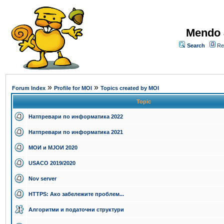
Mendo 
Search
Re
»
»
Forum Index
Profile for MOI
Topics created by MOI
Topic
Натпревари по информатика 2022
Натпревари по информатика 2021
МОИ и МЈОИ 2020
USACO 2019/2020
Nov server
HTTPS: Ако забележите проблем...
Алгоритми и податочни структури