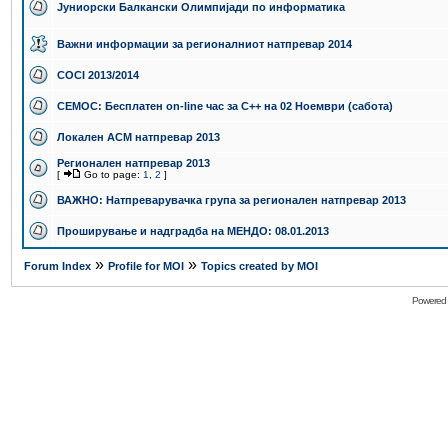
Јуниорски Балкански Олимпијади по информатика
Важни информации за регионалниот натпревар 2014
COCI 2013/2014
СЕМОС: Бесплатен on-line час за C++ на 02 Ноември (сабота)
Локален ACM натпревар 2013
Регионален натпревар 2013
[
Go to page:
1
,
2
]
ВАЖНО: Натпреварувачка група за регионален натпревар 2013
Проширување и надградба на МЕНДО: 08.01.2013
»
»
Forum Index
Profile for MOI
Topics created by MOI
Powered