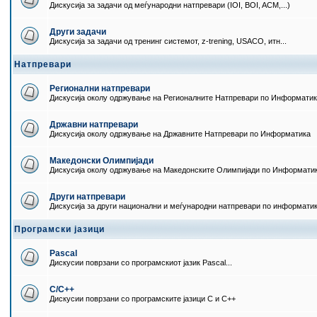
Дискусија за задачи од меѓународни натпревари (IOI, BOI, ACM,...)
Други задачи
Дискусија за задачи од тренинг системот, z-trening, USACO, итн...
Натпревари
Регионални натпревари
Дискусија околу одржување на Регионалните Натпревари по Информати
Државни натпревари
Дискусија околу одржување на Државните Натпревари по Информатика
Македонски Олимпијади
Дискусија околу одржување на Македонските Олимпијади по Информати
Други натпревари
Дискусија за други национални и меѓународни натпревари по информати
Програмски јазици
Pascal
Дискусии поврзани со програмскиот јазик Pascal...
C/C++
Дискусии поврзани со програмските јазици C и C++