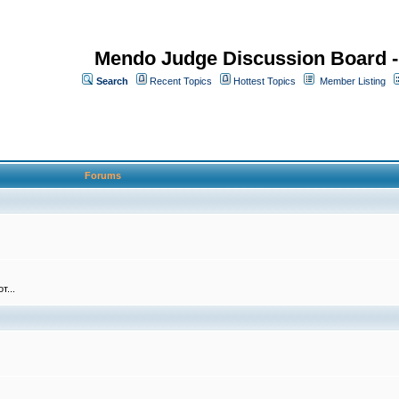
Mendo Judge Discussion Board 
Search
Recent Topics
Hottest Topics
Member Listing
Forums
т...