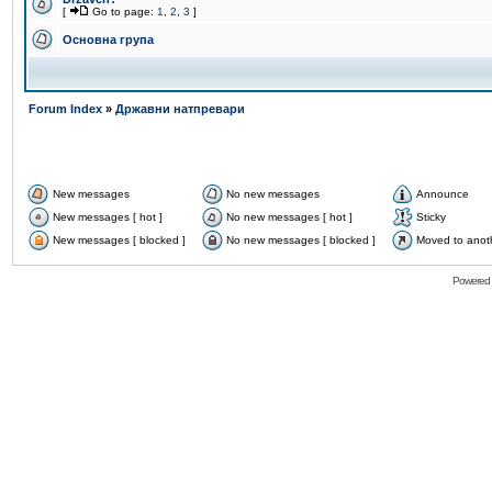
[
Go to page:
1
,
2
,
3
]
Основна група
Forum Index
»
Државни натпревари
New messages
No new messages
Announce
New messages [ hot ]
No new messages [ hot ]
Sticky
New messages [ blocked ]
No new messages [ blocked ]
Moved to anot
Powered