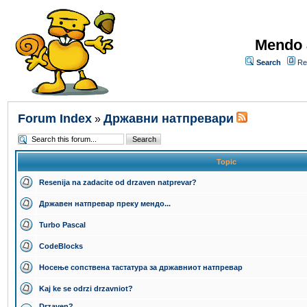
Mendo 
Search
Re
Forum Index
Државни натпревари
»
Topic
Resenija na zadacite od drzaven natprevar?
Државен натпревар преку мендо...
Turbo Pascal
CodeBlocks
Носење сопствена тастатура за државниот натпревар
Kaj ke se odrzi drzavniot?
Drzaven?