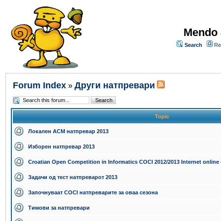
Mendo 
Search
Re
Forum Index
Други натпревари
»
Topic
Локален ACM натпревар 2013
Изборен натпревар 2013
Croatian Open Competition in Informatics COCI 2012/2013 Internet online 
Задачи од тест натпреварот 2013
Започнуваат COCI натпреварите за оваа сезона
Тимови за натпревари