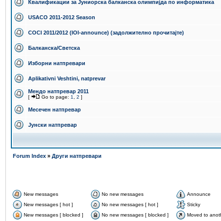
Квалификации за Јуниорска балканска олимпијда по информатика
USACO 2011-2012 Season
COCI 2011/2012 (IOI-announce) (задолжително прочитајте)
Балканска/Светска
Изборни натпревари
Aplikativni Veshtini, natprevar
Мендо натпревар 2011
[
Go to page:
1
,
2
]
Месечен натпревар
Јунски натпревар
Forum Index
»
Други натпревари
New messages
No new messages
Announce
New messages [ hot ]
No new messages [ hot ]
Sticky
New messages [ blocked ]
No new messages [ blocked ]
Moved to anot