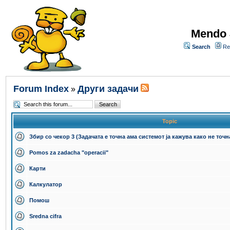
Mendo 
Search
Re
Forum Index
Други задачи
»
Topic
Збир со чекор 3 (Задачата е точна ама системот ја кажува како не точн
Pomos za zadacha "operacii"
Карти
Калкулатор
Помош
Sredna cifra