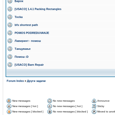
Барок
[USACO] 1.4.1 Packing Rectangles
Tocka
bfs shortest path
POMOS PODREDUVANJE
Лавиринт - помош
Танцување
Помош :D
[USACO] Barn Repair
Forum Index
»
Други задачи
New messages
No new messages
Announce
New messages [ hot ]
No new messages [ hot ]
Sticky
New messages [ blocked ]
No new messages [ blocked ]
Moved to anot