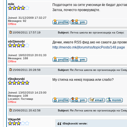
mile
Податоците за сите учесници ќе бидат доста
Затоа, почесто проверувајте.
Joined: 31/12/2009 17:32:27
Messages: 92
Offline
10/06/2011 17:57:19
Subject:
Летна школа во организација на Сивус
obi1kenobi
Дечки, имате RSS фид ако не сакате да пров
http://mendo.mk/jforum/rss/topicPosts/148.page
Joined: 18/02/2010 20:01:33
Messages: 168
Offline
15/06/2011 20:28:58
Subject:
Re:Летна школа во организација на Сив
tStojkovski
Му стигна на некој порака или слабо?
Joined: 13/02/2010 14:23:00
Messages: 108
Location: Гостивар
Offline
15/06/2011 20:42:58
Subject:
Re:Летна школа во организација на Сив
Vikjan94
tStojkovski wrote: