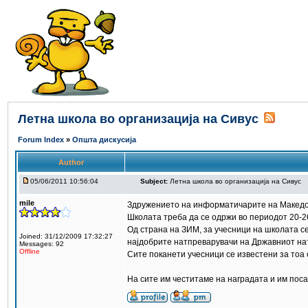
Летна школа во организација на Сивус
Forum Index
»
Општа дискусија
Author
05/06/2011 10:56:04
Subject:
Летна школа во организација на Сивус
mile
Здружението на информатичарите на Македони
Школата треба да се одржи во периодот 20-2
Од страна на ЗИМ, за учесници на школата с
Joined: 31/12/2009 17:32:27
најдобрите натпреварувачи на Државниот нат
Messages: 92
Offline
Сите поканети учесници се известени за тоа
На сите им честитаме на наградата и им поса