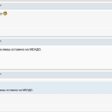
ус
ОИ?
ус
 ја имаш оставено на МЕНДО.
ус
а имаш оставено на МЕНДО.