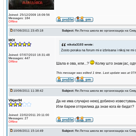
Joined: 25/12/2009 16:09:56
Messages: 184
Offline
07/06/2011 23:45:18
Subject:
Re:Летна школа во организација на Сив
MOI
nikola3103 wrote:
Zosto poraka na forum mi e izbrisana i nikoj ne mi
Joined: 07/07/2010 16:31:48
Messages: 447
Offline
Шала е ова, или...?
Колку што знам јас, од
This message was edited 1 time. Last update was at 07
10/06/2011 11:38:42
Subject:
Re:Летна школа во организација на Сив
Vikjan94
Да не има случајно некој добиено известувањ
Или барем отприлика да знае кога ќе бидат?
Joined: 22/02/2011 20:11:00
Messages: 27
Offline
10/06/2011 15:14:49
Subject:
Re:Летна школа во организација на Сив