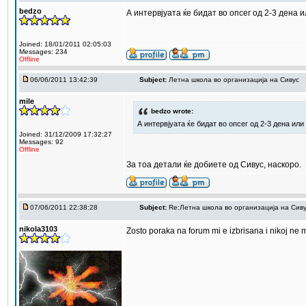
bedzo
А интервјуата ќе бидат во опсег од 2-3 дена 
Joined: 18/01/2011 02:05:03
Messages: 234
Offline
06/06/2011 13:42:39
Subject:
Летна школа во организација на Сивус
mile
bedzo wrote:
А интервјуата ќе бидат во опсег од 2-3 дена ил
Joined: 31/12/2009 17:32:27
Messages: 92
Offline
За тоа детали ќе добиете од Сивус, наскоро.
07/06/2011 22:38:28
Subject:
Re:Летна школа во организација на Сив
nikola3103
Zosto poraka na forum mi e izbrisana i nikoj ne