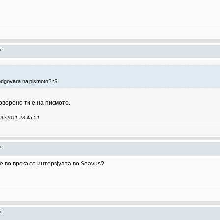
ус
 odgovara na pismoto? :S
говорено ти е на писмото.
/06/2011 23:45:51
ус
е во врска со интервјуата во Seavus?
ус