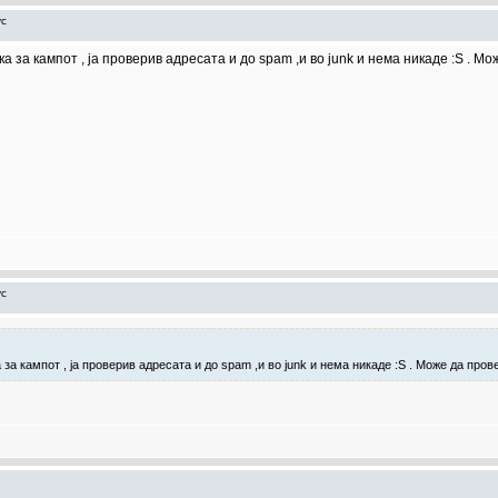
ус
ка за кампот , ја проверив адресата и до spam ,и во junk и нема никаде :S .
ус
за кампот , ја проверив адресата и до spam ,и во junk и нема никаде :S . Може да пр