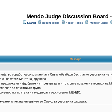
Mendo Judge Discussion Board 
Search
Recent Topics
Hottest Topics
Member Listing
Message
ја, во соработка со компанијата Сивус обезбеди бесплатно учество на летна 
6.08 во хотел Монтана, Крушево.
е предложени најдобрите натпреварувачи и тоа: сите поканети учесници на 
превар за почетничка група.
 со е-порака пратена на е-адресата од системот МЕНДО.
куваме успех на интервјуто во Сивус, за учество на школата.