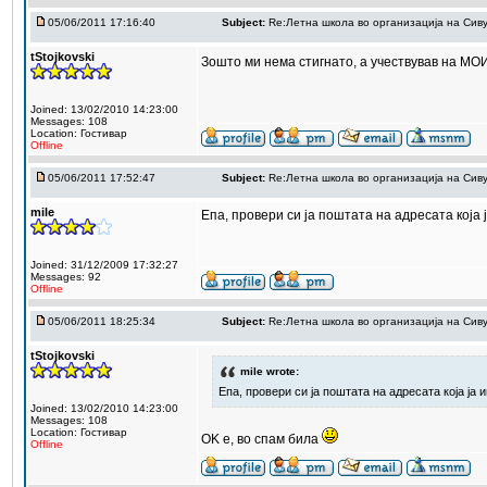
05/06/2011 17:16:40
Subject:
Re:Летна школа во организација на Сив
tStojkovski
Зошто ми нема стигнато, а учествував на М
Joined: 13/02/2010 14:23:00
Messages: 108
Location: Гостивар
Offline
05/06/2011 17:52:47
Subject:
Re:Летна школа во организација на Сив
mile
Епа, провери си ја поштата на адресата која
Joined: 31/12/2009 17:32:27
Messages: 92
Offline
05/06/2011 18:25:34
Subject:
Re:Летна школа во организација на Сив
tStojkovski
mile wrote:
Епа, провери си ја поштата на адресата која ј
Joined: 13/02/2010 14:23:00
Messages: 108
Location: Гостивар
OK е, во спам била
Offline