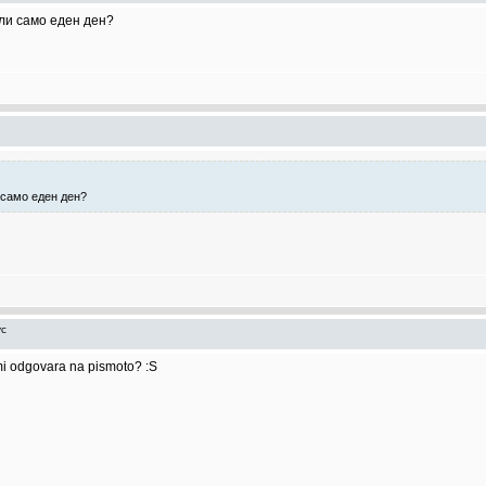
или само еден ден?
и само еден ден?
ус
 mi odgovara na pismoto? :S