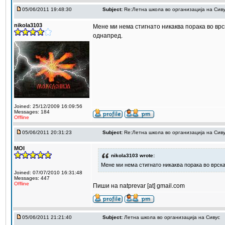
05/06/2011 19:48:30
Subject:
Re:Летна школа во организација на Сив
nikola3103
Мене ми нема стигнато никаква порака во врс
однапред.
Joined: 25/12/2009 16:09:56
Messages: 184
Offline
05/06/2011 20:31:23
Subject:
Re:Летна школа во организација на Сив
MOI
nikola3103 wrote:
Мене ми нема стигнато никаква порака во врска 
Joined: 07/07/2010 16:31:48
Messages: 447
Offline
Пиши на natprevar [at] gmail.com
05/06/2011 21:21:40
Subject:
Летна школа во организација на Сивус