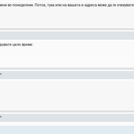
вени во понеделник. Потоа, тука или на вашата е-адреса може да ги очекув
ерувате цело време:
ус
ус