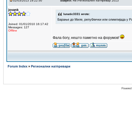
02/03/2013 19:22:50
Subject:
Re:Регионален натпревар 2013
jovank
lunatic3331 wrote:
Барање до Миле, републички или олимпијада у Р
Joined: 01/01/2010 16:17:42
Messages: 127
Offline
Фала богу, нешто паметно на форумов!
Forum Index
»
Регионални натпревари
Powered