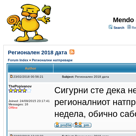
Mendo 
Search
Re
Регионален 2018 дата
Forum Index
»
Регионални натпревари
Author
23/02/2018 00:56:21
Subject:
Регионален 2018 дата
ThePopivanov
Сигурни сте дека н
регионалниот натпр
Joined: 24/09/2015 23:17:41
Messages: 16
Offline
недела, обично саб