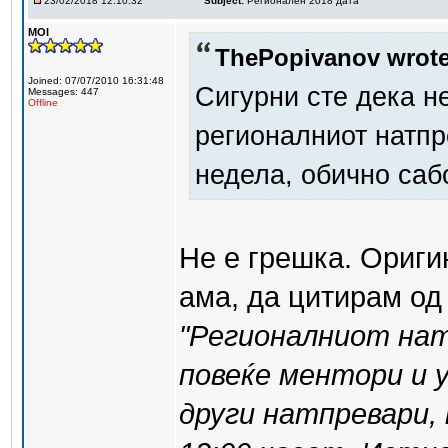
23/02/2018 12:10:32
Subject:
Регионален 2018 дата
MOI
ThePopivanov wrote
Joined: 07/07/2010 16:31:48
Сигурни сте дека н
Messages: 447
Offline
регионалниот натпр
недела, обично саб
Не е грешка. Ориги
ама, да цитирам од
"Регионалниот нат
повеќе ментори и 
други натпревари, 