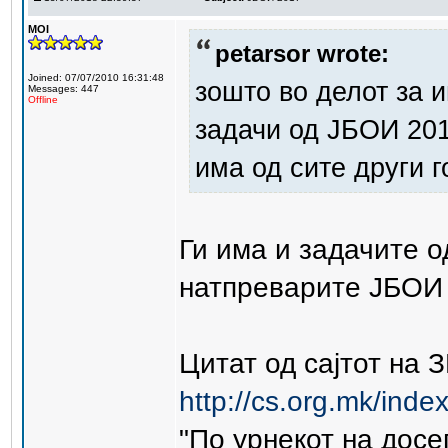
MOI
petarsor wrote:
Joined: 07/07/2010 16:31:48
зошто во делот за 
Messages: 447
Offline
задачи од ЈБОИ 20
има од сите други 
Ги има и задачите о
натпреварите ЈБОИ 
Цитат од сајтот на 
http://cs.org.mk/inde
"По урнекот на досе