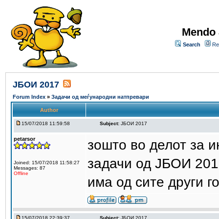
Mendo 
Search
Re
ЈБОИ 2017
Forum Index
»
Задачи од меѓународни натпревари
Author
15/07/2018 11:59:58
Subject:
ЈБОИ 2017
petarsor
зошто во делот за 
задачи од ЈБОИ 20
Joined: 15/07/2018 11:58:27
Messages: 87
Offline
има од сите други г
15/07/2018 22:39:37
Subject:
ЈБОИ 2017