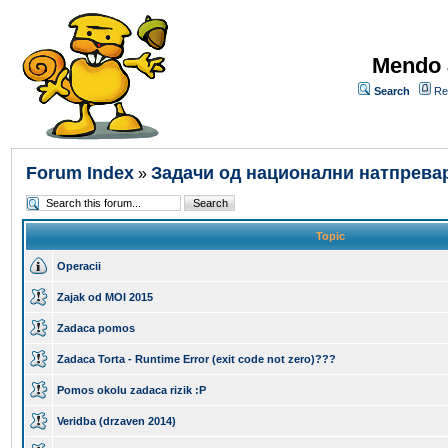
Mendo 
Search
Re
Forum Index
Задачи од национални натпрева
»
Topic
Operacii
Zajak od MOI 2015
Zadaca pomos
Zadaca Torta - Runtime Error (exit code not zero)???
Pomos okolu zadaca rizik :P
Veridba (drzaven 2014)