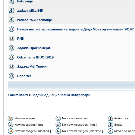
Patuvanje
zadaca slika 145
zadaca 75.Odzemanje
Некоја насока за решавање на задачата Дедо Мраз од училишен 2019?
RNK
Задача Програмери
Odzemanje IBUOI 2019
Задача Мој Термин
Reporter
Forum Index
»
Задачи од национални натпревари
New messages
No new messages
Announce
New messages [ hot ]
No new messages [ hot ]
Sticky
New messages [ blocked ]
No new messages [ blocked ]
Moved to anot