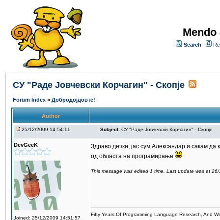
Mendo 
Search
Re
СУ "Раде Јовчевски Корчагин" - Скопје
Forum Index
»
Добродојдовте!
Author
25/12/2009 14:54:11
Subject:
СУ "Раде Јовчевски Корчагин" - Скопје
DevGeeK
Здраво дечки, јас сум Александар и сакам да 
од областа на програмирање
This message was edited 1 time. Last update was at 26
Fifty Years Of Programming Language Research, And W
Joined: 25/12/2009 14:51:57