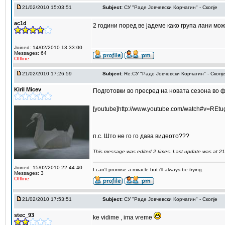
21/02/2010 15:03:51
Subject:
СУ "Раде Јовчевски Корчагин" - Скопје
ac1d
2 години поред ве јадеме како група лани мо
Joined: 14/02/2010 13:33:00
Messages: 64
Offline
21/02/2010 17:26:59
Subject:
Re:СУ "Раде Јовчевски Корчагин" - Скопј
Kiril Micev
Подготовки во пресред на новата сезона во фо
[youtube]http://www.youtube.com/watch#v=REt
п.с. Што не го го дава видеото???
This message was edited 2 times. Last update was at 2
Joined: 15/02/2010 22:44:40
I can't promise a miracle but i'll always be trying.
Messages: 3
Offline
21/02/2010 17:53:51
Subject:
СУ "Раде Јовчевски Корчагин" - Скопје
stec_93
ke vidime , ima vreme