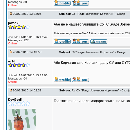
Messages: 30
Offline
20/02/2010 13:32:04
Subject:
СУ "Раде Јовчевски Корчагин" - Скопје
jovank
Абе не е нашето училиште СУГС „Раде Јовчес
This message was edited 1 time. Last update was at 20
Joined: 01/01/2010 16:17:42
Messages: 127
Offline
20/02/2010 14:43:50
Subject:
СУ "Раде Јовчевски Корчагин" - Скопје
ac1d
Абе Корчагин си е Корчагин далу СУ или СУГ
Joined: 14/02/2010 13:33:00
Messages: 64
Offline
20/02/2010 14:52:38
Subject:
Re:СУ "Раде Јовчевски Корчагин" - Скопј
DevGeeK
Тоа така го напишале модараторите, не ме к