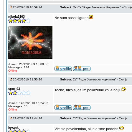
20/02/2010 18:59:24
Subject:
Re:СУ "Раде Јовчевски Корчагин" - Скопј
nikola3103
Ne sum bash siguren
Joined: 25/12/2009 16:09:56
Messages: 184
Offline
20/02/2010 21:50:26
Subject:
СУ "Раде Јовчевски Корчагин" - Скопје
stec_93
Tocno, nikola, da im pokazeme koj e bolji
Joined: 14/02/2010 15:24:35
Messages: 36
Offline
21/02/2010 11:44:14
Subject:
СУ "Раде Јовчевски Корчагин" - Скопје
jovank
Vie ste povekemina, ali nie sme podobri