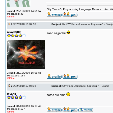
Fifty Years Of Programming Language Research, And W
Joined: 25/12/2009 14:51:57
Messages: 30
Offline
20/02/2010 15:37:50
Subject:
Re:СУ "Раде Јовчевски Корчагин" - Скопј
nikola3103
zaso najjachi?
Joined: 25/12/2009 16:09:56
Messages: 184
Offline
20/02/2010 17:05:36
Subject:
СУ "Раде Јовчевски Корчагин" - Скопје
jovank
zatoa sto sme
Joined: 01/01/2010 16:17:42
Messages: 127
Offline