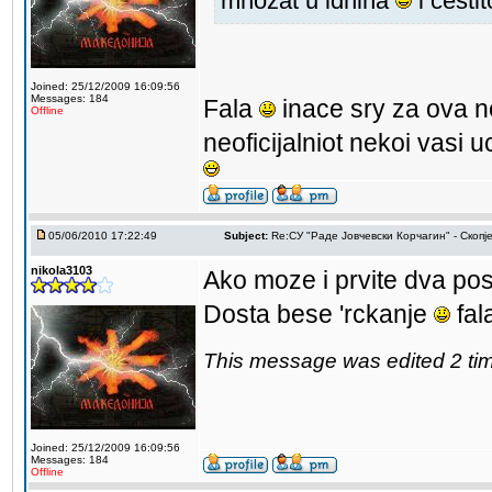
mnozat u idnina
i cesti
Joined: 25/12/2009 16:09:56
Messages: 184
Fala
inace sry za ova 
Offline
neoficijalniot nekoi vasi 
05/06/2010 17:22:49
Subject:
Re:СУ "Раде Јовчевски Корчагин" - Скопј
nikola3103
Ako moze i prvite dva pos
Dosta bese 'rckanje
fal
This message was edited 2 ti
Joined: 25/12/2009 16:09:56
Messages: 184
Offline