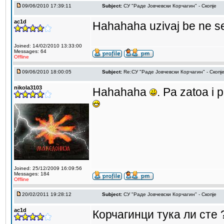
09/06/2010 17:39:11
Subject:
СУ "Раде Јовчевски Корчагин" - Скопје
ac1d
Hahahaha uzivaj be ne s
Joined: 14/02/2010 13:33:00
Messages: 64
Offline
09/06/2010 18:00:05
Subject:
Re:СУ "Раде Јовчевски Корчагин" - Скопј
nikola3103
Hahahaha
. Pa zatoa i 
Joined: 25/12/2009 16:09:56
Messages: 184
Offline
20/02/2011 19:28:12
Subject:
СУ "Раде Јовчевски Корчагин" - Скопје
ac1d
Корчагинци тука ли сте