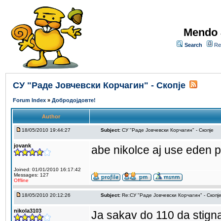
Mendo 
Search
Re
СУ "Раде Јовчевски Корчагин" - Скопје
Forum Index
»
Добродојдовте!
Author
18/05/2010 19:44:27
Subject:
СУ "Раде Јовчевски Корчагин" - Скопје
jovank
abe nikolce aj use eden p
Joined: 01/01/2010 16:17:42
Messages: 127
Offline
18/05/2010 20:12:26
Subject:
Re:СУ "Раде Јовчевски Корчагин" - Скопј
nikola3103
Ja sakav do 110 da stign