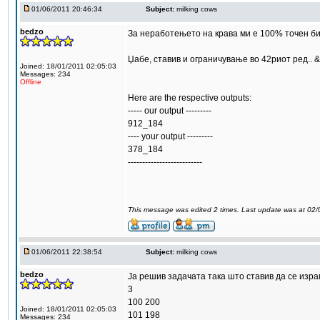
01/06/2011 20:46:34
Subject:
milking cows
bedzo
За неработењето на крава ми е 100% точен бид
Џабе, ставив и ограничување во 42риот ред.. &&
Joined: 18/01/2011 02:05:03
Messages: 234
Offline
Here are the respective outputs:
----- our output ---------
912_184
---- your output ---------
378_184
--------------------------
This message was edited 2 times. Last update was at 02
01/06/2011 22:38:54
Subject:
milking cows
bedzo
Ја решив задачата така што ставив да се изра
3
100 200
Joined: 18/01/2011 02:05:03
101 198
Messages: 234