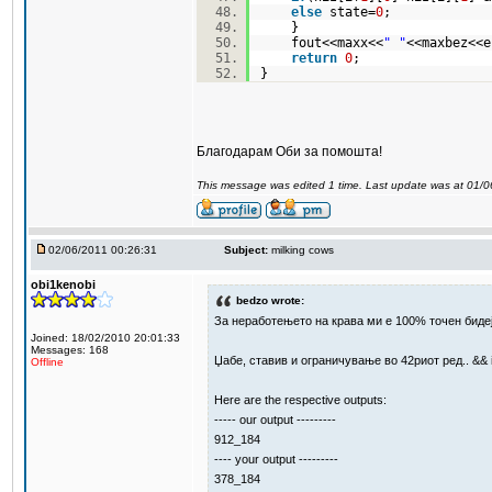
else
state=
0
;
}
fout<<maxx<<
" "
<<maxbez<
return
0
;
}
Благодарам Оби за помошта!
This message was edited 1 time. Last update was at 01/
02/06/2011 00:26:31
Subject:
milking cows
obi1kenobi
bedzo wrote:
За неработењето на крава ми е 100% точен бидеј
Joined: 18/02/2010 20:01:33
Messages: 168
Џабе, ставив и ограничување во 42риот ред.. && i
Offline
Here are the respective outputs:
----- our output ---------
912_184
---- your output ---------
378_184