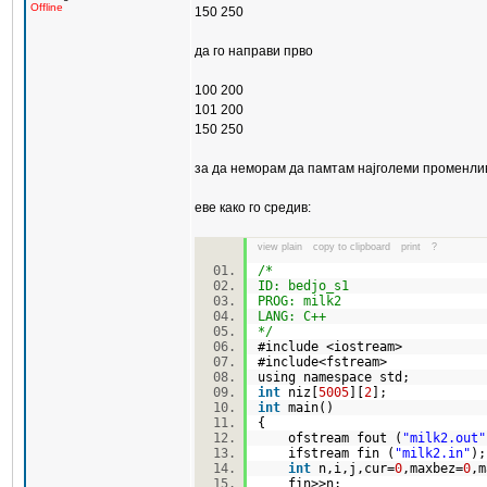
Offline
150 250
да го направи прво
100 200
101 200
150 250
за да неморам да памтам најголеми променли
еве како го средив:
view plain
copy to clipboard
print
?
/*
ID: bedjo_s1
PROG: milk2
LANG: C++
*/
#include <iostream>
#include<fstream>
using namespace std;
int
niz[
5005
][
2
];
int
main()
{
ofstream fout (
"milk2.out"
ifstream fin (
"milk2.in"
)
int
n,i,j,cur=
0
,maxbez=
0
,m
fin>>n;