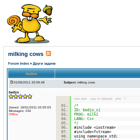
milking cows
Forum Index
»
Други задачи
Author
01/06/2011 20:06:48
Subject:
milking cows
bedzo
view plain
copy to clipboard
print
?
/*
Joined: 18/01/2011 02:05:03
ID: bedjo_s1
Messages: 234
PROG: milk2
Offline
LANG: C++
*/
#include <iostream>
#include<fstream>
using namespace std;