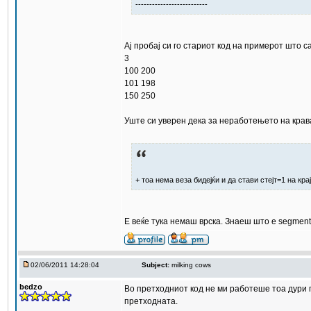
--------------------------
Ај пробај си го стариот код на примерот што са
3
100 200
101 198
150 250
Уште си уверен дека за неработењето на крава
+ тоа нема веза бидејќи и да стави стејт=1 на кр
Е веќе тука немаш врска. Знаеш што е segment
02/06/2011 14:28:04
Subject:
milking cows
bedzo
Во претходниот код не ми работеше тоа дури п
претходната.