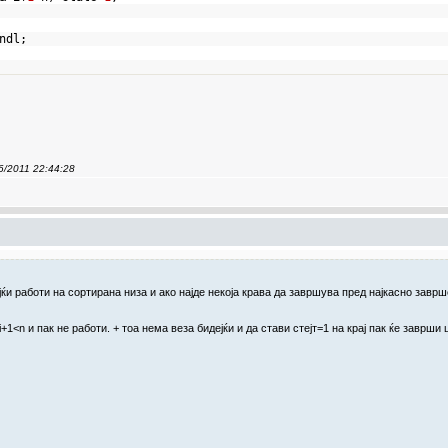
<endl;
06/2011 22:44:28
ќи работи на сортирана низа и ако најде некоја крава да завршува пред најкасно заврш
+1<n и пак не работи. + тоа нема веза бидејќи и да стави стејт=1 на крај пак ќе заврши