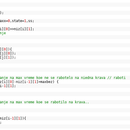
);
;
axx=
0
,state=
1
,ss;
i][
0
]>>niz[i][
1
];
nje
][
0
]){
[j][
0
]);
[j][
1
]);
anje na max vreme koe ne se rabotelo na niedna krava // raboti
z[i][
0
]-niz[i-
1
][
1
]>maxbez) {
i-
1
][
1
];
anje na max vreme koe se rabotilo na krava..
niz[i-
1
][
1
]){
];