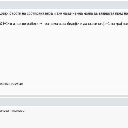
ејќи работи на сортирана низа и ако најде некоја крава да завршува пред н
 i+1<n и пак не работи. + тоа нема веза бидејќи и да стави стејт=1 на крај па
/06/2011 00:25:40
мнуват. пример: