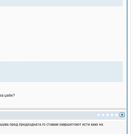
 за џабе?
ршува пред предходната го ставам завршетокот исти како на