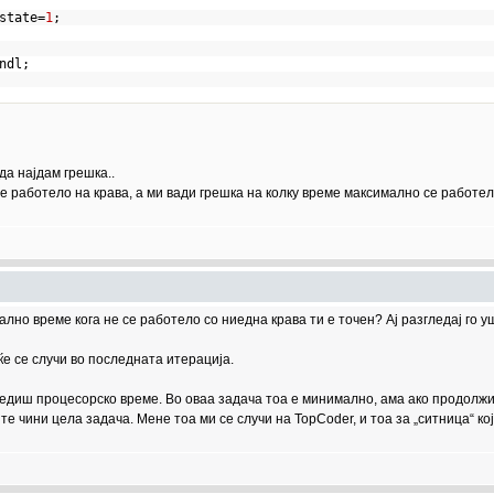
state=
1
;
<endl;
да најдам грешка..
е работело на крава, а ми вади грешка на колку време максимално се работел
ално време кога не се работело со ниедна крава ти е точен? Ај разгледај го 
ќе се случи во последната итерација.
тедиш процесорско време. Во оваа задача тоа е минимално, ама ако продолжиш
 те чини цела задача. Мене тоа ми се случи на TopCoder, и тоа за „ситница“ 