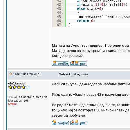
if
(cur>maxx) maxx=cur;
if
(niz[i+
1
][
0
]>niz[i][
1
]) 
else
state=
0
;
}
fout<<maxx<<
" "
<<maxbez<
return
0
;
}
Ми паѓа на 7миот тест пример.. Преголем е за 
Ми вади точно на колку време максимално не с
Како да го решам?
01/06/2011 20:28:15
Subject:
milking cows
obi1kenobi
Дали си сигурен дека кодот за наоѓање максим
Разгледај го убаво и редот 42 и размисли што 
Joined: 18/02/2010 20:01:33
Messages: 168
Offline
Во ред 37 можеш да ставиш едно else, ќе заш
во циклус кој се повторува 50 милиони пати да
свесни за проблемот.