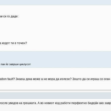
м си го даде:
 кодот ти е точен?
ај пак ќе заврши циклусот
ation fault? Знаеш дека може а не мора да излезе? Зошто да си играш со оган
осле увидов на грешката. А во новиот код работи перфектно бидејќи ако зав