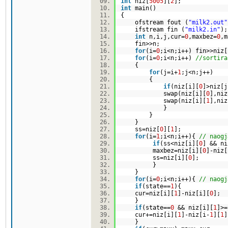
int
niz[
5005
][
2
];
int
main()
{
ofstream fout (
"milk2.out"
ifstream fin (
"milk2.in"
)
int
n,i,j,cur=
0
,maxbez=
0
,m
fin>>n;
for
(i=
0
;i<n;i++) fin>>niz[
for
(i=
0
;i<n;i++)
//sortira
{
for
(j=i+
1
;j<n;j++)
{
if
(niz[i][
0
]>niz[j
swap(niz[i][
0
],niz
swap(niz[i][
1
],niz
}
}
}
ss=niz[
0
][
1
];
for
(i=
1
;i<n;i++){
// naogj
if
(ss<niz[i][
0
] && ni
maxbez=niz[i][
0
]-niz[
ss=niz[i][
0
];
}
}
for
(i=
0
;i<n;i++){
// naogj
if
(state==
1
){
cur=niz[i][
1
]-niz[i][
0
];
}
if
(state==
0
&& niz[i][
1
]>=
cur+=niz[i][
1
]-niz[i-
1
][
1
}