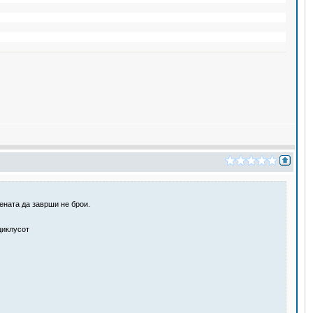
ената да заврши не брои.
 циклусот