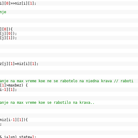
i][
0
]>>niz[i][
1
];
nje
][
0
]){
[j][
0
]);
[j][
1
]);
z[j][
1
]=niz[i][
1
];
anje na max vreme koe ne se rabotelo na niedna krava // raboti
[
1
]>maxbez) {
i-
1
][
1
];
anje na max vreme koe se rabotilo na krava..
niz[i-
1
][
1
]){
];
& i+
1
<n) state=
1
;