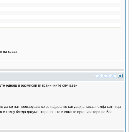
о на крава.
уште еднаш и размисли ги граничните случаеви.
 да се натпреваруваш ќе се најдеш во ситуација таква некоја ситница
која е толку бледо документирана што и самите организатори не беа