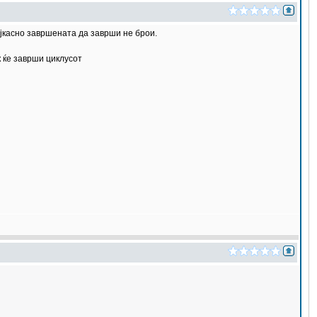
ајкасно завршената да заврши не брои.
к ќе заврши циклусот