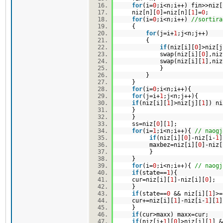
for
(i=
0
;i<n;i++) fin>>niz[
niz[n][
0
]=niz[n][
1
]=
0
;
for
(i=
0
;i<n;i++)
//sortira
{
for
(j=i+
1
;j<n;j++)
{
if
(niz[i][
0
]>niz[j
swap(niz[i][
0
],niz
swap(niz[i][
1
],niz
}
}
}
for
(i=
0
;i<n;i++){
for
(j=i+
1
;j<n;j++){
if
(niz[i][
1
]>niz[j][
1
]) ni
}
}
ss=niz[
0
][
1
];
for
(i=
1
;i<n;i++){
// naogj
if
(niz[i][
0
]-niz[i-
1
]
maxbez=niz[i][
0
]-niz[
}
}
for
(i=
0
;i<n;i++){
// naogj
if
(state==
1
){
cur=niz[i][
1
]-niz[i][
0
];
}
if
(state==
0
&& niz[i][
1
]>=
cur+=niz[i][
1
]-niz[i-
1
][
1
}
if
(cur>maxx) maxx=cur;
if
(niz[i+
1
][
0
]>niz[i][
1
] &