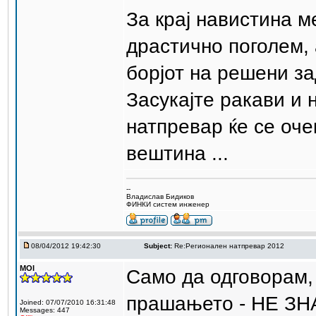
За крај навистина м
драстично поголем, 
борјот на решени за
Засукајте ракави и
натпревар ќе се оче
вештина ...
--
Владислав Бидиков
ФИНКИ систем инженер
08/04/2012 19:42:30
Subject:
Re:Регионален натпревар 2012
MOI
Само да одговорам, 
прашањето - НЕ З
Joined: 07/07/2010 16:31:48
Messages: 447