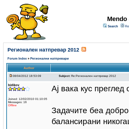
Mendo 
Search
Re
Регионален натпревар 2012
Forum Index
»
Регионални натпревари
Author
08/04/2012 18:53:09
Subject:
Re:Регионален натпревар 2012
bidikov
Ај вака кус преглед 
Joined: 12/02/2010 01:10:05
Messages: 16
Offline
Задачите беа добро 
балансирани никог