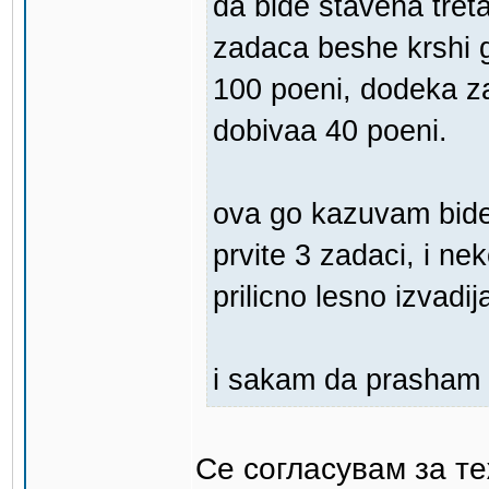
da bide stavena tre
zadaca beshe krshi 
100 poeni, dodeka za
dobivaa 40 poeni.
ova go kazuvam bidej
prvite 3 zadaci, i ne
prilicno lesno izvadi
i sakam da prasham o
Се согласувам за те