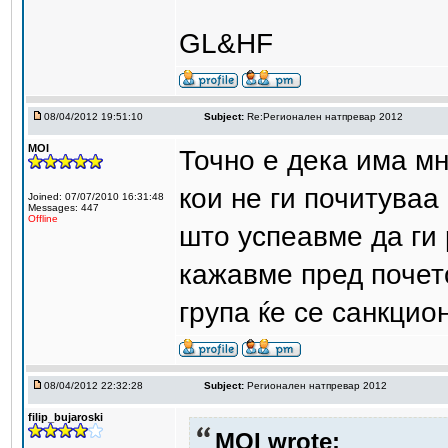
GL&HF
08/04/2012 19:51:10
Subject:
Re:Регионален натпревар 2012
MOI
Точно е дека има м
кои не ги почитуваа
Joined: 07/07/2010 16:31:48
Messages: 447
Offline
што успеавме да ги 
кажавме пред почет
група ќе се санкцио
08/04/2012 22:32:28
Subject:
Регионален натпревар 2012
filip_bujaroski
MOI wrote: