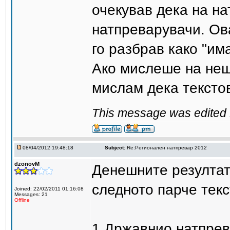
очекував дека на на
натпреварувачи. Ова
го разбрав како "им
Ако мислеше на нешт
мислам дека текстов
This message was edited 
08/04/2012 19:48:18
Subject:
Re:Регионален натпревар 2012
dzonovM
Денешните резултат
следното парче текс
Joined: 22/02/2011 01:16:08
Messages: 21
Offline
1.Државнио натпрева