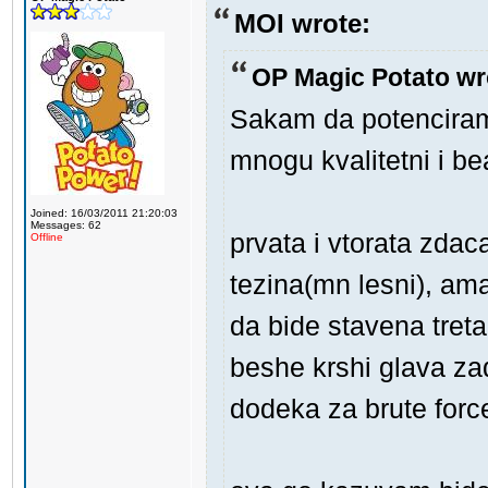
MOI wrote:
OP Magic Potato wr
Sakam da potenciram
mnogu kvalitetni i be
Joined: 16/03/2011 21:20:03
Messages: 62
prvata i vtorata zda
Offline
tezina(mn lesni), ama
da bide stavena tret
beshe krshi glava za
dodeka za brute forc