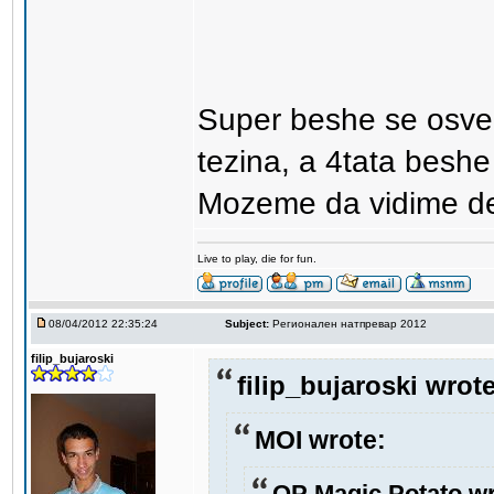
Super beshe se osven
tezina, a 4tata besh
Mozeme da vidime de
Live to play, die for fun.
08/04/2012 22:35:24
Subject:
Регионален натпревар 2012
filip_bujaroski
filip_bujaroski wrote
MOI wrote:
OP Magic Potato wr