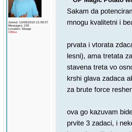
Sakam da potenciram
mnogu kvalitetni i be
Joined: 13/09/2010 21:58:57
Messages: 150
Location: Skopje
Offline
prvata i vtorata zda
lesni), ama tretata z
stavena treta vo os
krshi glava zadaca a
za brute force reshe
ova go kazuvam bidej
prvite 3 zadaci, i ne