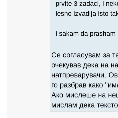
prvite 3 zadaci, i ne
lesno izvadija isto t
i sakam da prasham o
Се согласувам за те
очекував дека на н
натпреварувачи. Ов
го разбрав како "им
Ако мислеше на неш
мислам дека тексто