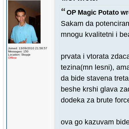
OP Magic Potato wr
Sakam da potenciram
mnogu kvalitetni i be
Joined: 13/09/2010 21:58:57
Messages: 150
prvata i vtorata zda
Location: Skopje
Offline
tezina(mn lesni), ama
da bide stavena tret
beshe krshi glava za
dodeka za brute forc
ova go kazuvam bidej