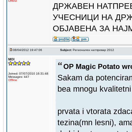
Offline
ДРЖАВЕН НАТПРЕВ
УЧЕСНИЦИ НА ДРЖ
ОБЈАВЕНА ЗА НАЈМ
08/04/2012 19:47:06
Subject:
Регионален натпревар 2012
MOI
OP Magic Potato wr
Joined: 07/07/2010 16:31:48
Sakam da potenciram
Messages: 447
Offline
bea mnogu kvalitetni 
prvata i vtorata zda
tezina(mn lesni), am