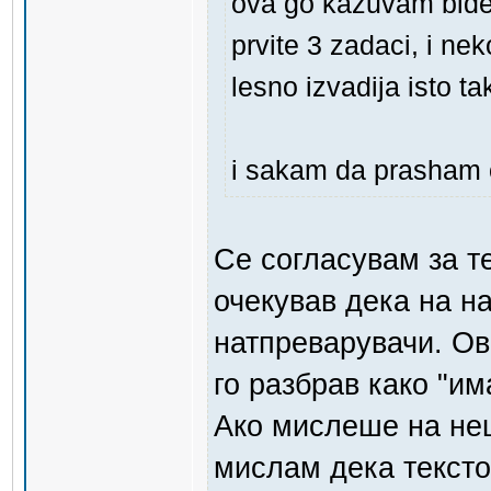
ova go kazuvam bidej
prvite 3 zadaci, i ne
lesno izvadija isto t
i sakam da prasham o
Се согласувам за те
очекував дека на н
натпреварувачи. Ов
го разбрав како "им
Ако мислеше на неш
мислам дека тексто