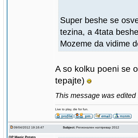
Super beshe se osven
tezina, a 4tata besh
Mozeme da vidime de
A so kolku poeni se 
tepajte)
This message was edited 1
Live to play, die for fun.
09/04/2012 19:16:47
Subject:
Регионален натпревар 2012
OP Magic Potato