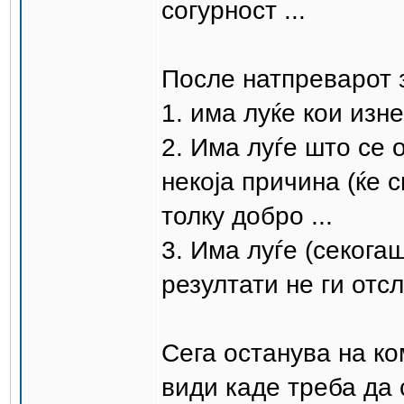
согурност ...
После натпреварот 
1. има луќе кои изн
2. Има луѓе што се
некоја причина (ќе с
толку добро ...
3. Има луѓе (секога
резултати не ги отс
Сега останува на ко
види каде треба да 