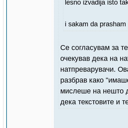
lesno izvadija isto t
i sakam da prasham o
Се согласувам за те
очекував дека на на
натпреварувачи. Ова
разбрав како "имаше
мислеше на нешто д
дека текстовите и т