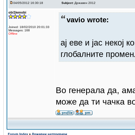
04/05/2012 16:30:18
Subject:
Државен 2012
obi1kenobi
vavio wrote:
Joined: 18/02/2010 20:01:33
Messages: 168
Offline
ај еве и јас некој
глобалните промен
Во генерала да, ама
може да ти чачка в
Forum Index
»
Државни натпревари