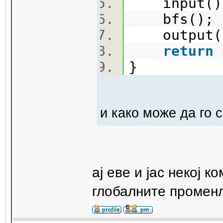
input(
bfs()
output
return
}
и како може да го 
ај еве и јас некој
глобалните променл