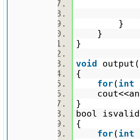
ei=
ej=
}
}
}
void
outpu
{
for
(
int
cout<<an
}
bool isvalid
{
for
(
int