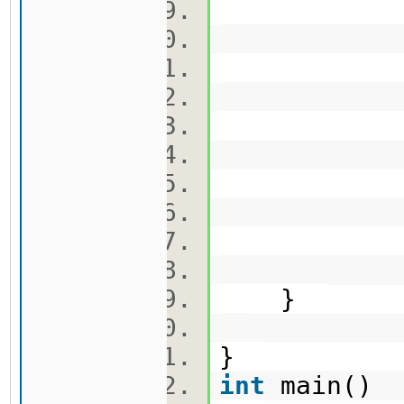
dp[n
qi.
qj.
qc.
t.p
}
}
int
main()