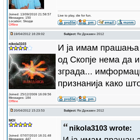
Joined: 13/09/2010 21:58:57
Live to play, die for fun.
Messages: 150
Location: Skopje
Offline
19/04/2012 16:29:02
Subject:
Re:Државен 2012
nikola3103
И ја имам прашања 
од Скопје нема да и
зграда... имформац
признанија како шт
Joined: 25/12/2009 16:09:56
Messages: 184
Offline
20/04/2012 15:23:53
Subject:
Re:Државен 2012
MOI
nikola3103 wrote:
Joined: 07/07/2010 16:31:48
И ја имам прашања 
Messages: 447