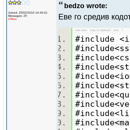
bedzo wrote:
Joined: 25/02/2010 14:40:01
Еве го средив кодо
Messages: 25
Offline
view plain
copy to clipboard
print
?
#include <
#include<
#include<
#include<
#include<
#include<
#include<
#include<
#include<
#include<