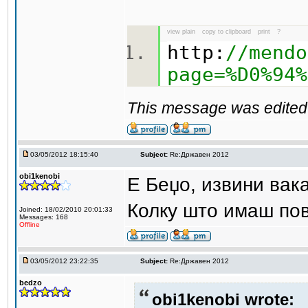
view plain
copy to clipboard
print
?
http:
//mendo
page=%D0%94%
This message was edited 
03/05/2012 18:15:40
Subject:
Re:Државен 2012
obi1kenobi
Е Беџо, извини вака
Колку што имаш пов
Joined: 18/02/2010 20:01:33
Messages: 168
Offline
03/05/2012 23:22:35
Subject:
Re:Државен 2012
bedzo
obi1kenobi wrote: