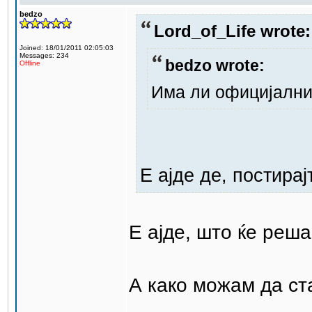
bedzo
Lord_of_Life wrote:
Joined: 18/01/2011 02:05:03
Messages: 234
bedzo wrote:
Offline
Има ли официјални
Е ајде де, постирајт
Е ајде, што ќе реш
А како можам да ст