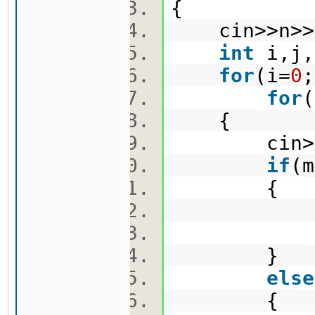
{
cin>>n>
int
i,j
for
(i=
0
for
(
{
cin>>ma
if
(m
{
pi=
pj=
}
else
{