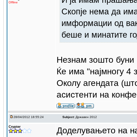
Offline
Скопје нема да имаа
имформации од вако
беше и минатите го
Незнам зошто буни -
Ќе има "најмногу 4
Околу агендата (што
асистенти на конфе
28/04/2012 18:55:24
Subject:
Државен 2012
Crypter
Доделувањето на на