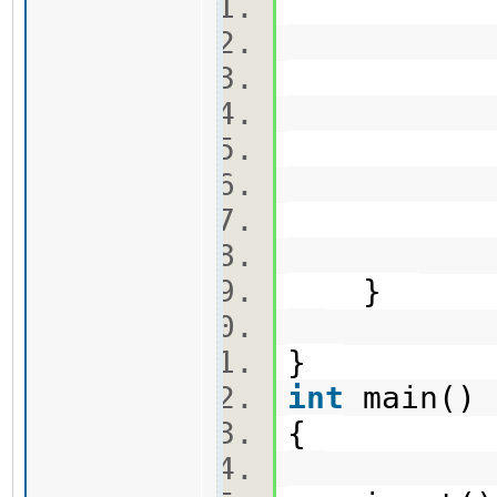
dp[n
qi.
qj.
qc.
t.p
}
}
int
main(
{