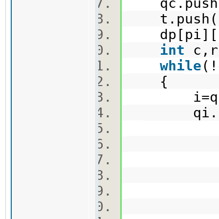
qc.push
t.push(
dp[pi][p
int
c,
while
(
{
i=qi.fron
qi.pop()