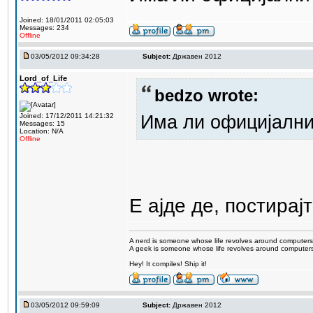
Joined: 18/01/2011 02:05:03
Messages: 234
Offline
03/05/2012 09:34:28
Subject:
Државен 2012
Lord_of_Life
bedzo wrote:
Има ли официјални
Joined: 17/12/2011 14:21:32
Messages: 15
Location: N/A
Offline
Е ајде де, постирајт
A nerd is someone whose life revolves around computers
A geek is someone whose life revolves around computers 
Hey! It compiles! Ship it!
03/05/2012 09:59:09
Subject:
Државен 2012