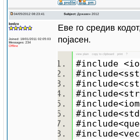
04/05/2012 08:23:41
Subject:
Државен 2012
bedzo
Еве го средив кодот
појасен.
Joined: 18/01/2011 02:05:03
Messages: 234
Offline
view plain
copy to clipboard
print
?
#include <
#include<s
#include<c
#include<s
#include<i
#include<s
#include<q
#include<v