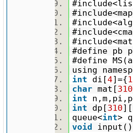
#include<l
#include<m
#include<a
#include<c
#include<m
#define pb
#define MS(
using name
int
di[
4
]={
1
char
mat[
310
int
n,m,pi,p
int
dp[
310
][
queue<
int
> 
void
input