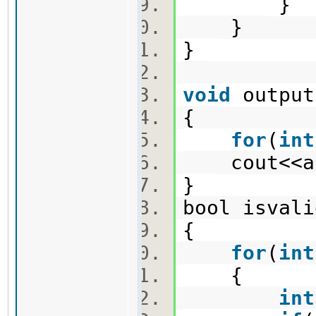
}
}
}
void
outpu
{
for
(
int
cout<<an
}
bool isvali
{
for
(
int
{
int