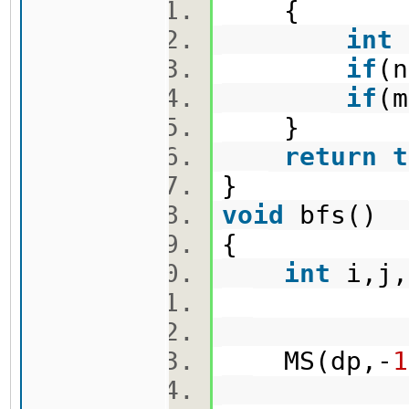
{
int
if
(n
if
(m
}
return
t
}
void
bfs()
{
int
i,j
MS(dp,-
1