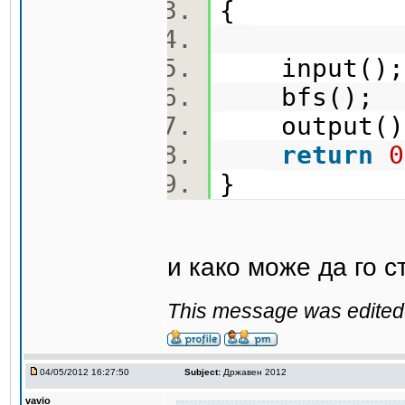
{
input(
bfs();
output(
return
0
}
и како може да го 
This message was edited 
04/05/2012 16:27:50
Subject:
Државен 2012
vavio