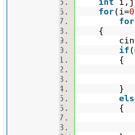
int
i,
for
(i=
0
for
{
cin>>m
if
(
{
pi
pj
}
els
{
ei
ej