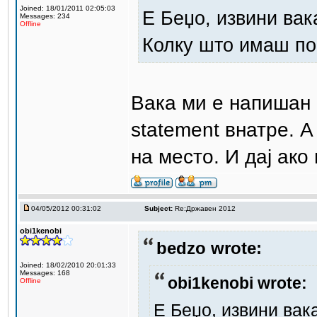
Joined: 18/01/2011 02:05:03
Е Беџо, извини вак
Messages: 234
Offline
Колку што имаш пов
Вака ми е напишан к
statement внатре. А
на место. И дај ако
04/05/2012 00:31:02
Subject:
Re:Државен 2012
obi1kenobi
bedzo wrote:
Joined: 18/02/2010 20:01:33
Messages: 168
obi1kenobi wrote:
Offline
Е Беџо, извини вак