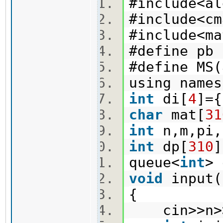
#include<a
#include<
#include<
#define pb
#define MS
using name
int
di[
4
]={
char
mat[
31
int
n,m,pi,
int
dp[
310
]
queue<
int
>
void
inpu
{
cin>>n