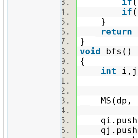
if
(
if
(
}
return
}
void
bfs(
{
int
i,
MS(dp,-
qi.push
qj.push