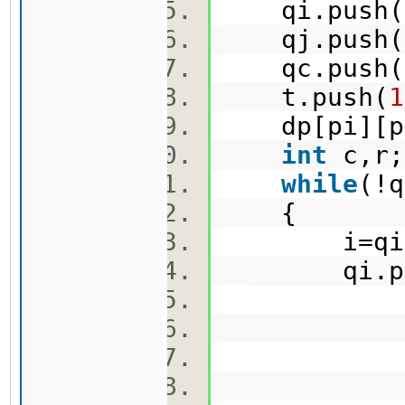
qi.push(
qj.push(
qc.push(
t.push(
1
dp[pi][p
int
c,
while
(!
{
i=qi.front
qi.pop(),