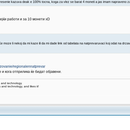
esenie kazuva deak e 100% tocna, koga za vlez se barat 4 moneti a jas imam napraveno za
ејќи работи и за 10 монети xD
moze li nekoj da mi kaze ili da mi dade link od tabelata na natprevaruvaci koj odat na drz
azovanie/regionalennatprevar
е и кога отприлика ќе бидат објавени.
 and technology.
and technology, and likes it!