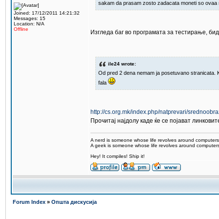
sakam da prasam zosto zadacata moneti so ovaa r
Joined: 17/12/2011 14:21:32
Messages: 15
Location: N/A
Offline
Изгледа баг во програмата за тестирање, бид
ile24 wrote:
Od pred 2 dena nemam ja posetuvano stranicata. Ke 
fala
http://cs.org.mk/index.php/natprevari/srednoobr
Прочитај најдолу каде ќе се појават линковит
A nerd is someone whose life revolves around computers
A geek is someone whose life revolves around computers 
Hey! It compiles! Ship it!
Forum Index
»
Општа дискусија