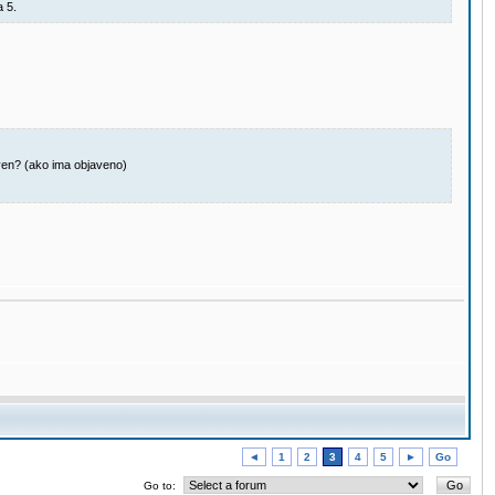
 5.
aven? (ako ima objaveno)
◄
1
2
3
4
5
►
Go
Go to: