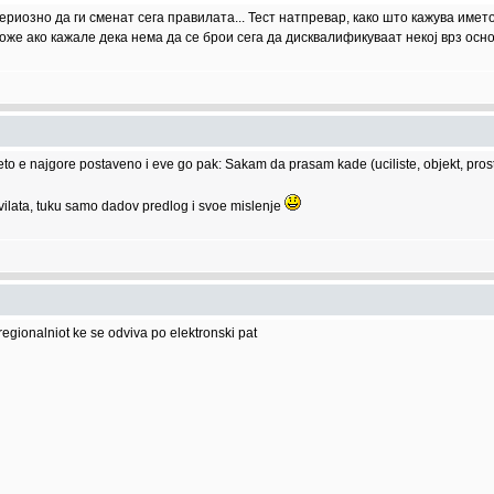
иозно да ги сменат сега правилата... Тест натпревар, како што кажува името,
може ако кажале дека нема да се брои сега да дисквалификуваат некој врз осн
jeto e najgore postaveno i eve go pak: Sakam da prasam kade (uciliste, objekt, pros
vilata, tuku samo dadov predlog i svoe mislenje
egionalniot ke se odviva po elektronski pat