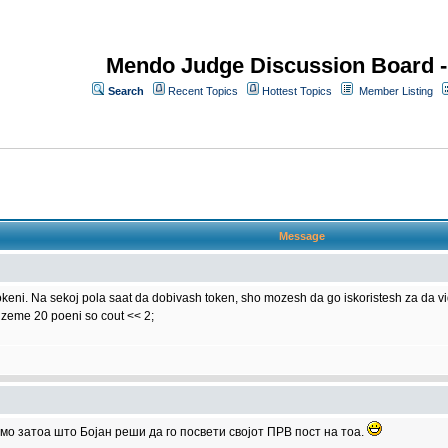
Mendo Judge Discussion Board 
Search
Recent Topics
Hottest Topics
Member Listing
Message
eni. Na sekoj pola saat da dobivash token, sho mozesh da go iskoristesh za da vide
zeme 20 poeni so cout << 2;
амо затоа што Бојан реши да го посвети својот ПРВ пост на тоа.