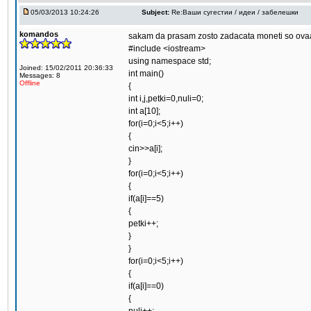
05/03/2013 10:24:26
Subject:
Re:Ваши сугестии / идеи / забелешки
komandos
sakam da prasam zosto zadacata moneti so ovaa
#include <iostream>
using namespace std;
Joined: 15/02/2011 20:36:33
int main()
Messages: 8
Offline
{
int i,j,petki=0,nuli=0;
int a[10];
for(i=0;i<5;i++)
{
cin>>a[i];
}
for(i=0;i<5;i++)
{
if(a[i]==5)
{
petki++;
}
}
for(i=0;i<5;i++)
{
if(a[i]==0)
{