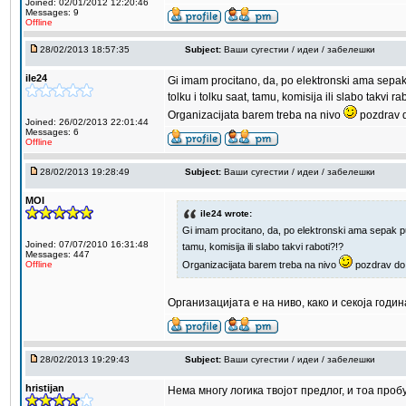
Joined: 02/01/2012 12:20:46
Messages: 9
Offline
28/02/2013 18:57:35
Subject:
Ваши сугестии / идеи / забелешки
ile24
Gi imam procitano, da, po elektronski ama sepak p
tolku i tolku saat, tamu, komisija ili slabo takvi ra
Organizacijata barem treba na nivo
pozdrav d
Joined: 26/02/2013 22:01:44
Messages: 6
Offline
28/02/2013 19:28:49
Subject:
Ваши сугестии / идеи / забелешки
MOI
ile24 wrote:
Gi imam procitano, da, po elektronski ama sepak pusi
Joined: 07/07/2010 16:31:48
tamu, komisija ili slabo takvi raboti?!?
Messages: 447
Organizacijata barem treba na nivo
pozdrav do 
Offline
Организацијата е на ниво, како и секоја годи
28/02/2013 19:29:43
Subject:
Ваши сугестии / идеи / забелешки
hristijan
Нема многу логика твојот предлог, и тоа про