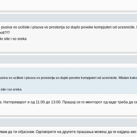
usiva vo uciliste i pisuva vo prostorija so duplo poveke kompjuteri od ucesnicite. M
boti?!?
o site i so sreka
va vo uciliste i pisuva vo prostorija so duplo poveke kompjuteri od ucesnicite. Mislam kako i d
site i so sreka
на. Натпреварот е од 11:00 до 13:00. Прашај си го менторот од каде треба да 
бувам да ти објаснам. Одговорите на другите прашања можеш да ги најдеш ако