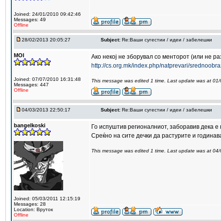
Joined: 24/01/2010 09:42:46
Messages: 49
Offline
28/02/2013 20:05:27
Subject:
Re:Ваши сугестии / идеи / забелешки
MOI
Ако некој не зборувал со менторот (или не р
http://cs.org.mk/index.php/natprevari/srednoobr
Joined: 07/07/2010 16:31:48
This message was edited 1 time. Last update was at 01
Messages: 447
Offline
04/03/2013 22:50:17
Subject:
Re:Ваши сугестии / идеи / забелешки
bangelkoski
Го испуштив регионалниот, заборавив дека е в
Среќно на сите дечки да растурите и годинава 
This message was edited 1 time. Last update was at 04
Joined: 05/03/2011 12:15:19
Messages: 28
Location: Вруток
Offline