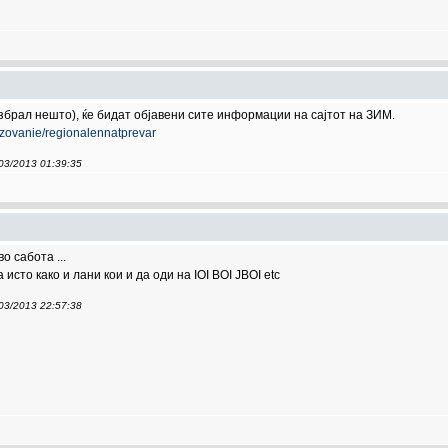
азбрал нешто), ќе бидат објавени сите информации на сајтот на ЗИМ.
azovanie/regionalennatprevar
/03/2013 01:39:35
о сабота ...
исто како и лани кои и да оди на IOI BOI JBOI etc
/03/2013 22:57:38