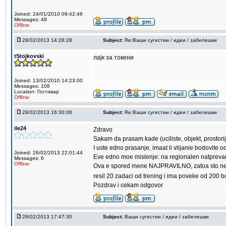
Joined: 24/01/2010 09:42:46
Messages: 49
Offline
28/02/2013 14:28:28
Subject:
Re:Ваши сугестии / идеи / забелешки
tStojkovski
лајк за токени
Joined: 13/02/2010 14:23:00
Messages: 108
Location: Гостивар
Offline
28/02/2013 16:30:06
Subject:
Re:Ваши сугестии / идеи / забелешки
ile24
Zdravo
Sakam da prasam kade (uciliste, objekt, prostori
I uste edno prasanje, imaat li vlijanie bodovite od
Joined: 26/02/2013 22:01:44
Eve edno moe mislenje: na regionalen natprevar 
Messages: 6
Offline
Ova e spored mene NAJPRAVILNO, zatoa sto nekoj ne
resil 20 zadaci od trening i ima poveke od 200 b
Pozdrav i cekam odgovor
28/02/2013 17:47:30
Subject:
Ваши сугестии / идеи / забелешки