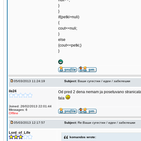
nuli++;
}
}
if(petki>nuli)
{
cout<<nuli;
}
else
{cout<<petki;}
}
05/03/2013 11:24:19
Subject:
Ваши сугестии / идеи / забелешки
ile24
Od pred 2 dena nemam ja posetuvano stranicata. 
fala
Joined: 26/02/2013 22:01:44
Messages: 6
Offline
05/03/2013 12:17:57
Subject:
Re:Ваши сугестии / идеи / забелешки
Lord_of_Life
komandos wrote: