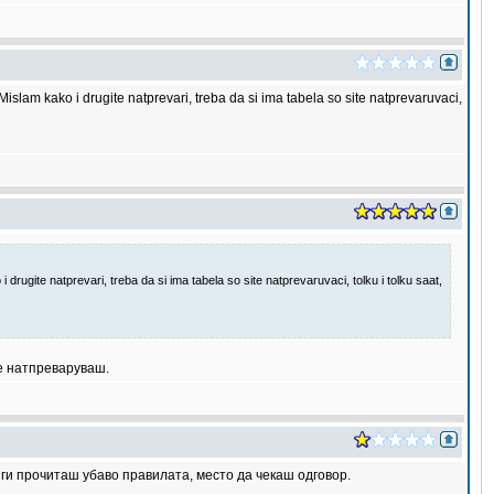
islam kako i drugite natprevari, treba da si ima tabela so site natprevaruvaci,
rugite natprevari, treba da si ima tabela so site natprevaruvaci, tolku i tolku saat,
се натпреваруваш.
 ги прочиташ убаво правилата, место да чекаш одговор.