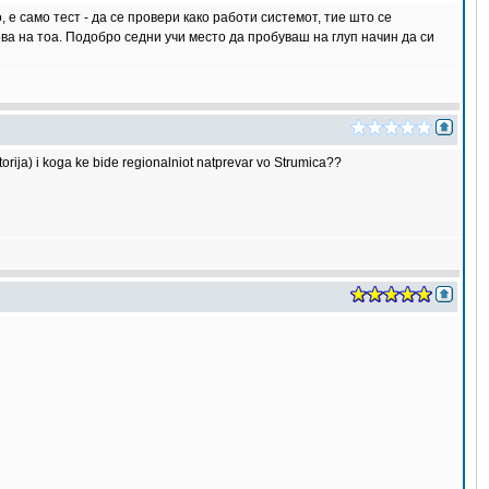
 е само тест - да се провери како работи системот, тие што се
ова на тоа. Подобро седни учи место да пробуваш на глуп начин да си
torija) i koga ke bide regionalniot natprevar vo Strumica??