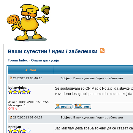
Ваши сугестии / идеи / забелешки
Forum Index
»
Општа дискусија
Author
28/02/2013 00:46:10
Subject:
Ваши сугестии / идеи / забелешки
bojanvinica
Se soglasuvam so OP Magic Potato, da stavite tok
vovedeno test grupi, pa nema da moze nekoj da 
Joined: 03/12/2010 15:37:55
Messages: 1
Offline
28/02/2013 01:04:27
Subject:
Ваши сугестии / идеи / забелешки
hristijan
Јас мислам дека треба токени да се стават с