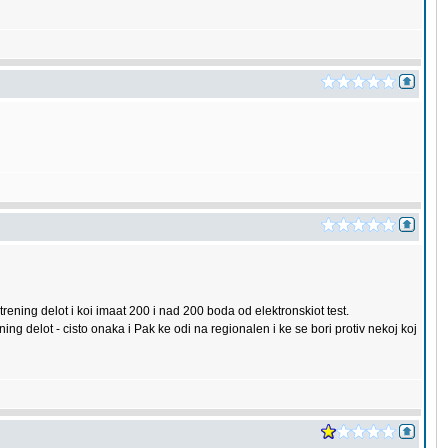
ning delot i koi imaat 200 i nad 200 boda od elektronskiot test.
ng delot - cisto onaka i Pak ke odi na regionalen i ke se bori protiv nekoj koj