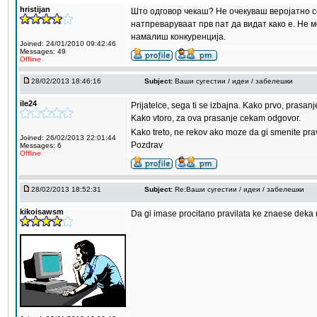
hristijan
Што одговор чекаш? Не очекуваш веројатно сер
натпреваруваат прв пат да видат како е. Не 
намалиш конкуренција.
Joined: 24/01/2010 09:42:46
Messages: 49
Offline
28/02/2013 18:46:16
Subject:
Ваши сугестии / идеи / забелешки
ile24
Prijatelce, sega ti se izbajna. Kako prvo, prasan
Kako vtoro, za ova prasanje cekam odgovor.
Kako treto, ne rekov ako moze da gi smenite pra
Joined: 26/02/2013 22:01:44
Pozdrav
Messages: 6
Offline
28/02/2013 18:52:31
Subject:
Re:Ваши сугестии / идеи / забелешки
kikoisawsm
Da gi imase procitano pravilata ke znaese deka r