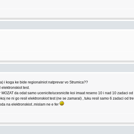
ja) i koga ke bide regionalniot natprevar vo Strumica??
 elektronskiot test.
MOZAT da odat samo ucenicite/ucesnicite koi imaat reseno 10 i nad 10 zadaci od tre
 ni go resil elektronskiot test (ne se zamaral) , tuku resil samo 6 zadaci od treni
oda na elektronskiot..mislam ne e fer