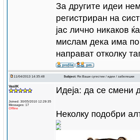
За другите идеи не
регистриран на сис
јас лично никаков ќа
мислам дека има по
направат отколку та
11/04/2013 14:35:48
Subject:
Re:Ваши сугестии / идеи / забелешки
VasilK
Идеја: да се смени 
Joined: 30/05/2010 12:29:35
Messages: 17
Offline
Неколку подобри ал