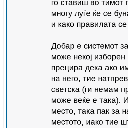
го ставиш во тимот 
многу луѓе ќе се бу
и како правилата се
Добар е системот за
може некој изборен
прецира дека ако им
на него, тие натпрев
светска (ги немам п
може веќе е така). И
место, така пак за 
местото, иако тие ш