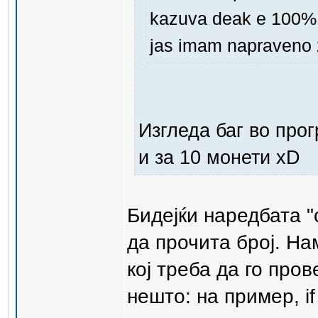
kazuva deak e 100% t
jas imam napraveno 
Изгледа баг во про
и за 10 монети xD
Бидејќи наредбата "
да прочита број. На
кој треба да го про
нешто: на пример, if ci