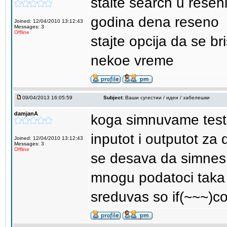
staite search u rese
godina dena reseno
Joined: 12/04/2010 13:12:43
Messages: 3
Offline
stajte opcija da se br
nekoe vreme
09/04/2013 16:05:59
Subject:
Ваши сугестии / идеи / забелешки
damjanA
koga simnuvame test 
inputot i outputot z
Joined: 12/04/2010 13:12:43
Messages: 3
Offline
se desava da simnes 
mnogu podatoci taka 
sreduvas so if(~~~)