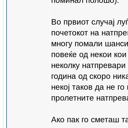
поминал полошо).
Во првиот случај лу
почетокот на натпр
многу помали шанси 
повеќе од некои кои
неколку натпревари
година од скоро ник
некој таков да не г
пролетните натпрев
Ако пак го сметаш т