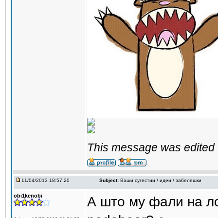
This message was edited 1
11/04/2013 18:57:20
Subject:
Ваши сугестии / идеи / забелешки
obi1kenobi
А што му фали на л