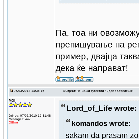
Па, тоа ни овозмож
препишување на рег
пример, двајца такв
дека ќе направат!
05/03/2013 14:36:15
Subject:
Re:Ваши сугестии / идеи / забелешки
MOI
Lord_of_Life wrote:
Joined: 07/07/2010 16:31:48
Messages: 447
komandos wrote:
Offline
sakam da prasam zos