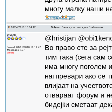
многу малку наши на
10/04/2013 16:34:42
Subject:
Ваши сугестии / идеи / забелешки
jovank
@hristijan @obi1ken
Во право сте за реј
Joined: 01/01/2010 16:17:42
Messages: 127
Offline
тим така (сега сам 
има многу поголем 
натпревари ако се т
влијаат на учествот
отвараат форум и не
бидејќи сметаат де