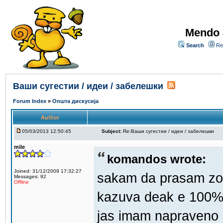
Mendo 
Search
Re
Ваши сугестии / идеи / забелешки
Forum Index
»
Општа дискусија
Author
05/03/2013 12:50:45
Subject:
Re:Ваши сугестии / идеи / забелешки
mile
komandos wrote:
Joined: 31/12/2009 17:32:27
sakam da prasam zos
Messages: 92
Offline
kazuva deak e 100% 
jas imam napraveno 