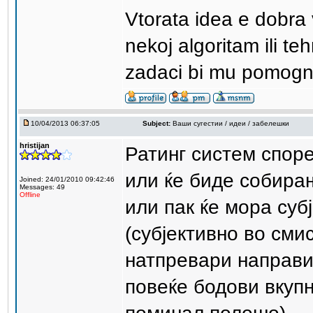
Vtorata idea e dobra 
nekoj algoritam ili te
zadaci bi mu pomogna
10/04/2013 06:37:05
Subject:
Ваши сугестии / идеи / забелешки
hristijan
Ратинг систем споре
или ќе биде собира
Joined: 24/01/2010 09:42:46
Messages: 49
Offline
или пак ќе мора субј
(субјективно во сми
натпревари направи
повеќе бодови вкуп