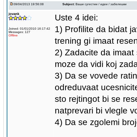
09/04/2013 19:56:08
Subject:
Ваши сугестии / идеи / забелешки
jovank
Uste 4 idei:
1) Profilite da bidat 
Joined: 01/01/2010 16:17:42
Messages: 127
Offline
trening gi imaat resen
2) Zadacite da imaat s
moze da vidi koj zad
3) Da se vovede rati
odreduvaat ucesnicite
sto rejtingot bi se res
natprevari bi vlegle v
4) Da se zgolemi broj