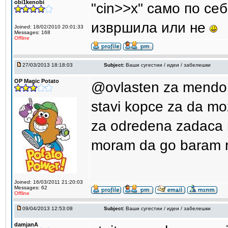
obi1kenobi
"cin>>x" само по се
извршила или не
Joined: 18/02/2010 20:01:33
Messages: 168
Offline
27/03/2013 18:18:03
Subject:
Ваши сугестии / идеи / забелешки
OP Magic Potato
@ovlasten za mendo
stavi kopce za da mo
za odredena zadaca n
moram da go baram re
Joined: 16/03/2011 21:20:03
Messages: 62
Offline
09/04/2013 12:53:08
Subject:
Ваши сугестии / идеи / забелешки
damjanA