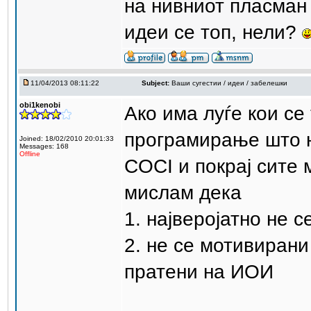
на нивниот пласман 
идеи се топ, нели?
11/04/2013 08:11:22
Subject:
Ваши сугестии / идеи / забелешки
obi1kenobi
Ако има луѓе кои се
програмирање што н
Joined: 18/02/2010 20:01:33
Messages: 168
Offline
COCI и покрај сите 
мислам дека
1. најверојатно не 
2. не се мотивирани
пратени на ИОИ