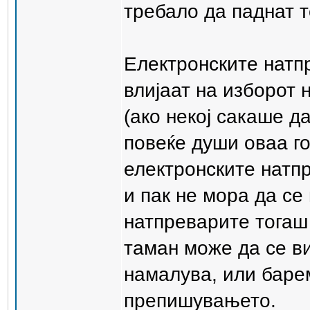
требало да паднат т
Електронските натпр
влијаат на изборот н
(ако некој сакаше д
повеќе души оваа го
електронските натп
и пак не мора да с
натпреварите тогаш 
таман може да се ви
намалува, или баре
препишувањето.