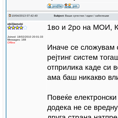
10/04/2013 07:42:40
Subject:
Ваши сугестии / идеи / забелешки
obi1kenobi
1во и 2ро на МОИ, 
Joined: 18/02/2010 20:01:33
Messages: 168
Offline
Иначе се сложувам 
рејтинг систем тога
отприлика каде си в
ама баш никакво вл
Повеќе електронски
додека не се вредну
друга страна натпр