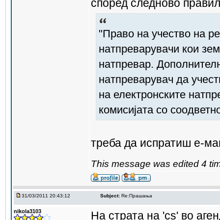
според следново правил
"Право на учество на р
натпреварувачи кои зем
натпревар. Дополнителн
натпреварувач да учест
на електронските натпр
комисијата со соодветн
треба да испратиш е-маил
This message was edited 4 tim
31/03/2011 20:43:12
Subject:
Re:Прашања
nikola3103
На страта на 'cs' во аге