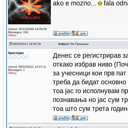
ako e mozno...
fala od
Joined: 25/12/2009 16:09:56
Messages: 184
Offline
08/03/2011 19:56:39
Subject:
Re:Прашања
Христијан
Денес се регистрирав з
откако избрав ниво (Поч
Joined: 08/03/2011 13:07:11
Messages: 1
за учесници кои прв пат
Offline
треба да бидат основно
тоа јас го исполнувам п
познавања но јас сум тр
тоа што сум трета годин