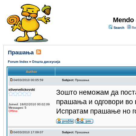
Mendo 
Search
Re
Прашања
Forum Index
»
Општа дискусија
Author
04/03/2010 00:05:59
Subject:
Прашања
olivervelickovski
Зошто неможам да пост
прашања и одговори во 
Joined: 18/02/2010 00:02:09
Messages: 5
Испратам прашање но го
Offline
04/03/2010 17:09:07
Subject:
Прашања