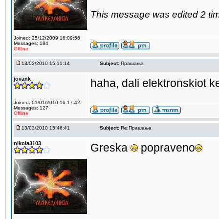
This message was edited 2 ti
Joined: 25/12/2009 16:09:56
Messages: 184
Offline
13/03/2010 15:11:14
Subject:
Прашања
jovank
haha, dali elektronskiot 
Joined: 01/01/2010 16:17:42
Messages: 127
Offline
13/03/2010 15:46:41
Subject:
Re:Прашања
nikola3103
Greska
popraveno