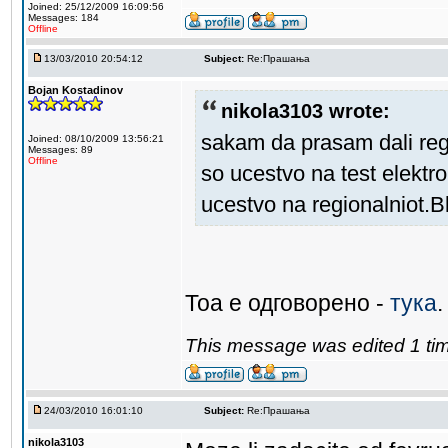
Joined: 25/12/2009 16:09:56
Messages: 184
Offline
13/03/2010 20:54:12
Subject:
Re:Прашања
Bojan Kostadinov
nikola3103 wrote:
sakam da prasam dali regi
Joined: 08/10/2009 13:56:21
Messages: 89
Offline
so ucestvo na test elektr
ucestvo na regionalniot.
Тоа е одговорено -
тука
.
This message was edited 1 tim
24/03/2010 16:01:10
Subject:
Re:Прашања
nikola3103