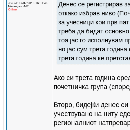
Денес се регистрирав з
Joined: 07/07/2010 16:31:48
Messages: 447
Offline
откако избрав ниво (Поч
за учесници кои прв пат
треба да бидат основно
тоа јас го исполнувам 
но јас сум трета година
трета година ке претст
Ако си трета година ср
почетничка група (споре
Второ, бидејќи денес си
учествувано на ниту ед
регионалниот натпревар 