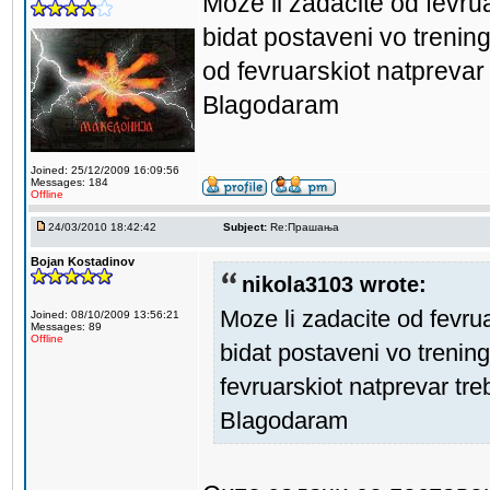
Moze li zadacite od fevrua
bidat postaveni vo trening
od fevruarskiot natprevar
Blagodaram
Joined: 25/12/2009 16:09:56
Messages: 184
Offline
24/03/2010 18:42:42
Subject:
Re:Прашања
Bojan Kostadinov
nikola3103 wrote:
Moze li zadacite od fevrua
Joined: 08/10/2009 13:56:21
Messages: 89
Offline
bidat postaveni vo trening
fevruarskiot natprevar tr
Blagodaram