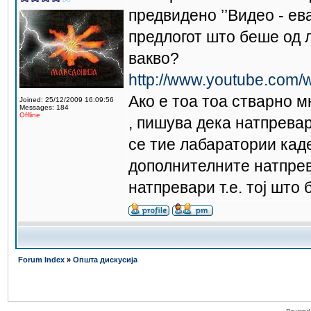
предвидено ’’Видео - ев
предлогот што беше од л
вакво?
http://www.youtube.com
Ако е тоа тоа стварно м
Joined: 25/12/2009 16:09:56
Messages: 184
Offline
, пишува дека натпревар
се тие лабаратории кад
дополнителните натпрев
натпревари т.е. тој што
Forum Index
»
Општа дискусија