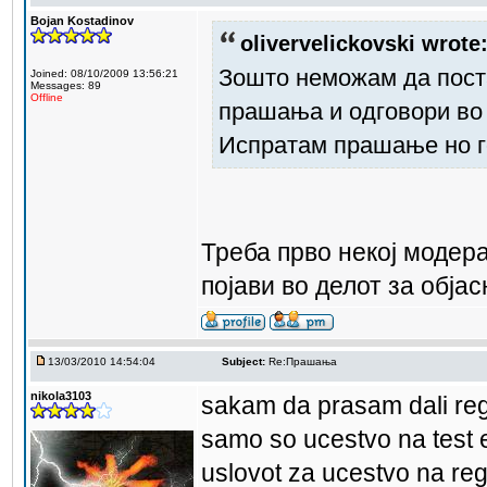
Bojan Kostadinov
olivervelickovski wrote
Зошто неможам да пост
Joined: 08/10/2009 13:56:21
Messages: 89
Offline
прашања и одговори во 
Испратам прашање но го
Треба прво некој модер
појави во делот за обја
13/03/2010 14:54:04
Subject:
Re:Прашања
nikola3103
sakam da prasam dali regi
samo so ucestvo na test e
uslovot za ucestvo na re