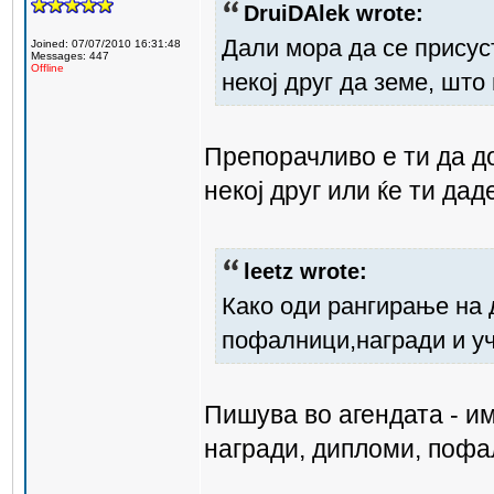
DruiDAlek wrote:
Дали мора да се присус
Joined: 07/07/2010 16:31:48
Messages: 447
Offline
некој друг да земе, што
Препорачливо е ти да до
некој друг или ќе ти да
leetz wrote:
Како оди рангирање на 
пофалници,награди и уч
Пишува во агендата - и
награди, дипломи, пофал