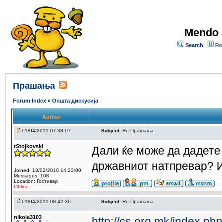
Mendo 
Search
Re
Прашања
Forum Index
»
Општа дискусија
Author
01/04/2011 07:38:07
Subject:
Re:Прашања
tStojkovski
Дали ќе може да дадете
државниот натпревар? И
Joined: 13/02/2010 14:23:00
Messages: 108
Location: Гостивар
Offline
01/04/2011 08:42:30
Subject:
Re:Прашања
nikola3103
http://cs.org.mk/index.ph