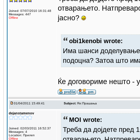
отварањето. Натпреваро
Joined: 07/07/2010 16:31:48
Messages: 447
јасно?
Offline
obi1kenobi wrote:
Има шанси доделувањет
подоцна? Затоа што им
Ќе договориме нешто - у
01/04/2011 15:49:41
Subject:
Re:Прашања
dejanstamenov
MOI wrote:
Треба да дојдете пред 1
Joined: 02/03/2011 16:52:37
Messages: 4
Location: Прилеп
отварањето. Натпреваро
Offline