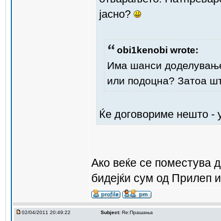
јасно?
obi1kenobi wrote:
Има шанси доделување
или подоцна? Затоа ш
Ќе договориме нешто - 
Ако веќе се поместува 
бидејќи сум од Прилеп 
02/04/2011 20:49:22
Subject:
Re:Прашања