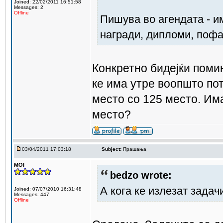
Joined: 22/02/2011 16:51:58
Messages: 2
Offline
Пишува во агендата - и
награди, дипломи, пофал
Конкретно бидејќи поми
ке има утре воопшто пот
место со 125 место. Им
место?
03/04/2011 17:03:18
Subject:
Прашања
MOI
bedzo wrote:
А кога ке излезат задач
Joined: 07/07/2010 16:31:48
Messages: 447
Offline