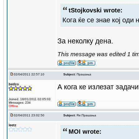
tStojkovski wrote:
Кога ќе се знае кој оди 
За неколку дена.
This message was edited 1 tim
02/04/2011 22:57:10
Subject:
Прашања
bedzo
А кога ке излезат задач
Joined: 18/01/2011 02:05:03
Messages: 234
Offline
02/04/2011 23:02:50
Subject:
Re:Прашања
leetz
MOI wrote: