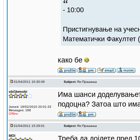
- 10:00
Пристигнување на учесн
Математички Факултет 
како бе
01/04/2011 10:30:09
Subject:
Re:Прашања
obi1kenobi
Има шанси доделувањето
подоцна? Затоа што им
Joined: 18/02/2010 20:01:33
Messages: 168
Offline
01/04/2011 15:29:01
Subject:
Re:Прашања
MOI
Треба да дојдете пред 1