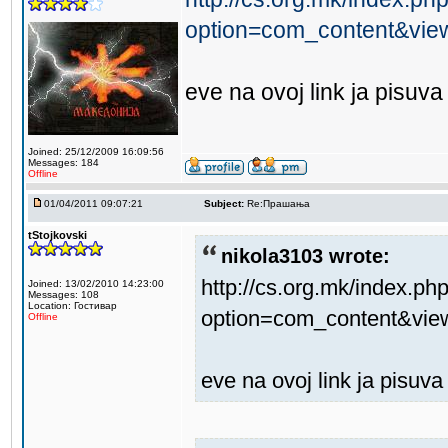
option=com_content&view
eve na ovoj link ja pisuv
Joined: 25/12/2009 16:09:56
Messages: 184
Offline
01/04/2011 09:07:21
Subject:
Re:Прашања
tStojkovski
nikola3103 wrote:
http://cs.org.mk/index.ph
Joined: 13/02/2010 14:23:00
Messages: 108
Location: Гостивар
option=com_content&vie
Offline
eve na ovoj link ja pisuv