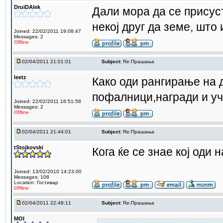
DruiDAlek
Дали мора да се присус
некој друг да земе, што
Joined: 22/02/2011 19:08:47
Messages: 2
Offline
02/04/2011 21:01:01
Subject:
Re:Прашања
leetz
Како оди рангирање на 
пофалници,награди и уче
Joined: 22/02/2011 16:51:58
Messages: 2
Offline
02/04/2011 21:44:01
Subject:
Re:Прашања
tStojkovski
Кога ќе се знае кој оди 
Joined: 13/02/2010 14:23:00
Messages: 108
Location: Гостивар
Offline
02/04/2011 22:48:11
Subject:
Re:Прашања
MOI