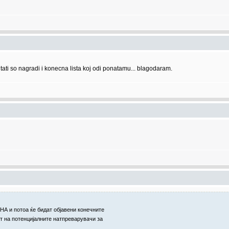
tati so nagradi i konecna lista koj odi ponatamu... blagodaram.
НА и потоа ќе бидат објавени конечните
т на потенцијалните натпреварувачи за