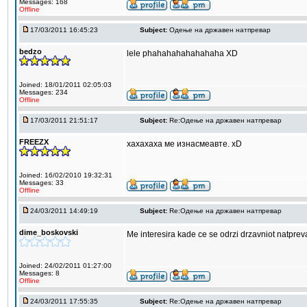
Messages: 168
Offline
17/03/2011 16:45:23
Subject:
Одење на државен натпревар
bedzo
lele phahahahahahahaha XD
Joined: 18/01/2011 02:05:03
Messages: 234
Offline
17/03/2011 21:51:17
Subject:
Re:Одење на државен натпревар
FREEZX
хахахаха ме изнасмеавте. xD
Joined: 16/02/2010 19:32:31
Messages: 33
Offline
24/03/2011 14:49:19
Subject:
Re:Одење на државен натпревар
dime_boskovski
Me interesira kade ce se odrzi drzavniot natprev
Joined: 24/02/2011 01:27:00
Messages: 8
Offline
24/03/2011 17:55:35
Subject:
Re:Одење на државен натпревар