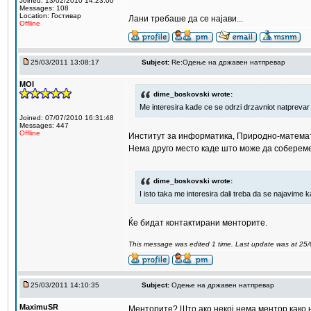
Joined: 13/02/2010 14:23:00
Messages: 108
Location: Гостивар
Лани требаше да се најави...
Offline
25/03/2011 13:08:17
Subject:
Re:Одење на државен натпревар
MOI
dime_boskovski wrote:
Me interesira kade ce se odrzi drzavniot natprevar
Joined: 07/07/2010 16:31:48
Messages: 447
Offline
Институт за информатика, Природно-математ
Нема друго место каде што може да собереме
dime_boskovski wrote:
I isto taka me interesira dali treba da se najavime 
Ќе бидат контактирани менторите.
This message was edited 1 time. Last update was at 25
25/03/2011 14:10:35
Subject:
Одење на државен натпревар
MaximuSR
Менторите? Што ако некој нема ментор како 