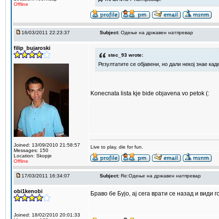
Offline
16/03/2011 22:23:37
Subject:
Одење на државен натпревар
filip_bujaroski
stec_93 wrote:
Резултатите се објавени, но дали некој знае кад
Konecnata lista kje bide objavena vo petok (:
Joined: 13/09/2010 21:58:57
Live to play, die for fun.
Messages: 150
Location: Skopje
Offline
17/03/2011 16:34:07
Subject:
Re:Одење на државен натпревар
obi1kenobi
Браво бе Бујо, ај сега врати се назад и види 
Joined: 18/02/2010 20:01:33