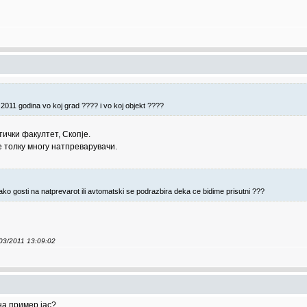
 2011 godina vo koj grad ???? i vo koj objekt ????
ички факултет, Скопје.
 толку многу натпреварувачи.
kako gosti na natprevarot ili avtomatski se podrazbira deka ce bidime prisutni ???
/03/2011 13:09:02
на пример јас?