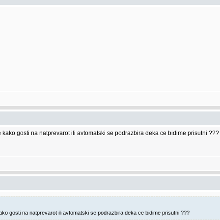
me kako gosti na natprevarot ili avtomatski se podrazbira deka ce bidime prisutni ???
kako gosti na natprevarot ili avtomatski se podrazbira deka ce bidime prisutni ???