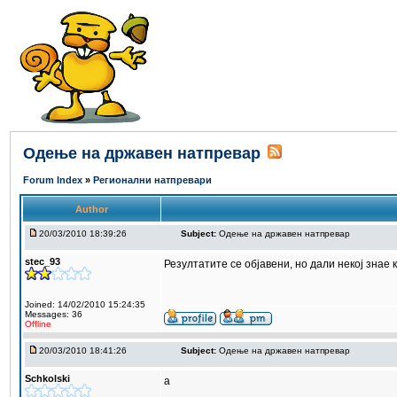
Одење на државен натпревар
Forum Index
»
Регионални натпревари
Author
20/03/2010 18:39:26
Subject:
Одење на државен натпревар
stec_93
Резултатите се објавени, но дали некој знае 
Joined: 14/02/2010 15:24:35
Messages: 36
Offline
20/03/2010 18:41:26
Subject:
Одење на државен натпревар
Schkolski
a