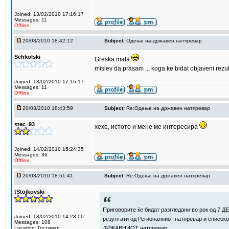
Joined: 13/02/2010 17:16:17
Messages: 11
Offline
20/03/2010 18:42:12
Subject:
Одење на државен натпревар
Schkolski
Greska mala
mislev da prasam ... koga ke bidat objaveni rezul
Joined: 13/02/2010 17:16:17
Messages: 11
Offline
20/03/2010 18:43:59
Subject:
Re:Одење на државен натпревар
stec_93
хехе, истото и мене ме интересира
Joined: 14/02/2010 15:24:35
Messages: 36
Offline
20/03/2010 18:51:41
Subject:
Re:Одење на државен натпревар
tStojkovski
Приговорите ќе бидат разгледани во рок од 7 ДЕ
Joined: 13/02/2010 14:23:00
резултати од Регионалниот натпревар и списоко
Messages: 108
ДРЖАВНИОТ натпревар.
Location: Гостивар