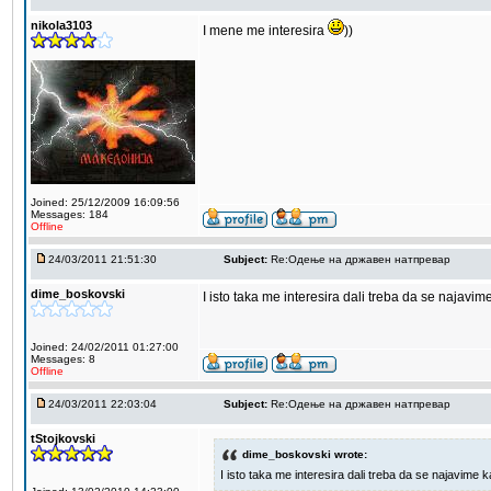
nikola3103
I mene me interesira
))
Joined: 25/12/2009 16:09:56
Messages: 184
Offline
24/03/2011 21:51:30
Subject:
Re:Одење на државен натпревар
dime_boskovski
I isto taka me interesira dali treba da se najavi
Joined: 24/02/2011 01:27:00
Messages: 8
Offline
24/03/2011 22:03:04
Subject:
Re:Одење на државен натпревар
tStojkovski
dime_boskovski wrote:
I isto taka me interesira dali treba da se najavime 