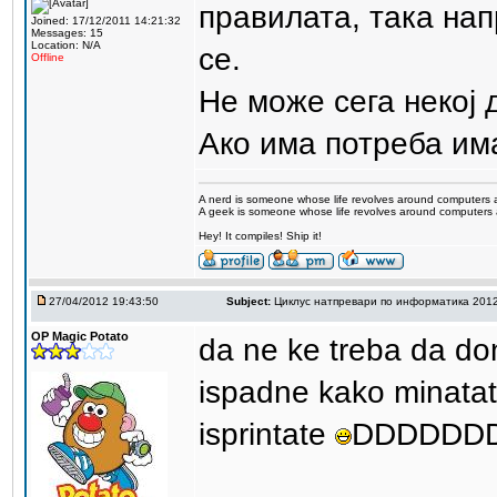
правилата, така нап
Joined: 17/12/2011 14:21:32
Messages: 15
Location: N/A
се.
Offline
Не може сега некој 
Ако има потреба им
A nerd is someone whose life revolves around computers 
A geek is someone whose life revolves around computers a
Hey! It compiles! Ship it!
27/04/2012 19:43:50
Subject:
Циклус натпревари по информатика 201
OP Magic Potato
da ne ke treba da do
ispadne kako minatat
isprintate
DDDDDD