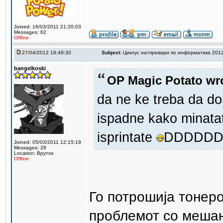
Joined: 16/03/2011 21:20:03
Messages: 62
Offline
27/04/2012 19:49:30
Subject:
Циклус натпревари по информатика 201
bangelkoski
OP Magic Potato wr
da ne ke treba da d
ispadne kako minatat
isprintate
DDDDD
Joined: 05/03/2011 12:15:19
Messages: 28
Location: Вруток
Offline
Го потрошија тонер
проблемот со меша