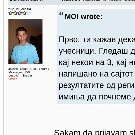
filip_bujaroski
MOI wrote:
Прво, ти кажав дека
учесници. Гледаш д
кај некои на 3, кај 
Joined: 13/09/2010 21:58:57
напишано на сајтот
Messages: 150
Location: Skopje
Offline
резултатите од реги
имиња да почнеме 
Sakam da prijavam sl