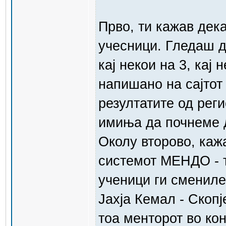
Прво, ти кажав дека
учесници. Гледаш д
кај некои на 3, кај 
напишано на сајтот
резултатите од реги
имиња да почнеме 
Околу второво, каж
системот МЕНДО - т
ученици ги смениле
Јахја Кемал - Скопје
тоа менторот во кон