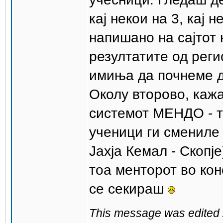
кај некои на 3, кај 
напишано на сајтот 
резултатите од реги
имиња да почнеме д
Околу второво, кажа
системот МЕНДО - та
ученици ги смениле 
Јахја Кемал - Скопје
тоа менторот во кон
се секираш
This message was edited 