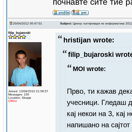
почнавте сите тие ра
20/04/2012 00:47:01
Subject:
Циклус натпревари по информатика 201
filip_bujaroski
hristijan wrote:
filip_bujaroski wrot
MOI wrote:
Прво, ти кажав дека
Joined: 13/09/2010 21:58:57
Messages: 150
Location: Skopje
учесници. Гледаш д
Offline
кај некои на 3, кај 
напишано на сајтот