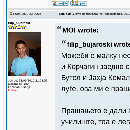
16/04/2012 23:30:26
Subject:
Циклус натпревари по информатика 201
filip_bujaroski
MOI wrote:
filip_bujaroski wrot
Можеби е малку неф
и Корчагин заедно с
Бутел и Јахја Кема
Joined: 13/09/2010 21:58:57
Messages: 150
луѓе, ова ми е пра
Location: Skopje
Offline
Прашањето е дали а
училиште, тоа е ле