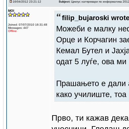
16/04/2012 23:21:12
Subject:
Циклус натпревари по информатика 201
MOI
filip_bujaroski wrote
Joined: 07/07/2010 16:31:48
Можеби е малку не
Messages: 447
Offline
Орце и Корчагин зае
Кемал Бутел и Јахј
одат 5 луѓе, ова м
Прашањето е дали 
како училиште, тоа
Прво, ти кажав дека
учесници. Гледаш де