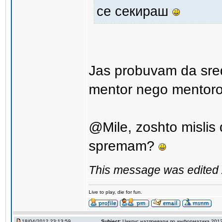
се секираш
Jas probuvam da sre
mentor nego mentor
@Mile, zoshto mislis
spremam?
This message was edited 
Live to play, die for fun.
18/04/2012 23:13:59
Subject:
Циклус натпревари по информатика 201