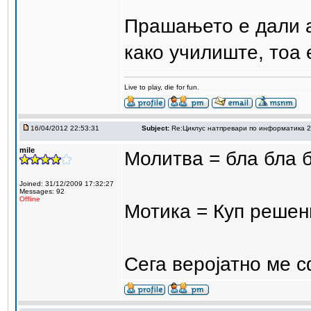
Прашањето е дали 
како училиште, тоа 
Live to play, die for fun.
16/04/2012 22:53:31
Subject:
Re:Циклус натпревари по информатика 
mile
Молитва = бла бла б
Joined: 31/12/2009 17:32:27
Messages: 92
Offline
Мотика = Куп решен
Сега веројатно ме 