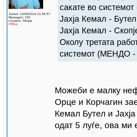
сакате во системот 
Joined: 13/09/2010 21:58:57
Јахја Кемал - Буте
Messages: 150
Location: Skopje
Offline
Јахја Кемал - Скопј
Околу третата работ
системот (МЕНДО - 
Можеби е малку неф
Орце и Корчагин зае
Кемал Бутел и Јахј
одат 5 луѓе, ова ми