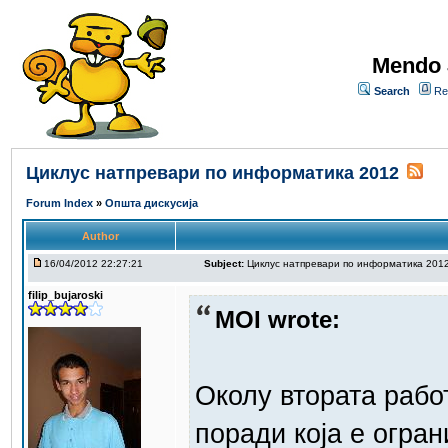
Mendo 
Search
Re
Циклус натпревари по информатика 2012
Forum Index
»
Општа дискусија
Author
16/04/2012 22:27:21
Subject:
Циклус натпревари по информатика 201
filip_bujaroski
MOI wrote:
Околу втората работ
поради која е огран