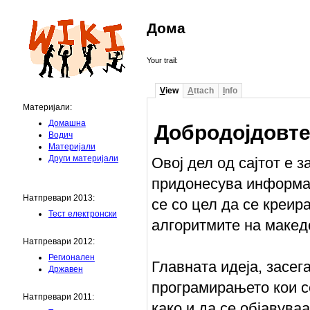
Дома
Your trail:
V
iew
A
ttach
I
nfo
Материјали:
Домашна
Добродојдовте 
Водич
Материјали
Други материјали
Овој дел од сајтот е з
придонесува информа
Натпревари 2013:
се со цел да се креир
Тест електронски
алгоритмите на македо
Натпревари 2012:
Регионален
Главната идеја, засег
Државен
програмирањето кои с
Натпревари 2011:
како и да се објавува