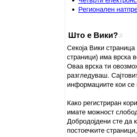
Четврти електронс
Регионален натпр
Што е Вики?
#
Секоја Вики страница 
страници) има врска в
Оваа врска ти овозмож
разгледуваш. Сајтовит
информациите кои се н
Како регистриран кори
имате можност слобод
Добродојдени сте да 
постоечките страници, 