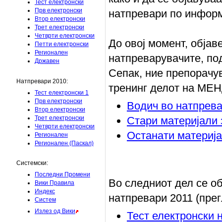
Тест електронски
Прв електронски
натпревари по информа
Втор електронски
Трет електронски
Четврти електронски
До овој момент, објав
Петти електронски
Регионален
натпреварувачите, по
Државен
Сепак, ние препорачув
Натпревари 2010:
тренинг делот на МЕНД
Тест електронски 1
Прв електронски
Водич во натпрева
Втор електронски
Трет електронски
Стари материјали 
Четврти електронски
Останати материја
Регионален
Регионален (Паскал)
Системски:
Последни Промени
Во следниот дел се о
Вики Правила
Индекс
натпревари 2011 (прег
Систем
Излез од Вики
Тест електронски 