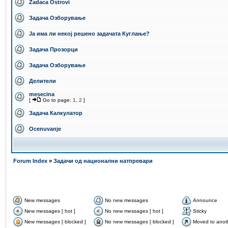
Zadaca Ostrovi
Задача Озборување
Ја има ли некој решено задачата Куглање?
Задача Прозорци
Задача Озборување
Делители
mesecina
[
Go to page:
1
,
2
]
Задача Калкулатор
Ocenuvanje
Forum Index
»
Задачи од национални натпревари
New messages
No new messages
Announce
New messages [ hot ]
No new messages [ hot ]
Sticky
New messages [ blocked ]
No new messages [ blocked ]
Moved to anot