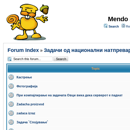
Mendo 
Search
Re
Forum Index
Задачи од национални натпрева
»
Topic
Кастрење
Фотографија
При компајлирање на задачата Овци вика дека серверот е паднат
Zadacha proizvod
zadaca izraz
Задача `Спојување`