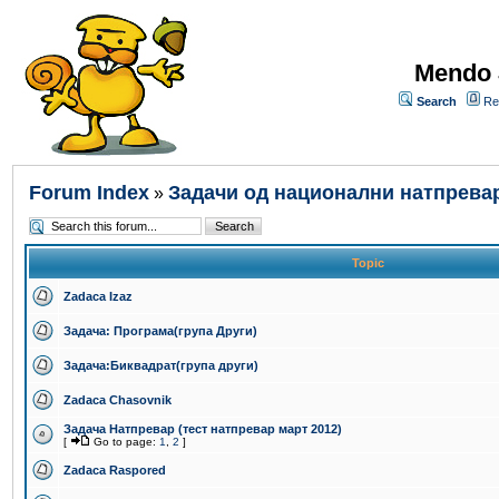
Mendo 
Search
Re
Forum Index
Задачи од национални натпрева
»
Topic
Zadaca Izaz
Задача: Програма(група Други)
Задача:Биквадрат(група други)
Zadaca Chasovnik
Задача Натпревар (тест натпревар март 2012)
[
Go to page:
1
,
2
]
Zadaca Raspored