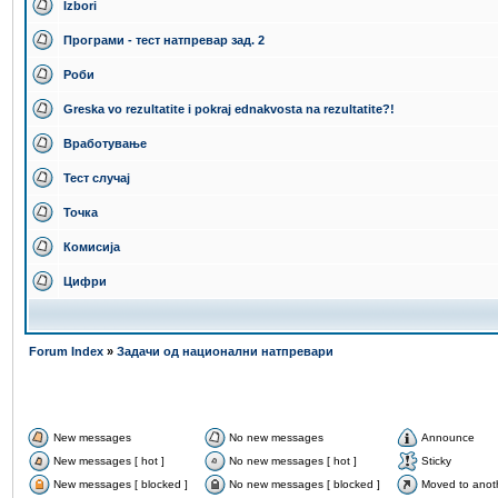
Izbori
Програми - тест натпревар зад. 2
Роби
Greska vo rezultatite i pokraj ednakvosta na rezultatite?!
Вработување
Тест случај
Точка
Комисија
Цифри
Forum Index
»
Задачи од национални натпревари
New messages
No new messages
Announce
New messages [ hot ]
No new messages [ hot ]
Sticky
New messages [ blocked ]
No new messages [ blocked ]
Moved to anot