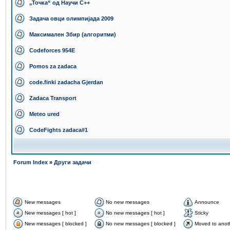
„Точка“ од Научи С++
Задача овци олимпијада 2009
Максимален Збир (алгоритми)
Codeforces 954E
Pomos za zadaca
code.finki zadacha Gjerdan
Zadaca Transport
Meteo ured
CodeFights zadaca#1
Forum Index
»
Други задачи
New messages
No new messages
Announce
New messages [ hot ]
No new messages [ hot ]
Sticky
New messages [ blocked ]
No new messages [ blocked ]
Moved to anot