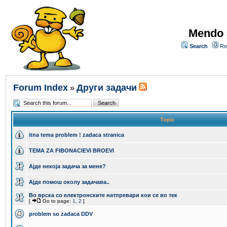
Mendo 
Search
Re
Forum Index
Други задачи
»
Topic
itna tema problem ! zadaca stranica
TEMA ZA FIBONACIEVI BROEVI
Ајде некоја задача за мене?
Aјде помош околу задачава..
Во врска со електронските натпревари кои се во тек
[
Go to page:
1
,
2
]
problem so zadaca DDV