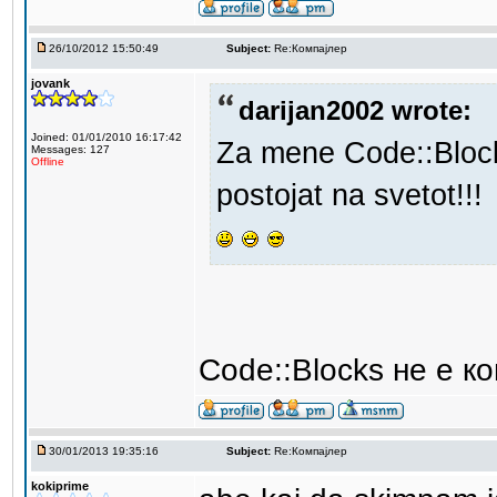
26/10/2012 15:50:49
Subject:
Re:Компајлер
jovank
darijan2002 wrote:
Joined: 01/01/2010 16:17:42
Za mene Code::Block
Messages: 127
Offline
postojat na svetot!!!
Code::Blocks не е к
30/01/2013 19:35:16
Subject:
Re:Компајлер
kokiprime