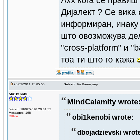
Ахх кога се правиш
Дијалект ? Се вика 
информиран, инаку 
што овозможува дел
"cross-platform" и 
тоа ти што го кажа
26/03/2011 15:05:55
Subject:
Re:Компајлер
obi1kenobi
MindCalamity wrote
Joined: 18/02/2010 20:01:33
Messages: 168
obi1kenobi wrote:
Offline
dbojadzievski wrot