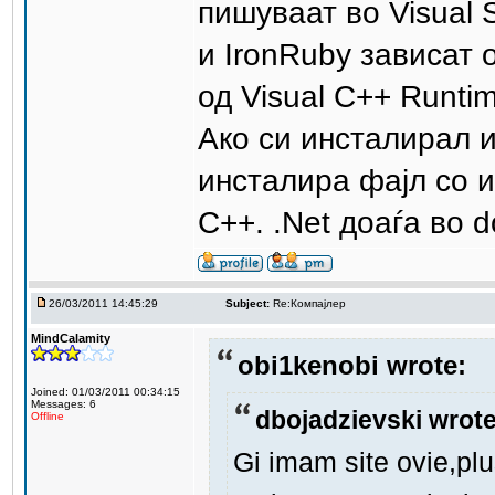
пишуваат во Visual S
и IronRuby зависат 
од Visual C++ Runti
Ако си инсталирал и
инсталира фајл со и
C++. .Net доаѓа во d
26/03/2011 14:45:29
Subject:
Re:Компајлер
MindCalamity
obi1kenobi wrote:
Joined: 01/03/2011 00:34:15
Messages: 6
dbojadzievski wrote
Offline
Gi imam site ovie,pl