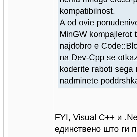
kompatibilnost.
A od ovie ponudenive 
MinGW kompajlerot t
najdobro e Code::Blo
na Dev-Cpp se otkaz
koderite raboti sega
nadminete poddrshka
FYI, Visual C++ и .
единствено што ги п