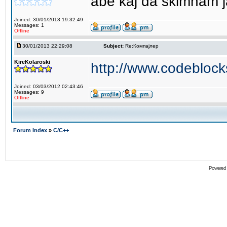
abe kaj da skimnam j
Joined: 30/01/2013 19:32:49
Messages: 1
Offline
30/01/2013 22:29:08
Subject:
Re:Компајлер
KireKolaroski
http://www.codebloc
Joined: 03/03/2012 02:43:46
Messages: 9
Offline
Forum Index
»
C/C++
Powered