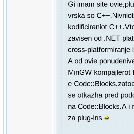
Gi imam site ovie,pl
vrska so C++.Nivniot
kodificiraniot C++.Vt
zavisen od .NET pla
cross-platformiranje
A od ovie ponudenive 
MinGW kompajlerot ta
e Code::Blocks,zato
se otkazha pred podo
na Code::Blocks.A i
za plug-ins