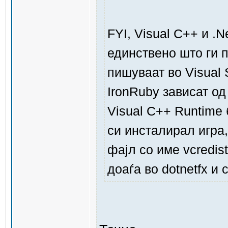
FYI, Visual C++ и .
единствено што ги п
пишуваат во Visual S
IronRuby зависат од
Visual C++ Runtime 
си инсталирал игра,
фајл со име vcredist
доаѓа во dotnetfx и