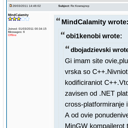
26/03/2011 14:46:02
Subject:
Re:Компајлер
MindCalamity
MindCalamity wrote
Joined: 01/03/2011 00:34:15
Messages: 6
obi1kenobi wrote:
Offline
dbojadzievski wrot
Gi imam site ovie,pl
vrska so C++.Nivniot
kodificiraniot C++.Vt
zavisen od .NET pla
cross-platformiranje
A od ovie ponudenive 
MinGW kompajlerot ta