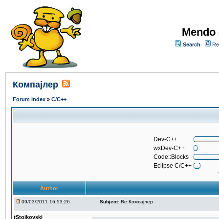
Mendo 
Search
Re
Компајлер
Forum Index
»
C/C++
Dev-C++
wxDev-C++
Code::Blocks
Eclipse C/C++
Author
09/03/2011 16:53:26
Subject:
Re:Компајлер
tStojkovski