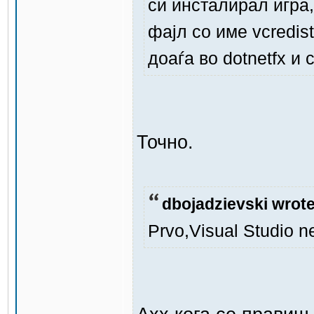
си инсталирал игра,
фајл со име vcredist
доаѓа во dotnetfx и
Точно.
dbojadzievski wrote
Prvo,Visual Studio n