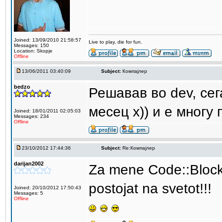
Joined: 13/09/2010 21:58:57
Live to play, die for fun.
Messages: 150
Location: Skopje
Offline
13/06/2011 03:40:09
Subject:
Компајлер
bedzo
Решавав во dev, сег
месец х)) и е многу
Joined: 18/01/2011 02:05:03
Messages: 234
Offline
23/10/2012 17:44:36
Subject:
Re:Компајлер
darijan2002
Za mene Code::Blocks
postojat na svetot!!!
Joined: 20/10/2012 17:50:43
Messages: 5
Offline