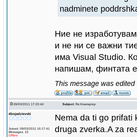
nadminete poddrshka
Ние не изработувам
и не ни се важни ти
има Visual Studio. 
напишам, финтата е
This message was edited 1
09/03/2011 17:20:44
Subject:
Re:Компајлер
dbojadzievski
Nema da ti go prifati
druga zverka.A za re
Joined: 09/03/2011 16:17:41
Messages: 10
Offline