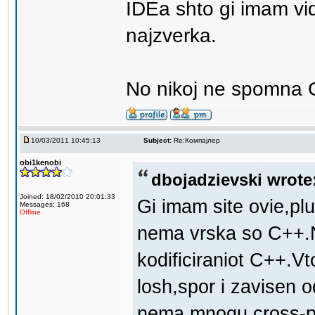
IDEa shto gi imam vi
najzverka.
No nikoj ne spomna 
10/03/2011 10:45:13
Subject:
Re:Компајлер
obi1kenobi
dbojadzievski wrote
Joined: 18/02/2010 20:01:33
Gi imam site ovie,pl
Messages: 168
Offline
nema vrska so C++.Ni
kodificiraniot C++.Vt
losh,spor i zavisen 
nema mnogu cross-pl