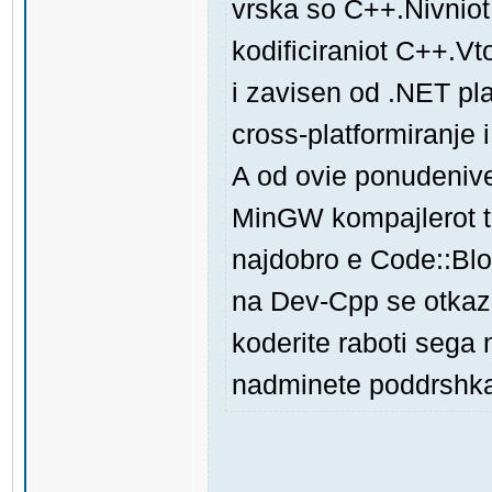
vrska so C++.Nivniot
kodificiraniot C++.Vt
i zavisen od .NET p
cross-platformiranje 
A od ovie ponudenive 
MinGW kompajlerot ta
najdobro e Code::Blo
na Dev-Cpp se otkaz
koderite raboti sega
nadminete poddrshka