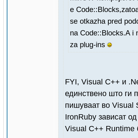
e Code::Blocks,zato
se otkazha pred podo
na Code::Blocks.A i
za plug-ins
FYI, Visual C++ и .
единствено што ги п
пишуваат во Visual S
IronRuby зависат од
Visual C++ Runtime 