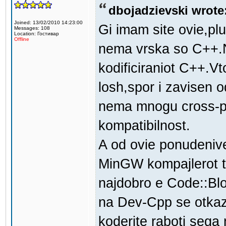
dbojadzievski wrote
Joined: 13/02/2010 14:23:00
Gi imam site ovie,pl
Messages: 108
Location: Гостивар
Offline
nema vrska so C++.Ni
kodificiraniot C++.Vt
losh,spor i zavisen 
nema mnogu cross-pl
kompatibilnost.
A od ovie ponudenive 
MinGW kompajlerot t
najdobro e Code::Blo
na Dev-Cpp se otkaz
koderite raboti sega