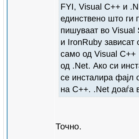
FYI, Visual C++ и .
единствено што ги 
пишуваат во Visual S
и IronRuby зависат 
само од Visual C++
од .Net. Ако си инс
се инсталира фајл с
на C++. .Net доаѓа 
Точно.