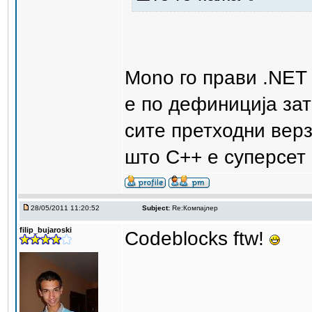
Mono го прави .NET 
е по дефиниција зат
сите претходни верз
што C++ е суперсет 
28/05/2011 11:20:52
Subject:
Re:Компајлер
filip_bujaroski
Codeblocks ftw!