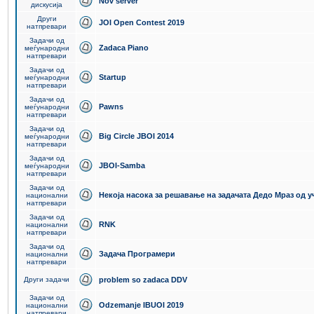
Nov server
дискусија
Други
JOI Open Contest 2019
натпревари
Задачи од
Zadaca Piano
меѓународни
натпревари
Задачи од
Startup
меѓународни
натпревари
Задачи од
Pawns
меѓународни
натпревари
Задачи од
Big Circle JBOI 2014
меѓународни
натпревари
Задачи од
JBOI-Samba
меѓународни
натпревари
Задачи од
Некоја насока за решавање на задачата Дедо Мраз од 
национални
натпревари
Задачи од
RNK
национални
натпревари
Задачи од
Задача Програмери
национални
натпревари
Други задачи
problem so zadaca DDV
Задачи од
Odzemanje IBUOI 2019
национални
натпревари