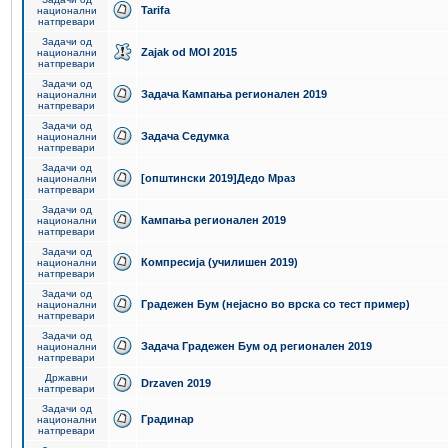
Tarifa
национални
натпревари
Задачи од
Zajak od MOI 2015
национални
натпревари
Задачи од
Задача Кампања регионален 2019
национални
натпревари
Задачи од
Задача Седумка
национални
натпревари
Задачи од
[општински 2019]Дедо Мраз
национални
натпревари
Задачи од
Кампања регионален 2019
национални
натпревари
Задачи од
Компресија (училишен 2019)
национални
натпревари
Задачи од
Градежен Бум (нејасно во врска со тест пример)
национални
натпревари
Задачи од
Задача Градежен Бум од регионален 2019
национални
натпревари
Државни
Drzaven 2019
натпревари
Задачи од
Градинар
национални
натпревари