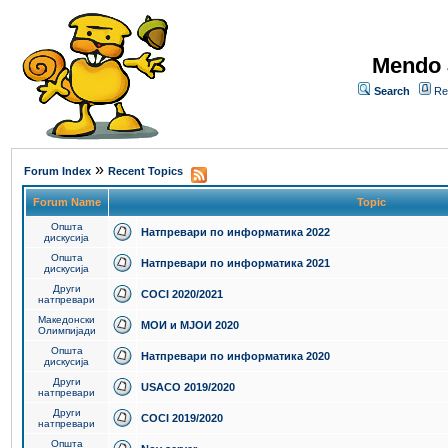
Mendo 
Search
Re
»
Forum Index
Recent Topics
Forum Name
Topic
Општа
Натпревари по информатика 2022
дискусија
Општа
Натпревари по информатика 2021
дискусија
Други
COCI 2020/2021
натпревари
Македонски
МОИ и МЈОИ 2020
Олимпијади
Општа
Натпревари по информатика 2020
дискусија
Други
USACO 2019/2020
натпревари
Други
COCI 2019/2020
натпревари
Општа