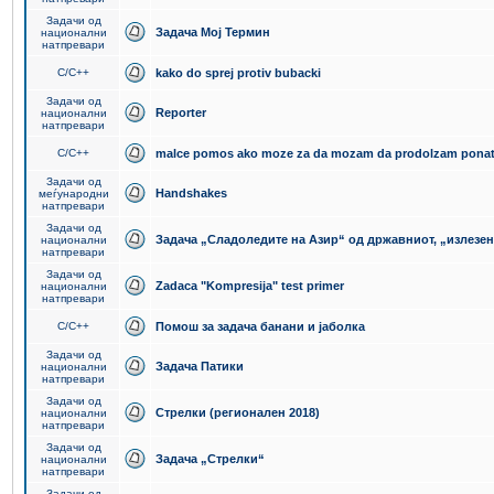
Задачи од
Задача Мој Термин
национални
натпревари
C/C++
kako do sprej protiv bubacki
Задачи од
Reporter
национални
натпревари
C/C++
malce pomos ako moze za da mozam da prodolzam pona
Задачи од
Handshakes
меѓународни
натпревари
Задачи од
Задача „Сладоледите на Азир“ од државниот, „излезен
национални
натпревари
Задачи од
Zadaca "Kompresija" test primer
национални
натпревари
C/C++
Помош за задача банани и јаболка
Задачи од
Задача Патики
национални
натпревари
Задачи од
Стрелки (регионален 2018)
национални
натпревари
Задачи од
Задача „Стрелки“
национални
натпревари
Задачи од