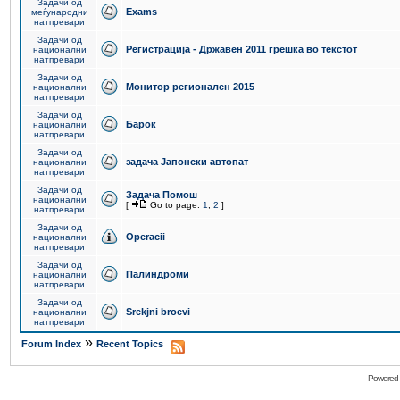
Задачи од
Exams
меѓународни
натпревари
Задачи од
Регистрација - Државен 2011 грешка во текстот
национални
натпревари
Задачи од
Монитор регионален 2015
национални
натпревари
Задачи од
Барок
национални
натпревари
Задачи од
задача Јапонски автопат
национални
натпревари
Задачи од
Задача Помош
национални
[
Go to page:
1
,
2
]
натпревари
Задачи од
Operacii
национални
натпревари
Задачи од
Палиндроми
национални
натпревари
Задачи од
Srekjni broevi
национални
натпревари
»
Forum Index
Recent Topics
Powered