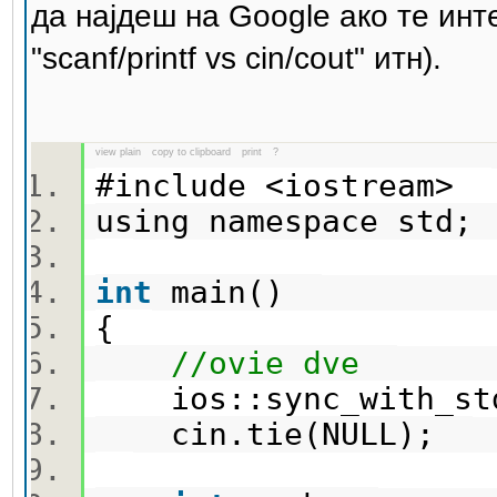
да најдеш на Google ако те инте
"scanf/printf vs cin/cout" итн).
view plain
copy to clipboard
print
?
#include <iostream>
using namespace std
int
main()
{
//ovie dve
ios::sync_with_st
cin.tie(NULL);