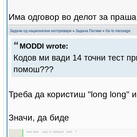
Има одговор во делот за праша
Задачи од национални натпревари
»
Задача Патики
»
Go to message
MODDI wrote:
Кодов ми вади 14 точни тест пр
помош???
Треба да користиш "long long" 
Значи, да биде
view plain
copy to clipboard
print
?