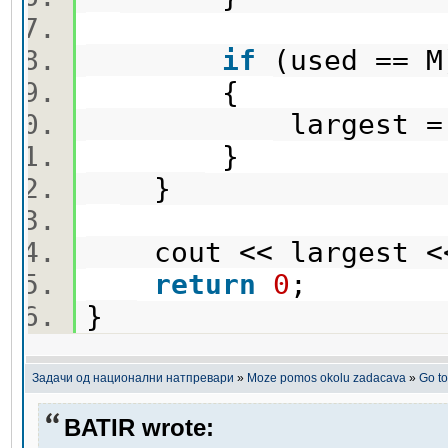
if
(used ==
{
largest =
}
}
cout << largest <
return
0
;
}
Задачи од национални натпревари
»
Moze pomos okolu zadacava
»
Go t
BATIR wrote: