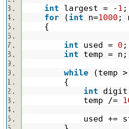
int
largest = -
1
for
(
int
n=
1000
;
{
int
used =
0
int
temp = 
while
(temp 
{
int
digit
temp /=
1
used += stick
}