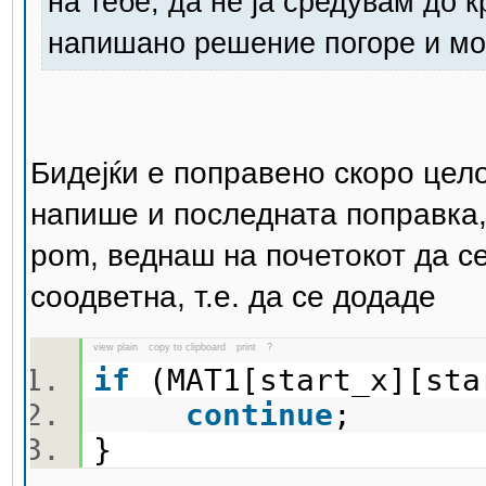
на тебе, да не ја средувам до 
напишано решение погоре и мож
Бидејќи е поправено скоро цел
напише и последната поправка,
pom, веднаш на почетокот да с
соодветна, т.е. да се додаде
view plain
copy to clipboard
print
?
if
(MAT1[start_x][st
continue
;
}