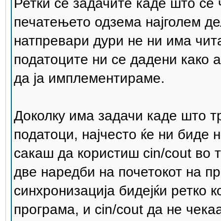
Ретки се задачите каде што се 
печатењето одзема најголем де
натпревари дури не ни има чит
податоците ни се дадени како а
да ја имплементираме.
Доколку има задачи каде што тр
податоци, најчесто ќе ни биде 
сакаш да користиш cin/cout во 
две наредби на почетокот на п
синхронизација бидејќи ретко кор
програма, и cin/cout да не чек