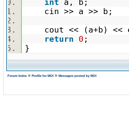
int
a, b;
cin >> a >> b;
cout << (a+b) <<
return
0
;
}
»
»
Forum Index
Profile for MOI
Messages posted by MOI