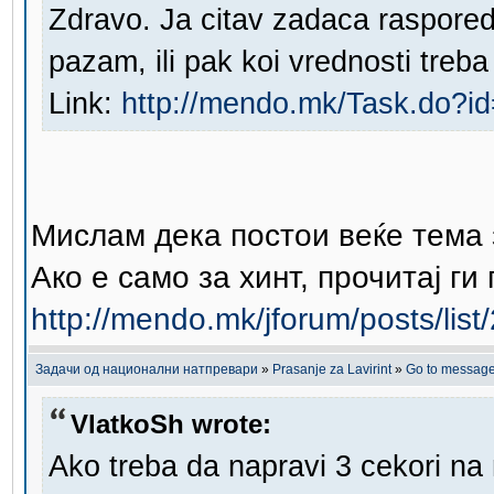
Zdravo. Ja citav zadaca raspored.
pazam, ili pak koi vrednosti treb
Link:
http://mendo.mk/Task.do?i
Мислам дека постои веќе тема 
Ако е само за хинт, прочитај г
http://mendo.mk/jforum/posts/lis
Задачи од национални натпревари
»
Prasanje za Lavirint
»
Go to messag
VlatkoSh wrote:
Ako treba da napravi 3 cekori na 