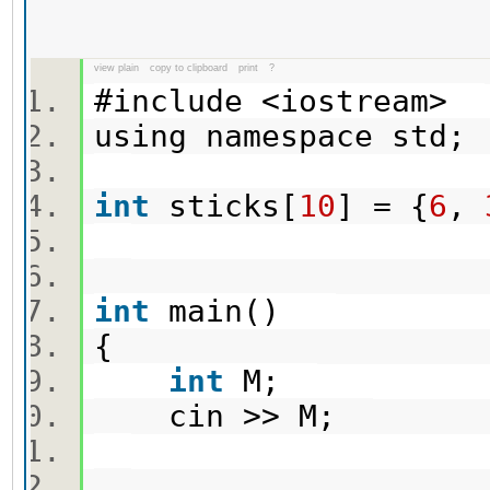
view plain
copy to clipboard
print
?
#include <iostream>
using namespace std
int
sticks[
10
] = {
6
,
int
main()
{
int
M;
cin >> M;