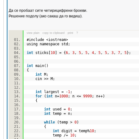
Да се пробаат сите четирицифрени броеви.
Решение подолу (ако сакаш да го видиш).
view plain
copy to clipboard
print
?
#include <iostream>
using namespace std;
int
sticks[
10
] = {
6
,
3
,
5
,
5
,
4
,
5
,
5
,
3
,
7
,
5
};
int
main()
{
int
M;
cin >> M;
int
largest = -
1
;
for
(
int
n=
1000
; n <=
9999
; n++)
{
int
used =
0
;
int
temp = n;
while
(temp >
0
)
{
int
digit = temp%
10
;
temp /=
10
;