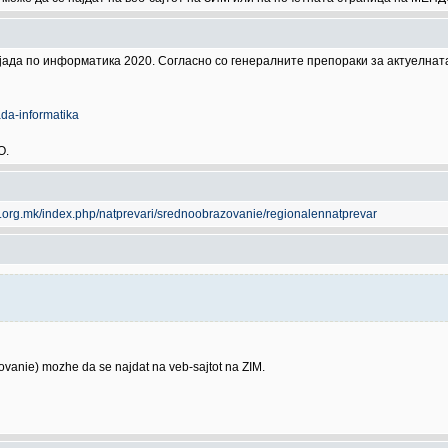
ијада по информатика 2020. Согласно со генералните препораки за актуелнат
da-informatika
О.
cs.org.mk/index.php/natprevari/srednoobrazovanie/regionalennatprevar
azovanie) mozhe da se najdat na veb-sajtot na ZIM.