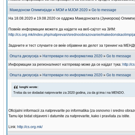
Македонски Олимпијади
»
МОИ и МЈОИ 2020
»
Go to message
На 18.08.2020 и 19.08.2020 се оддржа Македонската (Јуниорска) Олимп
Повеќе информации можете да најдете на веб-сајтот на ЗИМ:
http://cs.org.mk/index.php/natprevari/srednoobrazovanie/makedonskaolimpija
Задачите и тест случаите се веќе објавени во делот за тренинг на МЕНД
Општа дискусија
»
Натпревари по информатика 2020
»
Go to message
Информации за регионалниот натпревар може да се најдат тука:
http://
Општа дискусија
»
Натпревари по информатика 2020
»
Go to message
longhi wrote:
Treba da se dodadat natprevarite za 2020 godina, za da gi ima i na MENDO.
Oficijalni informacii za natprevarite po informatika (za osnovno i sredno obr
Tamu kje bidat objaveni i datumite za natprevarite, kako i pravilata za istite.
Link:
http://cs.org.mk/