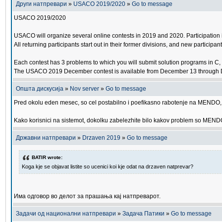
Други натпревари
»
USACO 2019/2020
»
Go to message
USACO 2019/2020
USACO will organize several online contests in 2019 and 2020. Participation is 
All returning participants start out in their former divisions, and new participan
Each contest has 3 problems to which you will submit solution programs in C,
The USACO 2019 December contest is available from December 13 through Dec
Општа дискусија
»
Nov server
»
Go to message
Pred okolu eden mesec, so cel postabilno i poefikasno rabotenje na MENDO, s
Kako korisnici na sistemot, dokolku zabelezhite bilo kakov problem so MENDO, 
Државни натпревари
»
Drzaven 2019
»
Go to message
BATIR wrote:
Koga kje se objavat listite so ucenici koi kje odat na drzaven natprevar?
Има одговор во делот за прашања кај натпреварот.
Задачи од национални натпревари
»
Задача Патики
»
Go to message