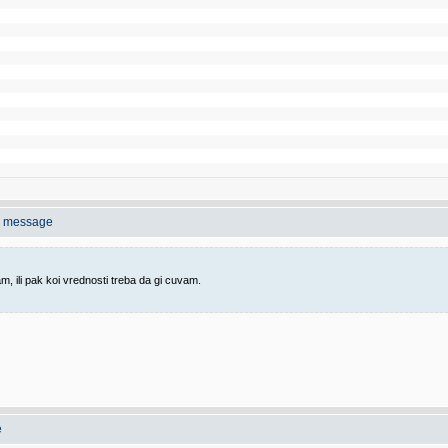
o message
, ili pak koi vrednosti treba da gi cuvam.
e