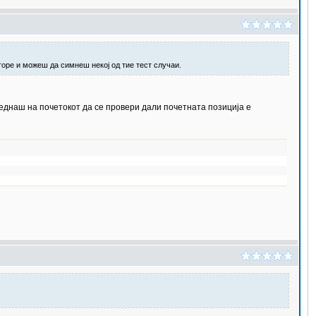
горе и можеш да симнеш некој од тие тест случаи.
веднаш на почетокот да се провери дали почетната позиција е