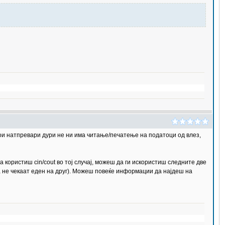
ои натпревари дури не ни има читање/печатење на податоци од влез,
 користиш cin/cout во тој случај, можеш да ги искористиш следните две
 да не чекаат еден на друг). Можеш повеќе информации да најдеш на