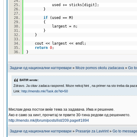
used += sticks[digit];
}
if
(used == M)
{
largest = n;
}
}
cout << largest << endl;
return
0
;
}
Задачи од национални натпревари
»
Moze pomos okolu zadacava
»
Go t
BATIR wrote:
Zdravo. Ja citav zadaca raspored. Moze nekoj hint , na primer na sto treba da pazam
Link:
http://mendo.mk/Task.do?id=50
Мислам дека постои веќе тема за задавача. Има и решение.
Ако е само за хинт, прочитај ги првите 30-тина редови од решението.
http://mendo.mk/jforum/posts/list/209.page#1894
Задачи од национални натпревари
»
Prasanje za Lavirint
»
Go to messag