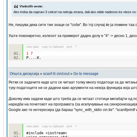
VlatkoSh wrote:
Ako treba da napravi 3 cekori na nekoja strana, dali ako otide nadesno ke vleze vo 
Не, пишува дека сите тие знаци се "соби". Во тој случај ќе ја помине таа
Уште поконкретно, излезот за примерот даден долу е "4" -> десно 1, десно
view plain
copy to clipboard
print
?
1
7
P....K.
Општа дискусија
»
scanf ili cin/cout
»
Go to message
Ретки се задачите каде што се читаат толку многу податоци за да чита
туку податоците ни се дадени како аргументи на некоја функција која ш
Доколку има задачи каде што треба да се читаат стотици мегабајти од по
наредби на почетокот на програмата (за исклучување на синхронизација би
Google ако те интересира (да бараш "sync_with_stdio cin.tie". "scanf/printf v
view plain
copy to clipboard
print
?
#include <iostream>