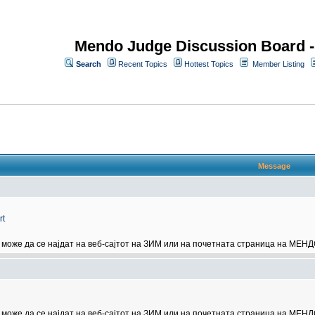
Mendo Judge Discussion Board 
Search
Recent Topics
Hottest Topics
Member Listing
Message
rt
може да се најдат на веб-сајтот на ЗИМ или на почетната страница на МЕНД
може да се најдат на веб-сајтот на ЗИМ или на почетната страница на МЕНД