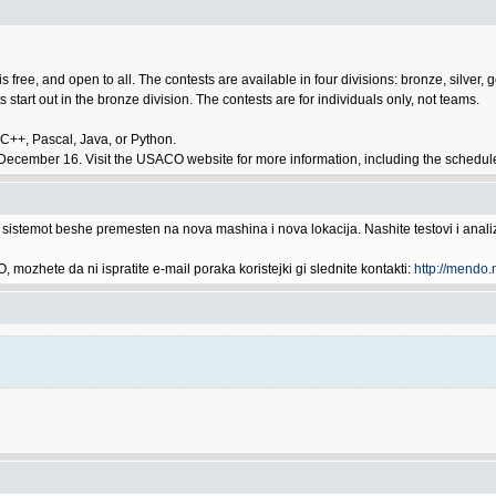
free, and open to all. The contests are available in four divisions: bronze, silver, 
ts start out in the bronze division. The contests are for individuals only, not teams.
 C++, Pascal, Java, or Python.
ember 16. Visit the USACO website for more information, including the schedule 
istemot beshe premesten na nova mashina i nova lokacija. Nashite testovi i analizi
mozhete da ni ispratite e-mail poraka koristejki gi slednite kontakti:
http://mendo