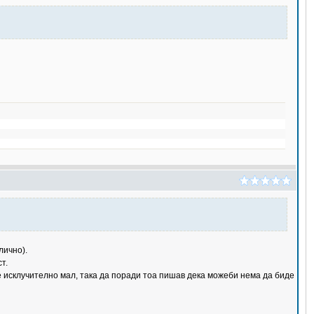
лично).
т.
 е исклучително мал, така да поради тоа пишав дека можеби нема да биде