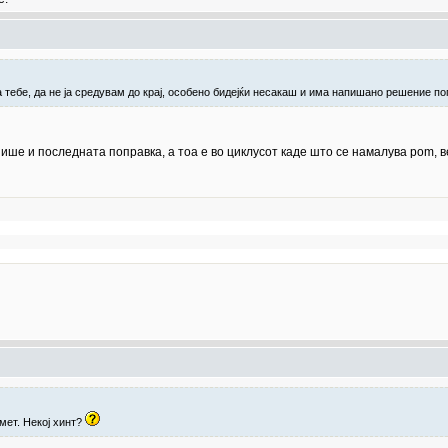
 тебе, да не ја средувам до крај, особено бидејќи несакаш и има напишано решение по
ише и последната поправка, а тоа е во циклусот каде што се намалува pom, 
мет. Некој хинт?