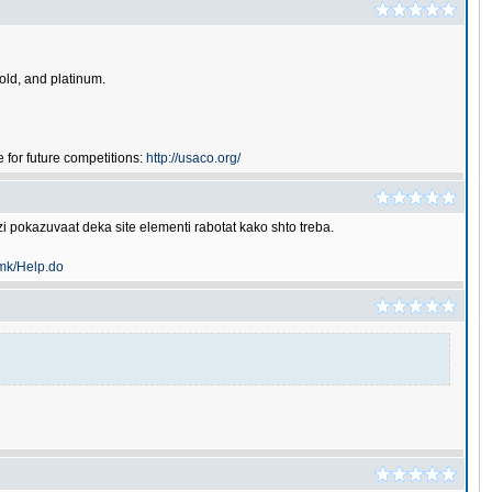
gold, and platinum.
for future competitions:
http://usaco.org/
 pokazuvaat deka site elementi rabotat kako shto treba.
.mk/Help.do