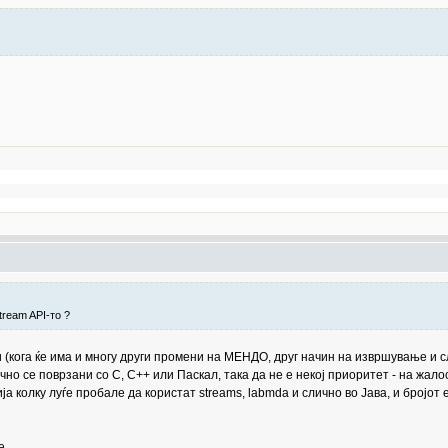
tream API-то ?
и (кога ќе има и многу други промени на МЕНДО, друг начин на извршување и с
но се поврзани со C, C++ или Паскал, така да не е некој приоритет - на жалос
а колку луѓе пробале да користат streams, labmda и слично во Јава, и бројот
e.