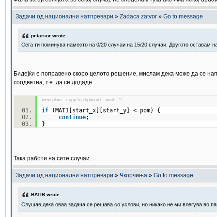
Задачи од национални натпревари
»
Zadaca zatvor
»
Go to message
petarsor wrote:
Сега ти поминува наместо на 0/20 случаи на 15/20 случаи. Другото оставам на
Бидејќи е поправено скоро целото решение, мислам дека може да се нап
соодветна, т.е. да се додаде
view plain
copy to clipboard
print
?
if
(MAT1[start_x][start_y] < pom) {
continue
;
}
Така работи на сите случаи.
Задачи од национални натпревари
»
Чкорчиња
»
Go to message
BATIR wrote:
Слушав дека оваа задача се решава со услови, но никако не ми влегува во па