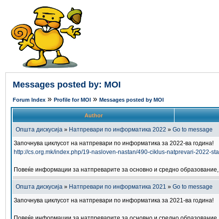
Messages posted by: MOI
»
»
Forum Index
Profile for MOI
Messages posted by MOI
Author
Општа дискусија
»
Натпревари по информатика 2022
»
Go to message
Започнува циклусот на натпревари по информатика за 2022-ва година!
http://cs.org.mk/index.php/19-nasloven-nastan/490-ciklus-natprevari-2022-sta
Повеќе информации за натпреварите за основно и средно образование, 
Општа дискусија
»
Натпревари по информатика 2021
»
Go to message
Започнува циклусот на натпревари по информатика за 2021-ва година!
Повеќе информации за натпреварите за основно и средно образование, 