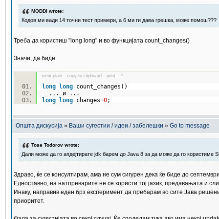
MODDI wrote:
Кодов ми вади 14 точни тест примери, а 6 ми ги дава грешка, може помош???
Треба да користиш "long long" и во функцијата count_changes()
Значи, да биде
view plain
copy to clipboard
print
?
long
long
count_changes()
... и ...
long
long
changes=
0
;
Општа дискусија
»
Ваши сугестии / идеи / забелешки
»
Go to message
Tose Todorov wrote:
Дали може да го апдејтирате jdk барем до Java 8 за да може да го користиме S
Здраво, ќе се консултирам, ама не сум сигурен дека ќе биде до септемвр
Едноставно, на натпреварите не се користи тој јазик, предавањата и слич
Инаку, направив еден брз експеримент да пребарам во сите Јава решениј
приоритет.
Фала за сугестијата во секој случај. Ќе споделам тука ако има некој updat