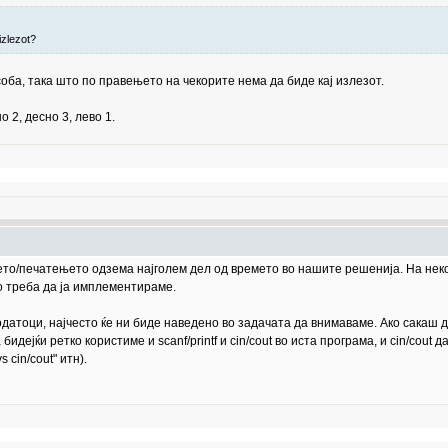
izlezot?
 соба, така што по правењето на чекорите нема да биде кај излезот.
 2, десно 3, лево 1.
њето/печатењето одзема најголем дел од времето во нашите решенија. На нек
то треба да ја имплементираме.
датоци, најчесто ќе ни биде наведено во задачата да внимаваме. Ако сакаш да
дејќи ретко користиме и scanf/printf и cin/cout во иста програма, и cin/cout
s cin/cout" итн).