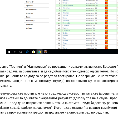
овите "Тренинг" и "Натпревари" се предвидени за вакви активности. Во делот 
рати задача за оценување, и да се добие повратен одговор од системот. По 
ача, решението се додава во редот за тестирање. По завршување на тестира
оматизирано, и трае само неколку секунди), на корисникот му се презентира
грамата.
речеме дека сте прочитале некоја задача од системот, истата сте ја решиле, 
иот систем и го добивате очекуваниот резултат (доколку тоа не е случај, прво
ално – пред да го испратите решението на системот – бидејќи доколку решени
ојатно дека ќе работи на системот). Исто така, локално (на вашиот компјутер
тки за пронаоѓање на грешки, извршување на операции ред по ред, итн.