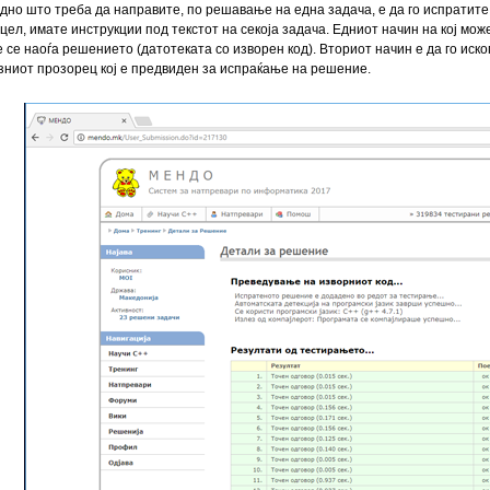
дно што треба да направите, по решавање на една задача, е да го испратит
 цел, имате инструкции под текстот на секоја задача. Едниот начин на кој мо
е се наоѓа решението (датотеката со изворен код). Вториот начин е да го иско
зниот прозорец кој е предвиден за испраќање на решение.