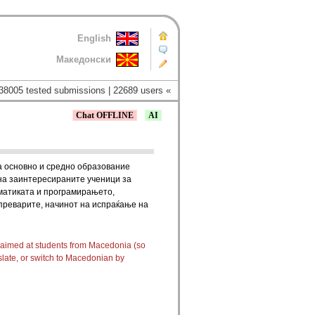
English
Македонски
38005 tested submissions | 22689 users «
Chat OFFLINE
AI
а основно и средно образование
на заинтересираните ученици за
рматиката и програмирањето,
преварите, начинот на испраќање на
 aimed at students from Macedonia (so
slate, or switch to Macedonian by