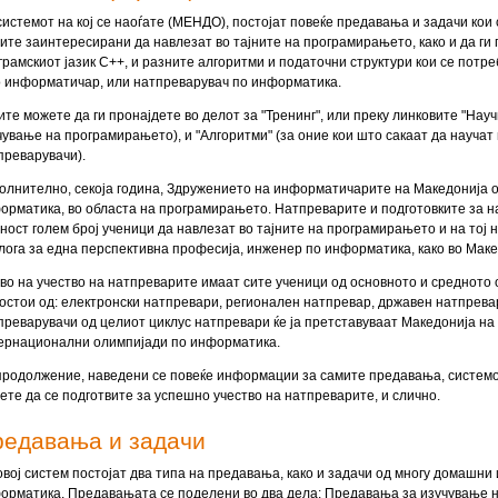
системот на кој се наоѓате (МЕНДО), постојат повеќе предавања и задачи кои
сите заинтересирани да навлезат во тајните на програмирањето, како и да г
грамскиот јазик C++, и разните алгоритми и податочни структури кои се пот
о информатичар, или натпреварувач по информатика.
ите можете да ги пронајдете во делот за "Тренинг", или преку линковите "Науч
чување на програмирањето), и "Алгоритми" (за оние кои што сакаат да научат 
преварувачи).
олнително, секоја година, Здружението на информатичарите на Македонија о
орматика, во областа на програмирањето. Натпреварите и подготовките за 
ност голем број ученици да навлезат во тајните на програмирањето и на тој 
лога за една перспективна професија, инженер по информатика, како во Макед
во на учество на натпреварите имаат сите ученици од основното и средното
состои од: електронски натпревари, регионален натпревар, државен натпрева
преварувачи од целиот циклус натпревари ќе ја претставуваат Македонија на
ернационални олимпијади по информатика.
продолжение, наведени се повеќе информации за самите предавања, системот
ете да се подготвите за успешно учество на натпреварите, и слично.
редавања и задачи
овој систем постојат два типа на предавања, како и задачи од многу домашни
орматика. Предавањата се поделени во два дела: Предавања за изучување на