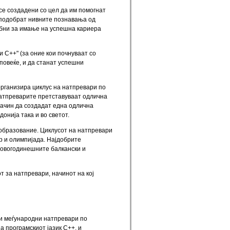
 се создадени со цел да им помогнат
и подобрат нивните познавања од
ребни за имање на успешна кариера
и C++" (за оние кои почнуваат со
повеќе, и да станат успешни
рганизира циклус на натпревари по
натпреварите претставуваат одлична
начин да создадат една одлична
онија така и во светот.
 образование. Циклусот на натпревари
р и олимпијада. Најдобрите
 овогодинешните балкански и
 за натпревари, начинот на кој
 и меѓународни натпревари по
 програмскиот јазик C++, и