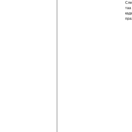
Сле
таа
кад
пра