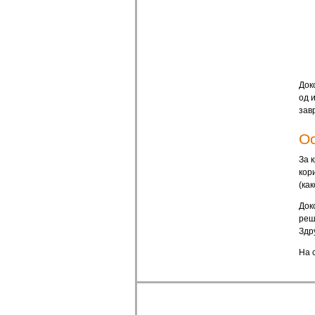
Док
од 
зав
О
За 
кор
(ка
Док
реш
Здр
На 