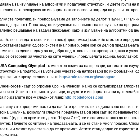
давања за изучување на алгоритми и податочни структури. И двете групи на
анешен натпреварувач по информатика со освоени награди на разни натпрев
олку сте почетник, ви препорачуваме да започнете од делот "Научи C++" (линк
ана од екранот). Понатаму, по изучување на начинот на пишување на програм
алелно решавање на задачи (вежбање), како и изучување на алгоритми од дел
ога ќе ги совладате основите на некој програмски јазик, и ќе стекнете опред
дноставни задачи од овој систем (на пример, оние кои се дел од предавањата
темите наведени подолу за подобра подготовка за натпреварите, како и учест
ем, се отворени за учество на сите ученици, преку целата година, бесплатно):
USA Computing Olympiad
- комплетен водич за натпревари, со тематско изуч
структури на податоци за успешно учество на натпревари по информатика, од
пристапите преку следниот линк:
http://train.usaco.org/usacogate
CodeForces
- сајт со огромен број на членови, на кој се организираат алгори
месечно. Истиот го користат ученици, студенти и информатичари од голем број
да пристапите преку следниот линк:
http://codeforces.com
да пишувате програми, како и да наоѓате грешки во нив, единствено нешто што
војна Околина. Доколку ги следите предавањата од овој сајт, во предавањет
грама" (едно од првите во делот "Научи C++"), ви е споменато како да ги пос
пјутер. Почнете со читање на предавањата, и се ќе стане многу појасно. Спо
платни и можат едноставно да се преземат. Истите стандардно се користат и
орматика.