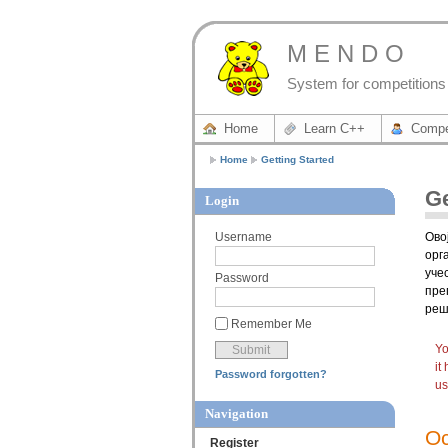
M E N D O
System for competitions 
Home
Learn C++
Compe
Home
Getting Started
Ge
Login
Ово
Username
орг
уче
Password
пре
реш
Remember Me
Yo
it
Password forgotten?
us
Navigation
О
Register