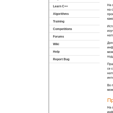
На 
Learn C++
на 
Algorithms
про
как
Training
Ист
Competitions
изу
нат
Forums
Доп
Wiki
инф
Help
мож
под
Report Bug
Пра
се 
нат
инт
Во 
мож
П
На 
инф