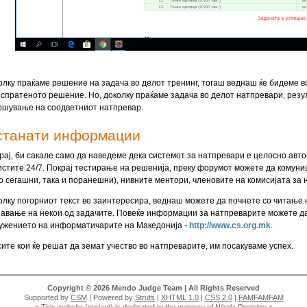
олку праќаме решение на задача во делот тренинг, тогаш веднаш ќе бидеме в
испратеното решение. Но, доколку праќаме задача во делот натпревари, резу
ршување на соодветниот натпревар.
станати информации
крај, би сакале само да наведеме дека системот за натпревари е целосно авт
истите 24/7. Покрај тестирање на решенија, преку форумот можете да комун
ко сегашни, така и поранешни), нивните ментори, членовите на комисијата за 
олку погорниот текст ве заинтересира, веднаш можете да почнете со читање н
авање на некои од задачите. Повеќе информации за натпреварите можете да 
ужението на информатичарите на Македонија -
http://www.cs.org.mk
.
сите кои ќе решат да земат учество во натпреварите, им посакуваме успех.
Copyright © 2026 Mendo Judge Team | All Rights Reserved
Supported by
CSM
| Powered by
Struts
|
XHTML 1.0
|
CSS 2.0
|
FAMFAMFAM