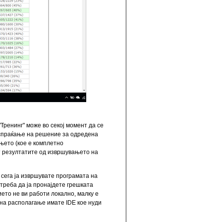
"Тренинг" може во секој момент да се
испраќање на решение за одредена
њето (кое е комплетно
ат резултатите од извршувањето на
и сега ја извршувате програмата на
 треба да ја пронајдете грешката
ето не ви работи локално, малку е
) на располагање имате IDE кое нуди