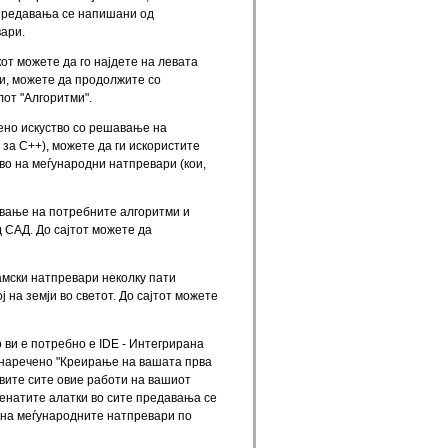
 предавања се напишани од
ари.
от можете да го најдете на левата
и, можете да продолжите со
от "Алгоритми".
елено искуство со решавање на
 за C++), можете да ги искористите
во на меѓународни натпревари (кои,
ување на потребните алгоритми и
 САД. До сајтот можете да
тамски натпревари неколку пати
 на земји во светот. До сајтот можете
 ви е потребно е IDE - Интегрирана
о наречено "Креирање на вашата прва
тавите сите овие работи на вашиот
менатите алатки во сите предавања се
 на меѓународните натпревари по