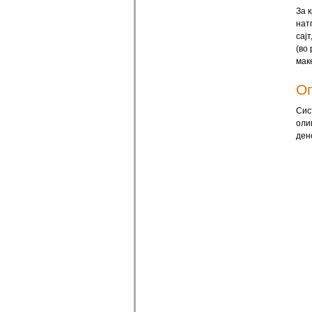
За к
нат
сај
(во
мак
Оп
Сис
оли
ден