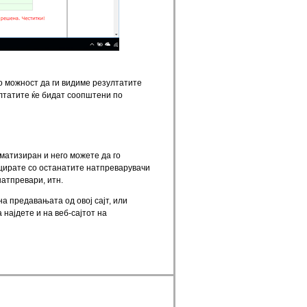
о можност да ги видиме резултатите
лтатите ќе бидат соопштени по
оматизиран и него можете да го
ицирате со останатите натпреварувачи
натпревари, итн.
а предавањата од овој сајт, или
најдете и на веб-сајтот на