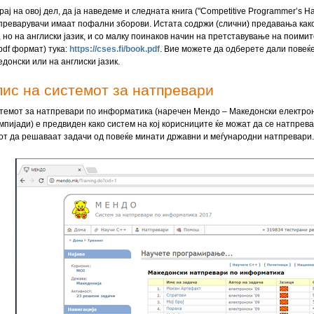
рај на овој дел, да ја наведеме и следната книга ("Competitive Programmer’s Ha
преварувачи имаат пофални зборови. Истата содржи (слични) предавања како 
т, но на англиски јазик, и со малку поинаков начин на претставување на поими
 pdf формат) тука:
https://cses.fi/book.pdf
. Вие можете да одберете дали повеќ
едонски или на англиски јазик.
ис на системот за натпревари
темот за натпревари по информатика (наречен Мендо – Македонски електро
мпијади) е предвиден како систем на кој корисниците ќе можат да се натпревар
от да решаваат задачи од повеќе минати државни и меѓународни натпревари.