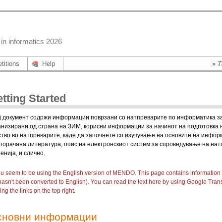
in informatics 2026
titions
Help
» 7
tting Started
ј документ содржи информации поврзани со натпреварите по информатика з
анизирани од страна на ЗИМ, корисни информации за начинот на подготовка 
ство во натпреварите, каде да започнете со изучување на основите на инфо
порачана литература, опис на електронскиот систем за спроведување на нат
енија, и слично.
u seem to be using the English version of MENDO. This page contains information
 hasn't been converted to English). You can read the text here by using Google Tran
ing the links on the top right.
сновни информации