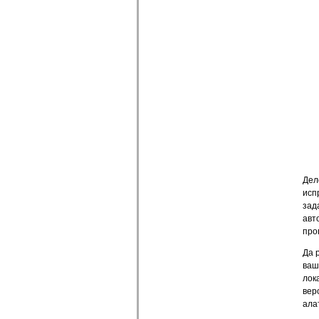
Дел
исп
зад
авт
про
Да 
ваш
лок
вер
ала