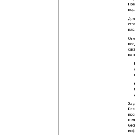
Пре
пор
Док
стр
пар
Отк
пое
сис
пат
За 
Раз
про
ком
бес
инф