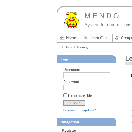
M E N D O
System for competitions 
Home
Learn C++
Compe
Home
Training
Le
Login
Username
Password
Remember Me
Password forgotten?
Navigation
Register