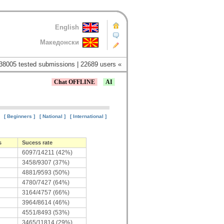
English
Македонски
38005 tested submissions | 22689 users «
Chat OFFLINE
AI
[ Beginners ]
[ National ]
[ International ]
s
Sucess rate
6097/14211 (42%)
3458/9307 (37%)
4881/9593 (50%)
4780/7427 (64%)
3164/4757 (66%)
3964/8614 (46%)
4551/8493 (53%)
3465/11814 (29%)