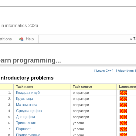
in informatics 2026
titions
Help
» 7
arn programming...
[ Learn C++ ]
[ Algorithms ]
Introductory problems
Task name
Task source
Language
Квадрат и куб
1.
оператори
Кружница
2.
оператори
Математика
3.
оператори
Средна цифра
4.
оператори
Две цифри
5.
оператори
Триаголник
6.
услови
Парност
7.
услови
Подредување
8.
услови