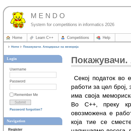
M E N D O
System for competitions in informatics 2026
Home
Learn C++
Competitions
Help
Home
Покажувачи. Алоцирање на меморија
Покажувачи.
Login
Username
Секој податок во 
Password
работи за цел број,
има своја мемориск
Remember Me
Во C++, преку кр
Password forgotten?
овозможена е работ
која тие се смест
Navigation
напишавме досега, в
Register