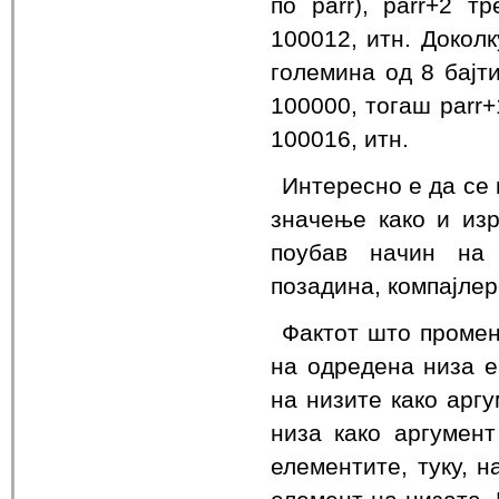
по parr), parr+2 т
100012, итн. Докол
големина од 8 бајт
100000, тогаш parr+
100016, итн.
Интересно е да се 
значење како и изра
поубав начин на 
позадина, компајлер
Фактот што промен
на одредена низа е
на низите како аргу
низа како аргумен
елементите, туку, н