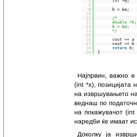
7
int
*b;   
8
9
b = &a;   
10
11
/*
12
double *k;
13
k = &a;   
14
*/
15
16
cout << a 
17
cout << b 
18
return
0;
19
}
Најпрвин, важно е
(int *x), позицијата
на извршувањето на 
веднаш по податочни
на покажувачот (int
наредби ќе имаат ис
Доколку ја изврш