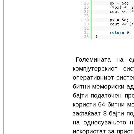
25
px = &c;
26
(*px) += 2
27
cout << (*
28
29
px = &d;
30
cout << (*
31
32
return
0;
33
}
Големината на е
компјутерскиот с
оперативниот систем
битни мемориски адр
бајти податочен про
користи 64-битни ме
зафаќаат 8 бајти по
на однесувањето н
искористат за прист