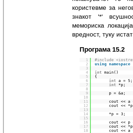
користевме за него
знакот '*' всушн
мемориска локациј
вредност, туку иста
Програма 15.2
1
#include <iostre
2
using
namespace
3
4
int
main()
5
{
6
int
a = 5;
7
int
*p;   
8
9
p = &a;   
10
11
cout << a 
12
cout << *p
13
14
*p = 3;   
15
16
cout << p 
17
cout << *p
18
cout << a 