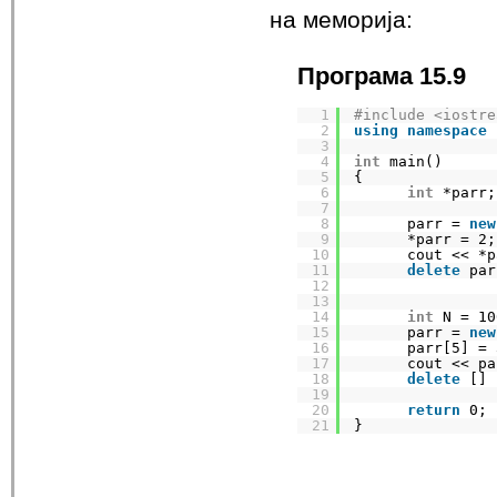
на меморија:
Програма 15.9
1
#include <iostre
2
using
namespace
3
4
int
main()
5
{
6
int
*parr;
7
8
parr = 
new
9
*parr = 2;
10
cout << *p
11
delete
par
12
13
14
int
N = 10
15
parr = 
new
16
parr[5] = 
17
cout << pa
18
delete
[] 
19
20
return
0;
21
}