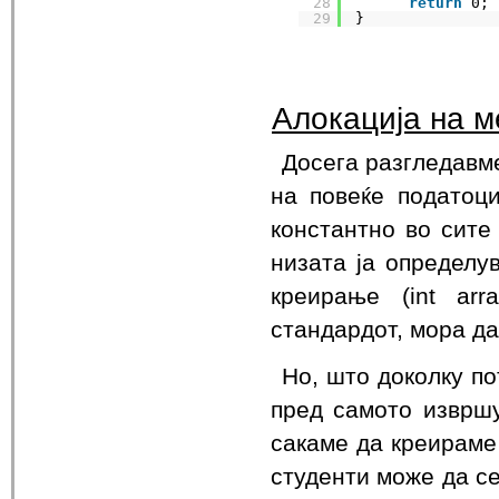
28
return
0;
29
}
Алокација на м
Досега разгледавме
на повеќе податоц
константно во сите
низата ја определу
креирање (int arr
стандардот, мора да
Но, што доколку п
пред самото изврш
сакаме да креираме 
студенти може да с