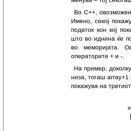
Во C++, овозможена
Имено, секој покаж
податок кон кој по
што во иднина ќе п
во меморијата. О
операторите + и -.
На пример, доколку
низа, тогаш array+1
покажува на третиот