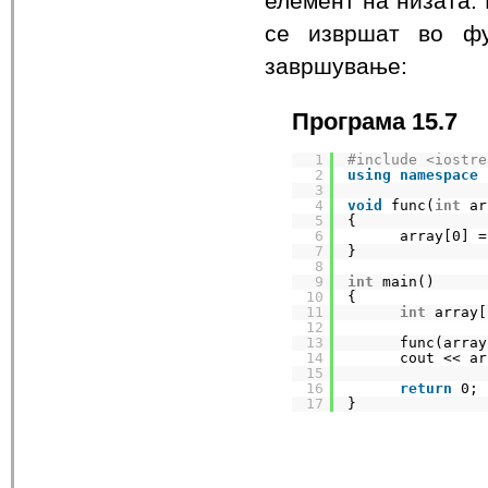
елемент на низата. 
се извршат во фу
завршување:
Програма 15.7
1
#include <iostre
2
using
namespace
3
4
void
func(
int
ar
5
{
6
array[0] =
7
}
8
9
int
main()
10
{
11
int
array[
12
13
func(array
14
cout << ar
15
16
return
0;
17
}