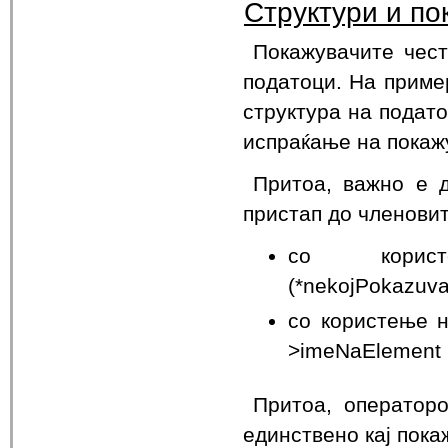
Структури и по
Покажувачите чест
податоци. На приме
структура на подато
испраќање на покаж
Притоа, важно е 
пристап до членовит
со корис
(*nekojPokazuv
со користење на
>imeNaElement
Притоа, операторо
единствено кај пока