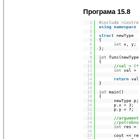
Програма 15.8
1
#include <iostre
2
using
namespace
3
4
struct
newType
5
{
6
int
x, y;
7
};
8
9
int
func(newType
10
{
11
//val = (*
12
int
val = 
13
14
return
val
15
}
16
17
int
main()
18
{
19
newType p;
20
p.x = 3;
21
p.y = 7;
22
23
//argument
24
//potrebno
25
int
res = 
26
27
cout << re