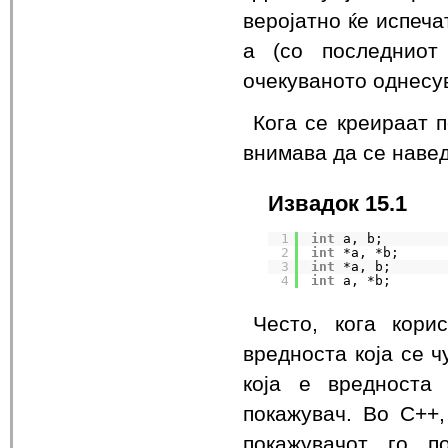
веројатно ќе испеча
a (со последниот
очекуваното однесу
Кога се креираат п
внимава да се наведе
Извадок 15.1
1
int
a, b;        
2
int
*a, *b;      
3
int
*a, b;       
4
int
a, *b;       
Често, кога кори
вредноста која се ч
која е вредноста
покажувач. Во C++
покажувачот го п