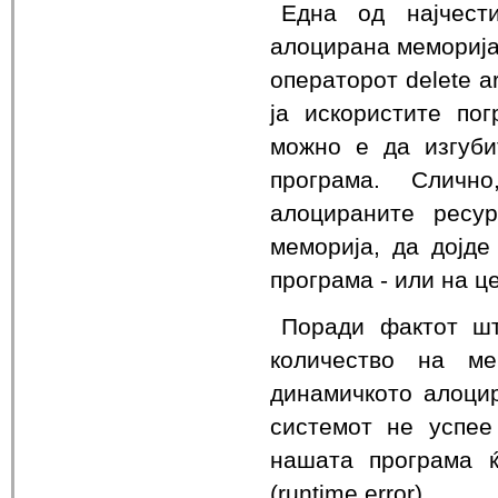
Една од најчест
алоцирана меморија
операторот delete ar
ја искористите по
можно е да изгуби
програма. Сличн
алоцираните ресу
меморија, да дојд
програма - или на ц
Поради фактот шт
количество на м
динамичкото алоцир
системот не успее
нашата програма 
(runtime error).