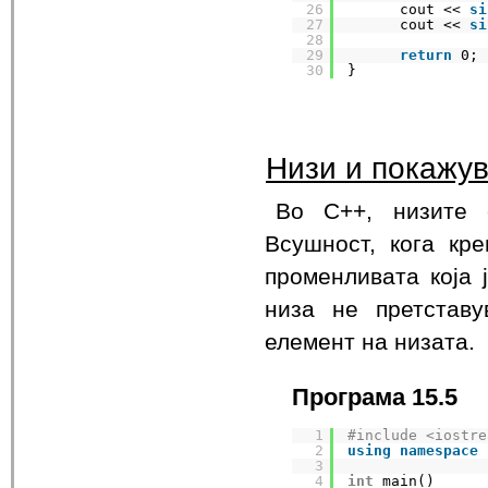
26
cout << 
si
27
cout << 
si
28
29
return
0;
30
}
Низи и покажу
Во C++, низите 
Всушност, кога кр
променливата која 
низа не претстав
елемент на низата.
Програма 15.5
1
#include <iostre
2
using
namespace
3
4
int
main()