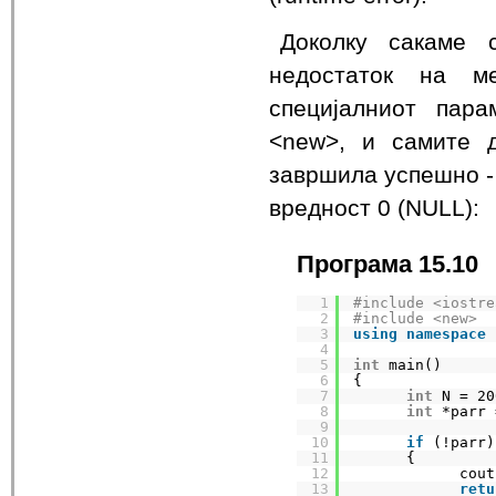
Доколку сакаме 
недостаток на м
специјалниот пара
<new>, и самите 
завршила успешно - 
вредност 0 (NULL):
Програма 15.10
1
#include <iostre
2
#include <new>
3
using
namespace
4
5
int
main()
6
{
7
int
N = 20
8
int
*parr 
9
10
if
(!parr)
11
{
12
cout
13
retu