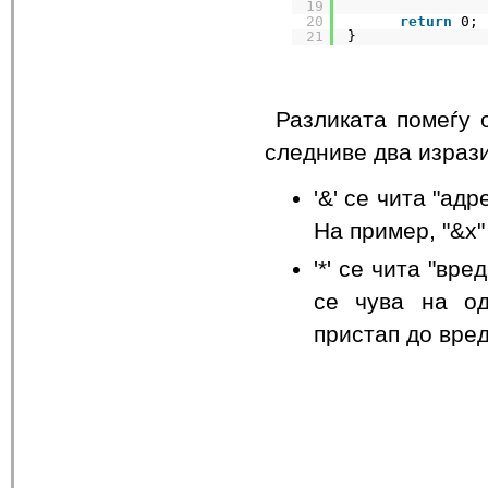
19
20
return
0;
21
}
Разликата помеѓу о
следниве два изрази
'&' се чита "ад
На пример, "&x"
'*' се чита "вр
се чува на од
пристап до вре