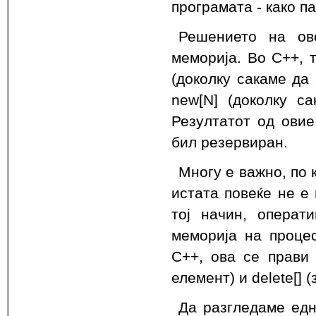
програмата - како п
Решението на ов
меморија. Во C++, 
(доколку сакаме да
new[N] (доколку с
Резултатот од овие
бил резервиран.
Многу е важно, по 
истата повеќе не е
тој начин, операт
меморија на проце
C++, ова се прави 
елемент) и delete[] 
Да разгледаме едн