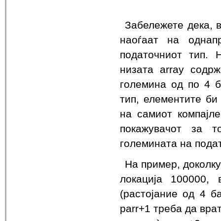
Забележете дека, 
наоѓаат на однап
податочниот тип. 
низата array содрж
големина од по 4 б
тип, елементите би
на самиот компајле
покажувачот за т
големината на подат
На пример, доколку
локација 100000,
(растојание од 4 ба
parr+1 треба да вра