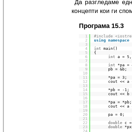
Да разгледаме едн
концепти кои ги спо
Програма 15.3
1
#include <iostre
2
using
namespace
3
4
int
main()
5
{
6
int
a = 5,
7
8
int
*pa = 
9
pb = &b;  
10
11
*pa = 3;
12
cout << a 
13
14
*pb = -1;
15
cout << b 
16
17
*pa = *pb;
18
cout << a 
19
20
pa = 0;
21
22
double
c =
23
double
*px
24