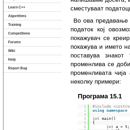
сместуваат податоц
Learn C++
Algorithms
Во ова предавање 
Training
податок кој овозм
Competitions
покажувач се креир
Forums
покажува и името на
Wiki
поставува знакот 
Help
променлива се доби
Report Bug
променливата чија 
неколку примери:
Програма 15.1
1
#include <iostre
2
using
namespace
3
4
int
main()
5
{
6
int
a = 5;