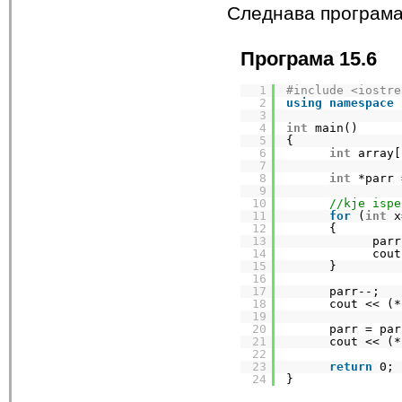
Следнава програма 
Програма 15.6
1
#include <iostre
2
using
namespace
3
4
int
main()
5
{
6
int
array[
7
8
int
*parr 
9
10
//kje ispe
11
for
(
int
x
12
{
13
parr
14
cout
15
}
16
17
parr--;   
18
cout << (*
19
20
parr = par
21
cout << (*
22
23
return
0;
24
}