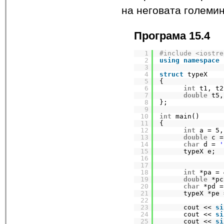
на неговата големин
Програма 15.4
1
#include <iostre
2
using
namespace
3
4
struct
typeX
5
{
6
int
t1, t2
7
double
t5,
8
};
9
10
int
main()
11
{
12
int
a = 5,
13
double
c =
14
char
d = 
'
15
typeX e;
16
17
18
int
*pa = 
19
double
*pc
20
char
*pd =
21
typeX *pe 
22
23
cout << 
si
24
cout << 
si
25
cout << 
si