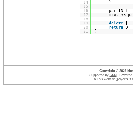
14
}
15
16
parr[N-1] 
17
cout << pa
18
19
delete
[] 
20
return
0;
21
}
Copyright © 2026 Men
Supported by
CSM
| Powered
» This website (project) is