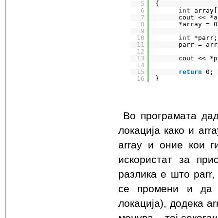
5
{
6
int
array[
7
cout << *a
8
*array = 0
9
10
int
*parr;
11
parr = arr
12
13
cout << *p
14
15
return
0;
16
}
Во програмата дад
локација како и arr
array и оние кои г
искористат за при
разлика е што parr
се промени и да 
локација), додека a
менува – тој секога