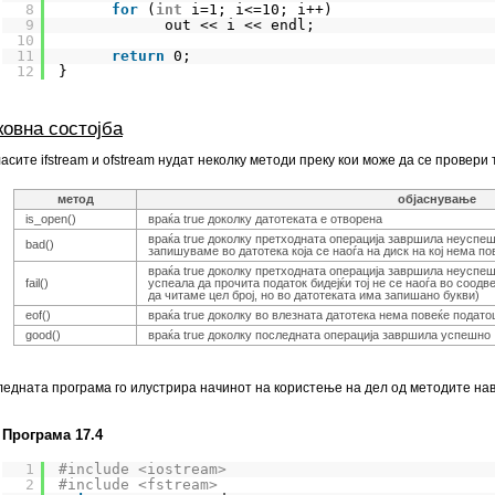
8
for
(
int
i=1; i<=10; i++)
9
out << i << endl;
10
11
return
0;
12
}
ковна состојба
асите ifstream и ofstream нудат неколку методи преку кои може да се провери
метод
објаснување
is_open()
враќа true доколку датотеката е отворена
враќа true доколку претходната операција завршила неуспеш
bad()
запишуваме во датотека која се наоѓа на диск на кој нема по
враќа true доколку претходната операција завршила неуспешн
fail()
успеала да прочита податок бидејќи тој не се наоѓа во соод
да читаме цел број, но во датотеката има запишано букви)
eof()
враќа true доколку во влезната датотека нема повеќе подато
good()
враќа true доколку последната операција завршила успешно
едната програма го илустрира начинот на користење на дел од методите на
Програма 17.4
1
#include <iostream>
2
#include <fstream>