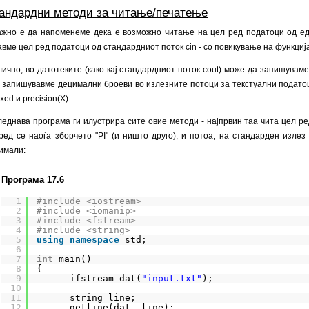
андардни методи за читање/печатење
жно е да напоменеме дека е возможно читање на цел ред податоци од едн
авме цел ред податоци од стандардниот поток cin - со повикување на функцијата
ично, во датотеките (како кај стандардниот поток cout) може да запишувам
 запишувавме децимални броеви во излезните потоци за текстуални податоци
ixed и precision(X).
еднава програма ги илустрира сите овие методи - најпрвин таа чита цел р
 ред се наоѓа зборчето "PI" (и ништо друго), и потоа, на стандарден излез 
имали:
Програма 17.6
1
#include <iostream>
2
#include <iomanip>
3
#include <fstream>
4
#include <string>
5
using
namespace
std;
6
7
int
main()
8
{
9
ifstream dat(
"input.txt"
);
10
11
string line;
12
getline(dat, line);