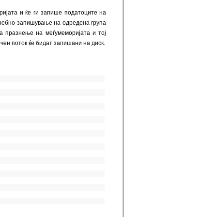
ријата и ќе ги запише податоците на
потребно запишување на одредена група
за празнење на меѓумеморијата и тој
чен поток ќе бидат запишани на диск.