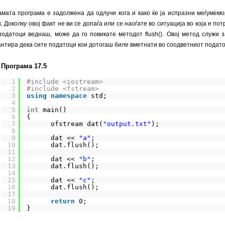
мата програма е задолжена да одлучи кога и како ќе ја испразни меѓумемо
к. Доколку овој факт не ви се допаѓа или се наоѓате во ситуација во која е 
податоци веднаш, може да го повикате методот flush(). Овој метод служи 
антира дека сите податоци кои дотогаш биле вметнати во соодветниот подато
Програма 17.5
1
#include <iostream>
2
#include <fstream>
3
using
namespace
std;
4
5
int
main()
6
{
7
ofstream dat(
"output.txt"
);
8
9
dat << 
"a"
;
10
dat.flush();
11
12
dat << 
"b"
;
13
dat.flush();
14
15
dat << 
"c"
;
16
dat.flush();
17
18
return
0;
19
}