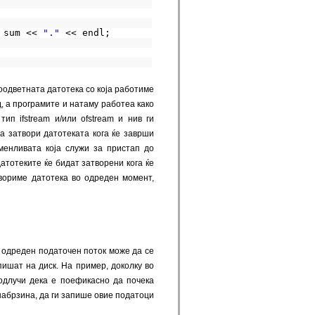
 sum << 
"."
<< endl;
соодветната датотека со која работиме
д, a програмите и натаму работеа како
п ifstream и/или ofstream и нив ги
а затвори датотеката кога ќе заврши
оменливата која служи за пристап до
атотеките ќе бидат затворени кога ќе
вориме датотека во одреден момент,
 одреден податочен поток може да се
пишат на диск. На пример, доколку во
одлучи дека е поефикасно да почека
 набрзина, да ги запише овие податоци