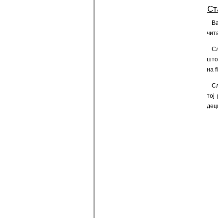
Ст
Ва
чит
Сл
што
на f
Сл
тој
дец