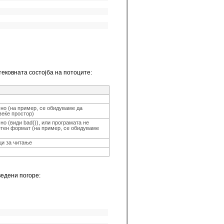
 тековната состојба на потоците:
но (на пример, се обидуваме да
веќе простор)
о (види bad()), или програмата не
ветен формат (на пример, се обидуваме
ци за читање
ведени погоре: