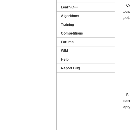
Сл
Learn C++
дек
Algorithms
деф
Training
Competitions
Forums
Wiki
Help
Report Bug
В
нав
арг