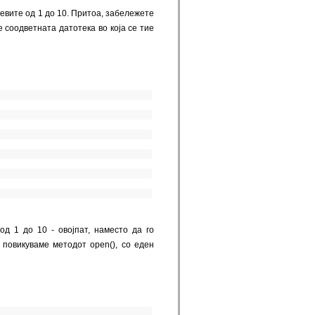
оевите од 1 до 10. Притоа, забележете
е соодветната датотека во која се тие
д 1 до 10 - овојпат, наместо да го
повикуваме методот open(), со еден