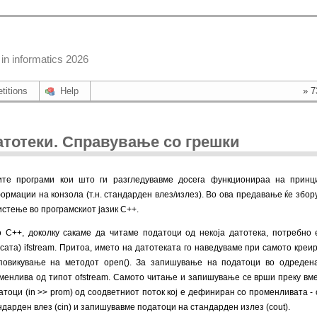
in informatics 2026
titions
Help
» 7
атотеки. Справување со грешки
ите програми кои што ги разгледувавме досега функционираа на прин
ормации на конзола (т.н. стандарден влез/излез). Во ова предавање ќе збор
истење во програмскиот јазик C++.
о C++, доколку сакаме да читаме податоци од некоја датотека, потребно
асата) ifstream. Притоа, името на датотеката го наведуваме при самото кре
повикување на методот open(). За запишување на податоци во одреден
менлива од типот ofstream. Самото читање и запишување се врши преку вмет
атоци (in >> prom) од соодветниот поток кој е дефиниран со променливата -
ндарден влез (cin) и запишувавме податоци на стандарден излез (cout).