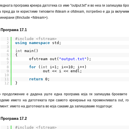
едната програма креира датотека со име "output.txt" и во неа ги запишува бр
а пред да ги користиме типовите ifsteam и ofstream, потребно е да ја вклучим
инирани (#include <fstream>).
Програма 17.1
1
#include <fstream>
2
using
namespace
std;
3
4
int
main()
5
{
6
ofstream out(
"output.txt"
);
7
8
for
(
int
i=1; i<=10; i++)
9
out << i << endl;
10
11
return
0;
12
}
о продолжение е дадена уште една програма која ги запишува броевите о
едеме името на датотеката при самото креирање на променливата out, го 
умент: името на датотеката во која сакаме да запишуваме податоци:
Програма 17.2
1
#include <fstream>