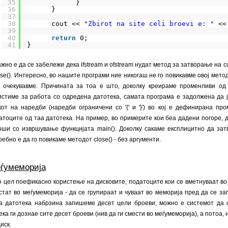
35
}
36
}
37
38
cout << 
"Zbirot na site celi broevi e: "
<<
39
40
return
0;
41
}
жно е да се забележи дека ifstream и ofstream нудат метод за затворање на 
lose(). Интересно, во нашите програми ние никогаш не го повикавме овој мето
 очекувавме. Причината за тоа е што, доколку креираме променливи од ти
истиме за работа со одредена датотека, самата програма е задолжена да ј
кот на наредби (наредби ограничени со '{' и '}') во кој е дефинирана пр
атоците од таа датотека. На пример, во примерите кои беа дадени погоре, д
рши со извршување функцијата main(). Доколку сакаме експлицитно да зат
ребно е да го повикаме методот close() - без аргументи.
ѓумеморија
 цел поефикасно користење на дисковите, податоците кои се вметнуваат во
стат во меѓумеморија - да се групираат и чуваат во меморија пред да се за
а датотека набрзина запишеме десет цели броеви, можно е системот да 
ека ги дознае сите десет броеви (нив да ги смести во меѓумеморија), а потоа,
иск.