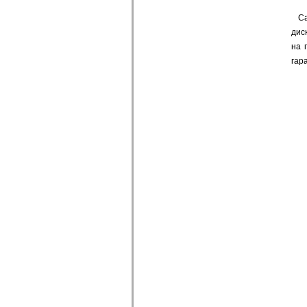
Са
дис
на 
гар