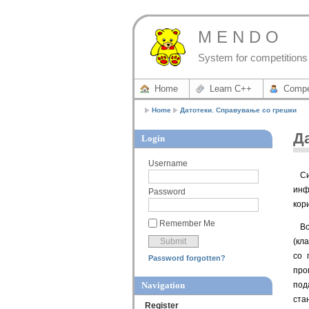
M E N D O
System for competitions 
Home
Learn C++
Compe
Home
Датотеки. Справување со грешки
Д
Login
Username
С
инф
Password
кор
Remember Me
В
(кл
со 
Password forgotten?
про
Navigation
под
ста
Register