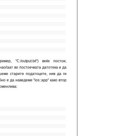
р, "C:/output.txt") веќе постои,
аоѓаат во постоечката датотека и да
шеме старите податоците, нив да ги
но е да наведеме "ios::app" како втор
роменлива: