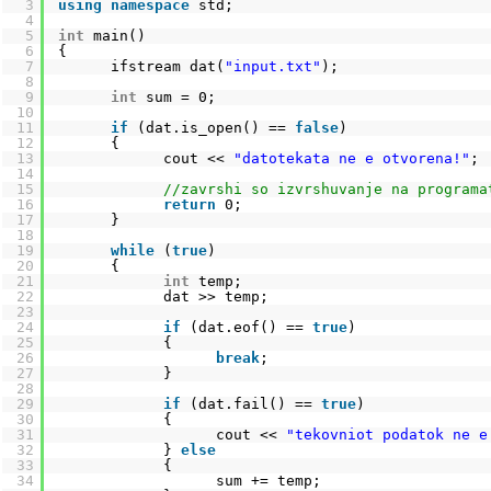
3
using
namespace
std;
4
5
int
main()
6
{
7
ifstream dat(
"input.txt"
);
8
9
int
sum = 0;
10
11
if
(dat.is_open() == 
false
)
12
{
13
cout << 
"datotekata ne e otvorena!"
;
14
15
//zavrshi so izvrshuvanje na programa
16
return
0;       
17
}
18
19
while
(
true
)
20
{
21
int
temp;
22
dat >> temp;
23
24
if
(dat.eof() == 
true
)
25
{
26
break
;
27
}
28
29
if
(dat.fail() == 
true
)
30
{
31
cout << 
"tekovniot podatok ne e
32
} 
else
33
{
34
sum += temp;