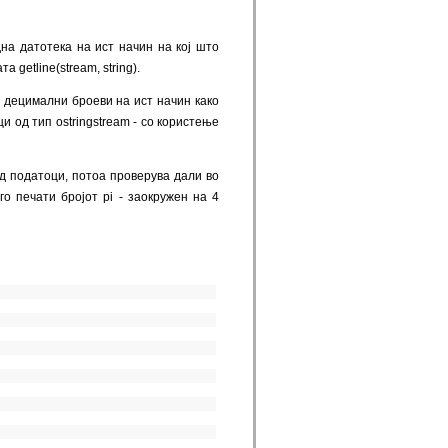
а датотека на ист начин на кој што
 getline(stream, string).
е децимални броеви на ист начин како
 од тип ostringstream - со користење
ед податоци, потоа проверува дали во
го печати бројот pi - заокружен на 4