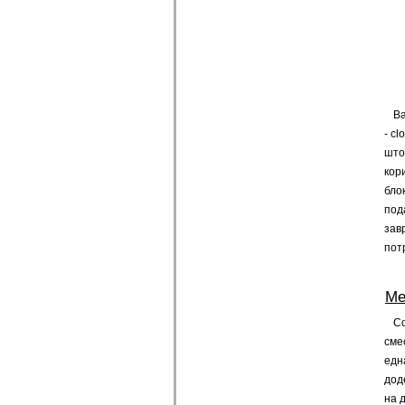
Ва
- c
што
кор
бло
под
зав
пот
Ме
Со
сме
едн
дод
на д