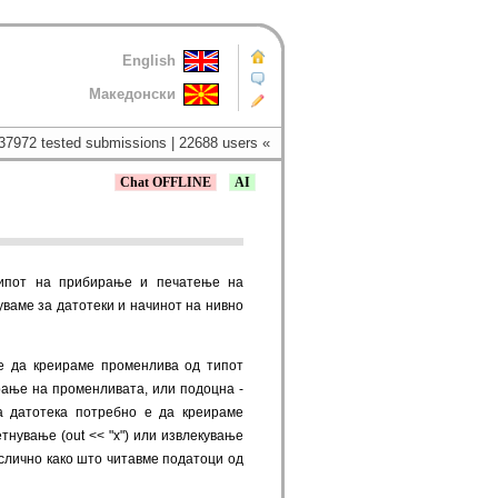
English
Македонски
37972 tested submissions | 22688 users «
Chat OFFLINE
AI
ципот на прибирање и печатење на
уваме за датотеки и начинот на нивно
 е да креираме променлива од типот
ирање на променливата, или подоцна -
а датотека потребно е да креираме
нување (out << "x") или извлекување
 слично како што читавме податоци од