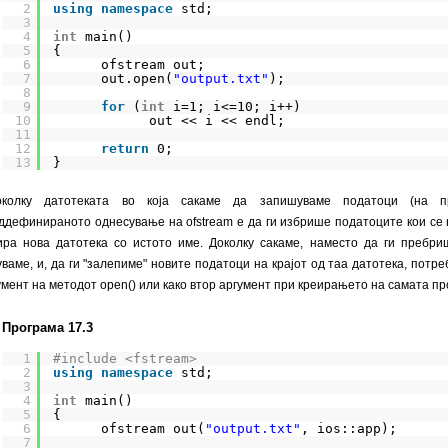
2
using
namespace
std;
3
4
int
main()
5
{
6
ofstream out;
7
out.open(
"output.txt"
);
8
9
for
(
int
i=1; i<=10; i++)
10
out << i << endl;
11
12
return
0;
13
}
околку датотеката во која сакаме да запишуваме податоци (на приме
ддефинираното однесување на ofstream е да ги избрише податоците кои се н
ира нова датотека со истото име. Доколку сакаме, наместо да ги пребри
уваме, и, да ги "залепиме" новите податоци на крајот од таа датотека, потреб
умент на методот open() или како втор аргумент при креирањето на самата п
Програма 17.3
1
#include <fstream>
2
using
namespace
std;
3
4
int
main()
5
{
6
ofstream out(
"output.txt"
, ios::app);
7