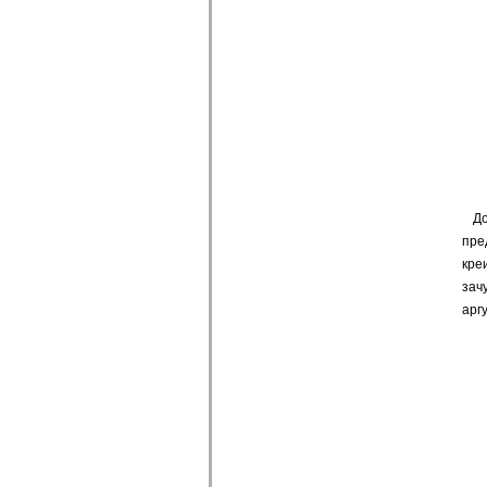
Д
пре
кре
зач
арг