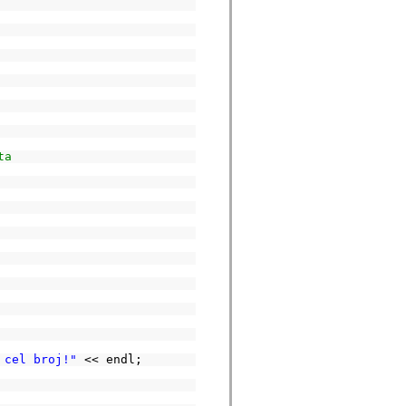
ta
 cel broj!"
<< endl;