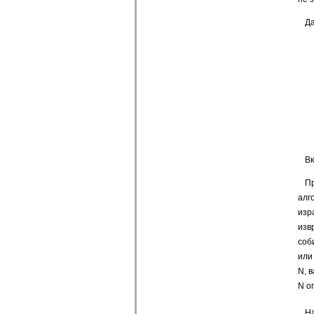
Да
Вк
Пр
алг
изр
изв
соб
или
N, 
N о
На