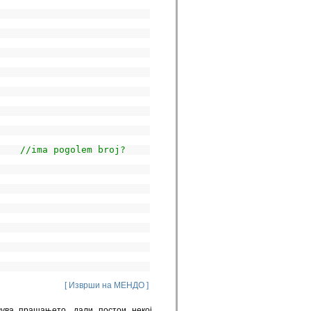
    
//ima pogolem broj?
[ Изврши на МЕНДО ]
вува прашањето, дали постои некој