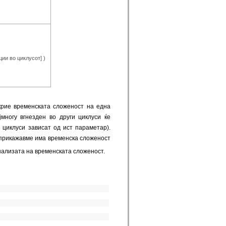
ации во циклусот] )
крие временската сложеност на една
многу вгнезден во други циклуси ќе
циклуси зависат од ист параметар).
а прикажавме има временска сложеност
анализата на временската сложеност.