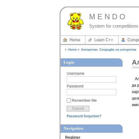
M E N D O
System for competitions 
Home
Learn C++
Compe
Home
Алгоритми. Споредба на алгоритми
А
Login
Username
Ал
да 
Password
нај
цел
Remember Me
имп
Password forgotten?
Navigation
Register