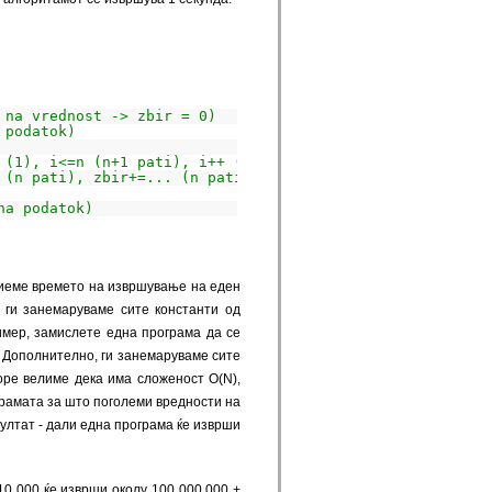
 na vrednost -> zbir = 0)
 podatok)
 (1), i<=n (n+1 pati), i++ (n pati)
 (n pati), zbir+=... (n pati)
na podatok)
риеме времето на извршување на еден
, ги занемаруваме сите константи од
ример, замислете една програма да се
. Дополнително, ги занемаруваме сите
оре велиме дека има сложеност O(N),
рамата за што поголеми вредности на
зултат - дали една програма ќе изврши
10 000 ќе изврши околу 100 000 000 +