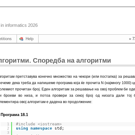
in informatics 2026
titions
Help
» 7
лгоритми. Споредба на алгоритми
горитам претставува конечно множество на чекори (или постапка) за реша
речеме дека треба да напишеме програма која ќе прочита N (најмногу 1000) це
големиот прочитан број. Еден алгоритам за решавање на овој проблем би одел 
и броеви во низа, и потоа провери за секој број од низата дали тој б
лементира овој алгоритам е дадена во продолжение:
Програма 18.1
1
#include <iostream>
2
using
namespace
std;
3