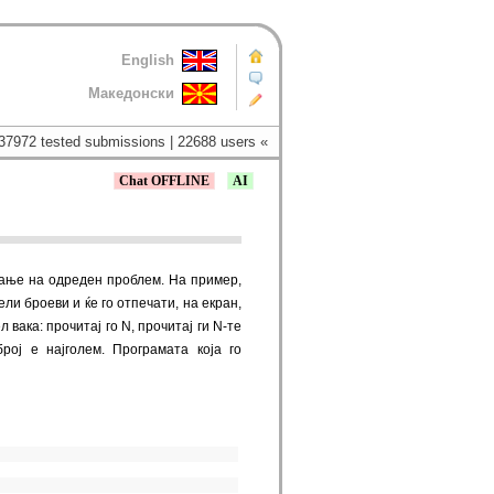
English
Македонски
37972 tested submissions | 22688 users «
Chat OFFLINE
AI
вање на одреден проблем. На пример,
ли броеви и ќе го отпечати, на екран,
вака: прочитај го N, прочитај ги N-те
рој е најголем. Програмата која го