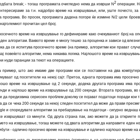
2
едбата break; - тогаш програмата очигледно нема да изврши N
операции. Н
интересираме за т.н. најдобро време на извршување, или, уште почесто, з
а програма. Во просек, програмата дадена погоре ќе измине N/2 цели броеви
 најголемиот прочитан цел број.
осечното време на извршување го дефинираме како очекуваниот број на оп
еден алгоритам. Ваквото време е многу тешко за проценка и зависи од влезни
ика да се испитува просечното време (на пример, алгоритми кои прават случ
 кај повеќето алгоритми, нема никаква логика. Најлошото време на извршувањ
 ни нуди гаранции за текот на операциите.
 пример, што ако имаме две програми кои се поставени на два компјутер
икуваат од посетители на некој сајт. Притоа, едната програма има просечн
лошо време на извршување од 2 секунди, додека другата програма има пр
унди и најлошо време на извршување од 200 секунди. Втората програма, во п
е да предизвика сериозен проблем доколку се појават податоци поради кои та
а да се чека 200 секунди за некој следен посетител да може да прави пресме
gle и споредувате алгоритми за пребарување на податоци - сигурно веднаш 
се извршуваат со минути. Од друга страна пак, ако можете да ја откриете 
мето на извршување, тогаш можете од двата алгоритми да направите еден нов 
ибути - одлично просечно време на извршување и одлично најлошо време на