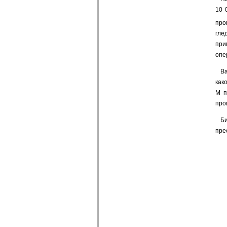
10 
про
гле
при
опе
Ва
как
M п
про
Би
пре