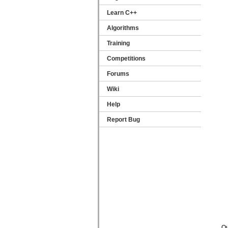
Learn C++
Algorithms
Training
Competitions
Forums
Wiki
Help
Report Bug
О