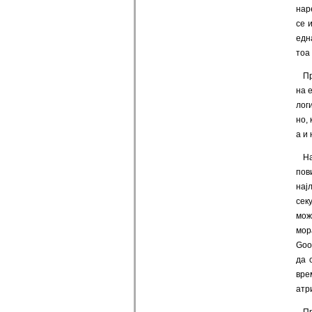
нар
се 
едн
тоа
Пр
на 
лог
но,
а и
На
пов
нај
сек
мож
мор
Goo
да 
вре
атр