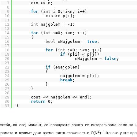
7
cin >> n;
8
9
for
(
int
i=0; i<n; i++)
10
cin >> p[i];
11
12
int
najgolem = -1;
13
14
for
(
int
i=0; i<n; i++)
15
{
16
bool
eNajgolem = 
true
;
17
18
for
(
int
j=0; j<n; j++)
19
if
(p[i] < p[j])               
20
eNajgolem = 
false
;
21
22
if
(eNajgolem)
23
{
24
najgolem = p[i];
25
break
;
26
}
27
}
28
29
cout << najgolem << endl;
30
return
0;
31
}
ожеби, во овој момент, се прашувате зошто се интересираме само за 
2
грамата и велиме дека временската сложеност е O(N
). Што ако уште пр