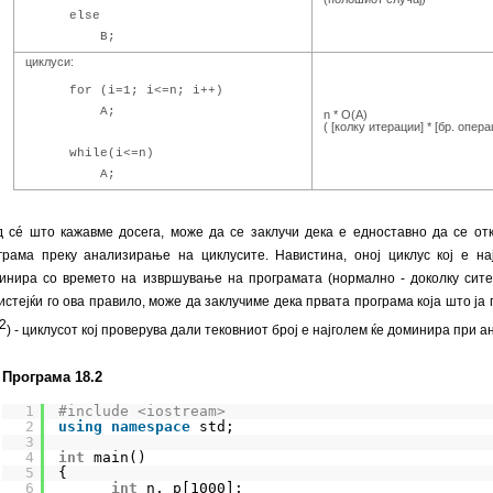
else
B;
циклуси:
for (i=1; i<=n; i++)
A;
n * O(A)
( [колку итерации] * [бр. опер
while(i<=n)
A;
 сé што кажавме досега, може да се заклучи дека е едноставно да се от
грама преку анализирање на циклусите. Навистина, оној циклус кој е нај
инира со времето на извршување на програмата (нормално - доколку сите 
истејќи го ова правило, може да заклучиме дека првата програма која што ј
2
) - циклусот кој проверува дали тековниот број е најголем ќе доминира при 
Програма 18.2
1
#include <iostream>
2
using
namespace
std;
3
4
int
main()
5
{
6
int
n, p[1000];