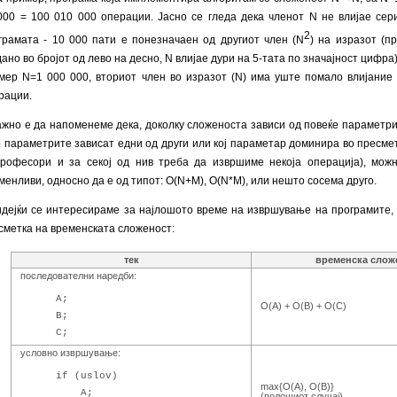
000 = 100 010 000 операции. Јасно се гледа дека членот N не влијае се
2
грамата - 10 000 пати е понезначаен од другиот член (N
) на изразот (п
дано во бројот од лево на десно, N влијае дури на 5-тата по значајност цифра
мер N=1 000 000, вториот член во изразот (N) има уште помало влијание 
рации.
жно е да напоменеме дека, доколку сложеноста зависи од повеќе параметри
о параметрите зависат едни од други или кој параметар доминира во пресме
рофесори и за секој од нив треба да извршиме некоја операција), мож
менливи, односно да е од типот: O(N+M), О(N*M), или нешто сосема друго.
дејќи се интересираме за најлошото време на извршување на програмите, 
сметка на временската сложеност:
тек
временска слож
последователни наредби:
A;
O(A) + O(B) + O(C)
B;
C;
условно извршување:
if (uslov)
max{O(A), O(B)}
A;
(полошиот случај)