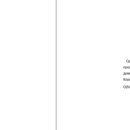
Од
про
дом
Кор
O(N