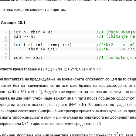
 го анализираме следниот алгоритам:
Извадок 18.1
1
int
n, zbir = 0;                  
//1 (dodeluvanje
2
cin >> n;                         
//1 (chitanje na
3
4
for
(
int
i=1; i<=n; i++)          
//2*N+2   -> i=1
5
zbir += i*i;                
//2*N     -> i*i
6
7
cout << zbir;                     
//1 (pechatenje 
упното времетраење е (1)+(1)+(2*N+2)+(2*N)+(1) = 4*N + 5
и постапката на предвидување на временската сложеност, со цел да го отк
оритам без да навлегуваме во детали како брзина на процесор, диск, итн
азот (4*N + 5*1 » N + 1), бидејќи тие варираат од систем до систем - на п
ршува на два компјутери, каде едниот има 4 пати побрз процесор од другиот
ироци од изразот освен најзначајниот (N+1 » N). За алгоритамот даден пог
 линеарна сложеност. Бидејќи нé интересира времето на извршување на прог
ваквата "апроксимација" е логична и не влијае на корисноста на добиениот ре
перации или N+1 е ирелевантно за големи вредности на N.
2
 пример, програма која имплементира алгоритам со сложеност N
+N, за N=