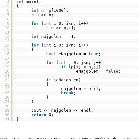
4
int
main()
5
{
6
int
n, p[1000];
7
cin >> n;
8
9
for
(
int
i=0; i<n; i++)
10
cin >> p[i];
11
12
int
najgolem = -1;
13
14
for
(
int
i=0; i<n; i++)
15
{
16
bool
eNajgolem = 
true
;
17
18
for
(
int
j=0; j<n; j++)
19
if
(p[i] < p[j])               
20
eNajgolem = 
false
;
21
22
if
(eNajgolem)
23
{
24
najgolem = p[i];
25
break
;
26
}
27
}
28
29
cout << najgolem << endl;
30
return
0;
31
}
чигледно, оваа програма го решава зададениот проблем. Но, се поста