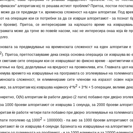
ефикасен" алгоритам кој го решава истиот проблем? Притоа, постои постапк
а може да се предвиди т.н. временска сложеност на еден алгоритам. Под вр
јот на операции кои се потребни за да се изврши алгоритамот - за познат б
и броеви). Притоа, се интересираме за најлошото време на извршувањ
грамата може да тргне во повеќе насоки, нас не интересира онаа која ќе п
долго.
новата за предвидување на временската сложеност на еден алгоритам е т.
2
). Притоа, претпоставуваме дека секоја основна операција се извршува во
ги сметаме сите операции кои се извршуваат во фиксно време - аритметички 
атење на број, доделување на вредност на променлива, итн. Главната цел на 
лемува времето на извршување на програмата со зголемување на големинат
менската сложеност, ги елиминираме сите членови на изразот освен најзн
2
мер, за алгоритам кој извршува најмногу 4*N
+ 3*N + 5 операции, велиме дек
нкретно, O(N) алгоритам ќе работи двојно (2 пати) побавно при двојно згол
 за 1000 броеви алгоритамот се извршува 1 секунда, за 2000 броеви алгорит
оритам ќе работи четири пати побавно при двојно зголемување на големинат
2
 пати поголемо од 1000
= 1000000) - па ако за 1000 броеви алгоритамот с
оритамот ќе се извршува 4 секунди. Брзината на извршување на алгоритмите
зависи од големината на проблемот - и за 1000 елементи и за 10000 елементи