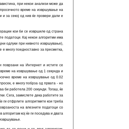
авистина, при некои анализи може да
а просечното време на извршување на
 и за секој од нив ќе провери дали е
ерации кои би се извршиле од страна
те податоци. Кај некои алгоритми има
ајни одлуки при нивното извршување),
е е многу поедноставно за пресметка,
и поврзани на Интернет и истите се
о време на извршување од 1 секунда и
осечно време на извршување од 0.02
росек, е многу побрза од првата - но
а би работела 200 секунди. Тогаш, ќе
тки. Сега, замислете дека работите за
ќе ги отфрлите алгоритмите кои треба
поврзаноста на влезните податоци со
алгоритам кој ќе ги поседува и двата
 извршување.