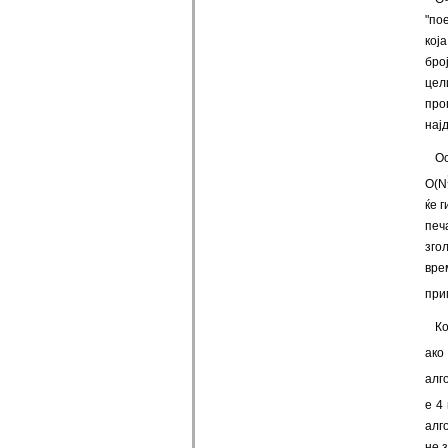
"по
кој
бро
цел
про
нај
Ос
O(N
ќе 
печ
зго
вре
при
Ко
ако
алг
е 4
алг
не 