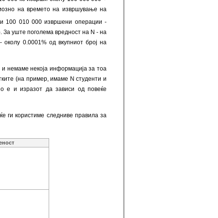
риозно на времето на извршување на
ри 100 010 000 извршени операции -
). За уште поголема вредност на N - на
- околу 0.0001% од вкупниот број на
 и немаме некоја информација за тоа
тките (на пример, имаме N студенти и
но е и изразот да зависи од повеќе
ќе ги користиме следниве правила за
еност