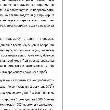
а (наречена анализа на алгоритми) со
еменска сложеност ќе го подразбираме
рој на влезни податоци (на пример, N
е на една програма - ако текот на
редизвика програмата да се извршува
н. "големо О" нотација - на пример,
 единечно време. За основни операции
операции, логички операции, читање и
постапката е да открие колку брзо се
а на проблемот. При пресметување на
ачајниот, како и сите константи. На
2
а има временска сложеност O(N
).
емување на големината на проблемот -
2
амот ќе се извршува 2 секунди. О(N
)
2
а на проблемот (2000
= 4000000, што
е извршува 1 секунда, за 2000 броеви
 кои имааат O(1) временска сложеност
 алгоритамот се извршува 1 секунда.