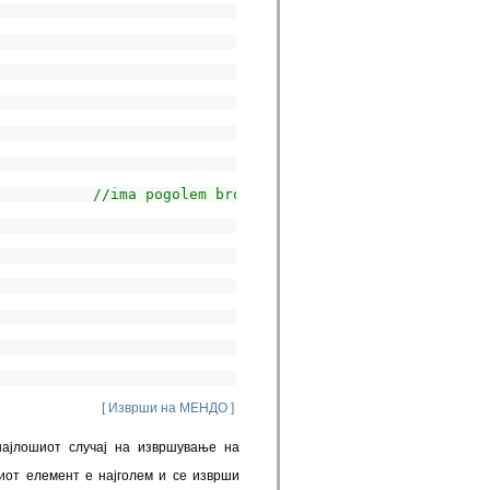
           
//ima pogolem broj?
[ Изврши на МЕНДО ]
најлошиот случај на извршување на
виот елемент е најголем и се изврши