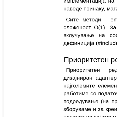
имплементација на 
наведе поинаку, маг
Сите методи - em
сложеност O(1). З
вклучување на со
дефиниција (#include
Приоритетен р
Приоритетен ред
дизајниран адаптер
најголемите елемен
работиме со подато
подредување (на пр
зборуваме и за кре
начинот на кој тие 