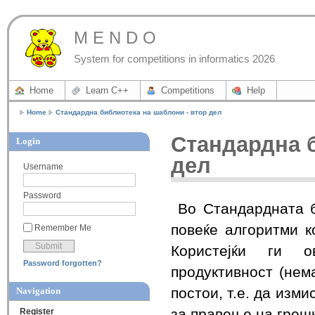
M E N D O
System for competitions in informatics 2026
Home
Learn C++
Competitions
Help
Home
Стандардна библиотека на шаблони - втор дел
Стандардна б
Login
дел
Username
Password
Во Стандардната 
повеќе алгоритми к
Remember Me
Користејќи ги о
Password forgotten?
продуктивност (не
постои, т.е. да изм
Navigation
за правење на греш
Register