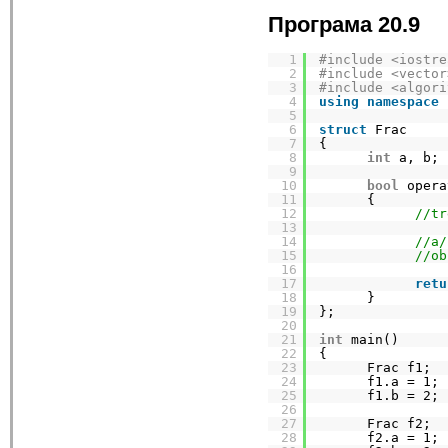
Програма 20.9
1
#include <iostre
2
#include <vector
3
#include <algori
4
using
namespace
5
6
struct
Frac
7
{
8
int
a, b;
9
10
bool
opera
11
{
12
//tr
13
14
//a/
15
//ob
16
17
retu
18
}
19
};
20
21
int
main()
22
{
23
Frac f1;
24
f1.a = 1;
25
f1.b = 2;
26
27
Frac f2;
28
f2.a = 1;