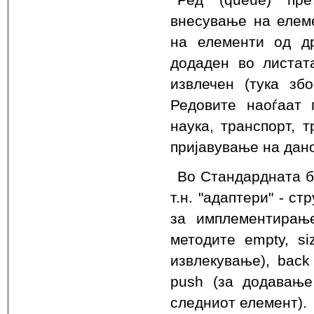
внесување на елеме
на елементи од д
додаден во листат
извлечен (тука збор
Редовите наоѓаат 
наука, транспорт, 
пријавување на дано
Во Стандардната б
т.н. "адаптери" - с
за имплементирањ
методите empty, si
извлекување), back
push (за додавање
следниот елемент).