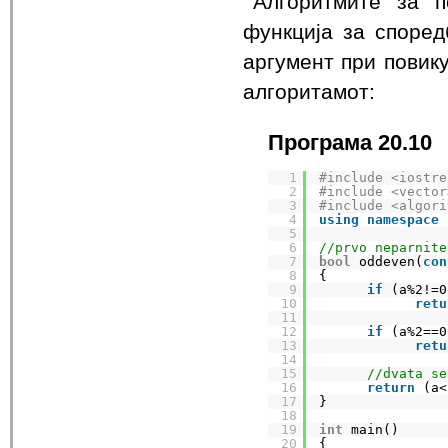
Алгоритмите за 
функција за според
аргумент при повик
алгоритамот:
Програма 20.10
1
#include <iostre
2
#include <vector
3
#include <algori
4
using
namespace
5
6
//prvo neparnite
7
bool
oddeven(
con
8
{
9
if
(a%2!=0
10
retu
11
12
if
(a%2==0
13
retu
14
15
//dvata se
16
return
(a<
17
}
18
19
int
main()
20
{