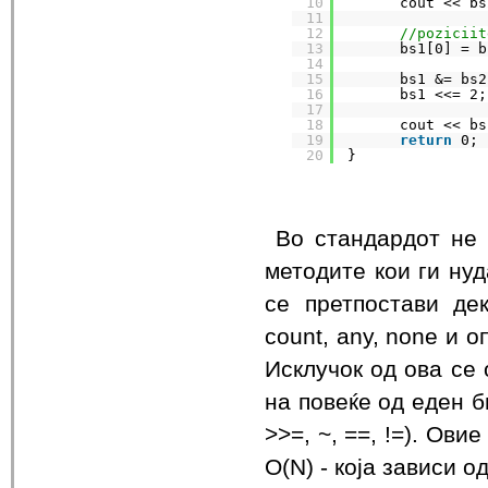
10
cout << bs
11
12
//poziciit
13
bs1[0] = b
14
15
bs1 &= bs2
16
bs1 <<= 2;
17
18
cout << bs
19
return
0;
20
}
Во стандардот не
методите кои ги нуд
се претпостави де
count, any, none и 
Исклучок од ова се
на повеќе од еден бит
>>=, ~, ==, !=). Ов
О(N) - која зависи о