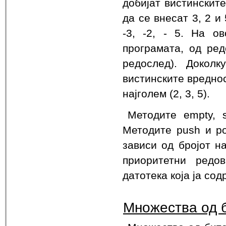
добијат вистинскит
да се внесат 3, 2 и
-3, -2, - 5. На о
програмата, од редо
редослед). Докол
вистинските вреднос
најголем (2, 3, 5).
Методите empty, 
Методите push и po
зависи од бројот н
приоритетни редо
датотека која ја со
Множества од 