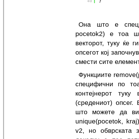
40
}
Она што е специф
pocetok2) е тоа 
векторот, туку ќе 
опсегот кој започну
смести сите елементи
Функциите remove(po
специфични по то
контејнерот туку 
(средениот) опсег.
што можете да ви
unique(pocetok, kra
v2, но обврската 