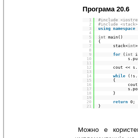
Програма 20.6
1
#include <iostre
2
#include <stack>
3
using
namespace
4
5
int
main()
6
{
7
stack<
int
>
8
9
for
(
int
i
10
s.pu
11
12
cout << s.
13
14
while
(!s.
15
{
16
cout
17
s.po
18
}
19
20
return
0;
21
}
Можно е користењ