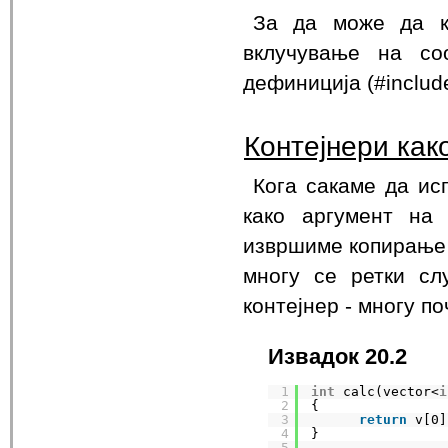
За да може да к
вклучување на со
дефиниција (#include
Контејнери как
Кога сакаме да ис
како аргумент на
извршиме копирање 
многу се ретки сл
контејнер - многу п
Извадок 20.2
1
int
calc(vector<
i
2
{
3
return
v[0]
4
}
5