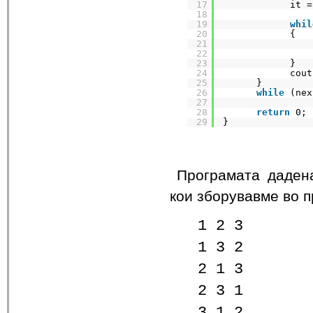
17
it =
18
19
whil
20
{
21
22
23
}
24
cout
25
}
26
while
(nex
27
28
return
0;
29
}
Програмата дадена
кои зборувавме во п
1 2 3
1 3 2
2 1 3
2 3 1
3 1 2