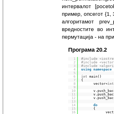
интервалот [poceto
пример, опсегот {1, 
алгоритамот prev_p
вредностите во инт
пермутација - на прим
Програма 20.2
1
#include <iostre
2
#include <vector
3
#include <algori
4
using
namespace
5
6
int
main()
7
{
8
vector<
int
9
10
v.push_bac
11
v.push_bac
12
v.push_bac
13
14
do
15
{
16
vect