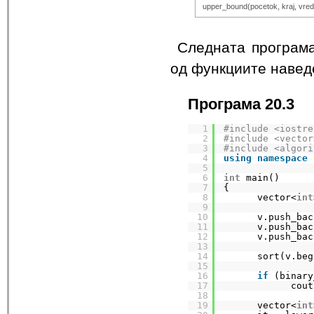
upper_bound(pocetok, kraj, vred
Следната програма
од функциите навед
Програма 20.3
1
#include <iostre
2
#include <vector
3
#include <algori
4
using
namespace
5
6
int
main()
7
{
8
vector<
int
9
10
v.push_bac
11
v.push_bac
12
v.push_bac
13
14
sort(v.beg
15
16
if
(binary
17
cout
18
19
vector<
int