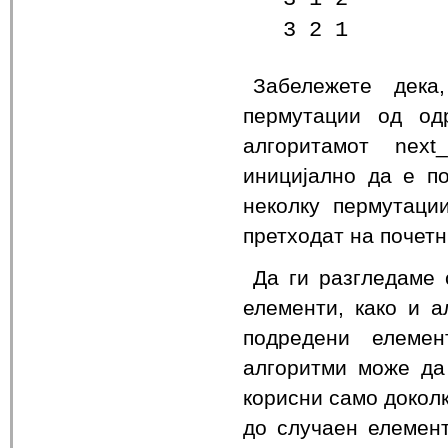
3 2 1
Забележете дека
пермутации од од
алгоритамот next_
иницијално да е по
неколку пермутаци
претходат на почетн
Да ги разгледаме 
елементи, како и 
подредени елемен
алгоритми може да 
корисни само доколк
до случаен елемент