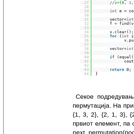
27
//v={0, 1,
28
29
int
e = co
30
31
vector<
int
32
f = find(v
33
34
v.clear();
35
for
(
int
i
36
v.pu
37
38
vector<
int
39
40
if
(equal(
41
cout
42
43
return
0;
44
}
Секое подредувањ
пермутација. На прим
{1, 3, 2}, {2, 1, 3},
првиот елемент, па 
next_permutation(po