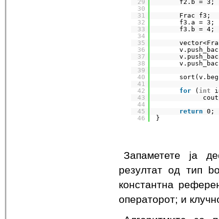
29
f2.b = 3;
30
31
Frac f3;
32
f3.a = 3;
33
f3.b = 4;
34
35
vector<Fra
36
v.push_bac
37
v.push_bac
38
v.push_bac
39
40
sort(v.beg
41
42
for
(
int
i
43
cout
44
45
return
0;
46
}
Запаметете ја де
резултат од тип bo
константна референ
операторот; и клучно