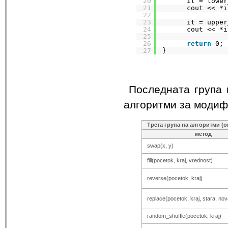
20
it = lower
21
cout << *i
22
23
it = upper
24
cout << *i
25
26
return
0;
27
}
Последната група н
алгоритми за модиф
Трета група на алгоритми (
метод
swap(x, y)
fill(pocetok, kraj, vrednost)
reverse(pocetok, kraj)
replace(pocetok, kraj, stara, nov
random_shuffle(pocetok, kraj)