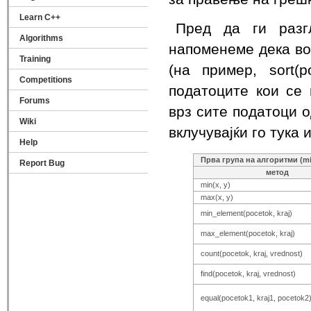
Learn C++
Пред да ги разгл
Algorithms
напоменеме дека во
Training
(на пример, sort(p
Competitions
податоците кои се н
Forums
врз сите податоци о
Wiki
вклучувајќи го тука и
Help
Прва група на алгоритми (m
Report Bug
метод
min(x, y)
max(x, y)
min_element(pocetok, kraj)
max_element(pocetok, kraj)
count(pocetok, kraj, vrednost)
find(pocetok, kraj, vrednost)
equal(pocetok1, kraj1, pocetok2