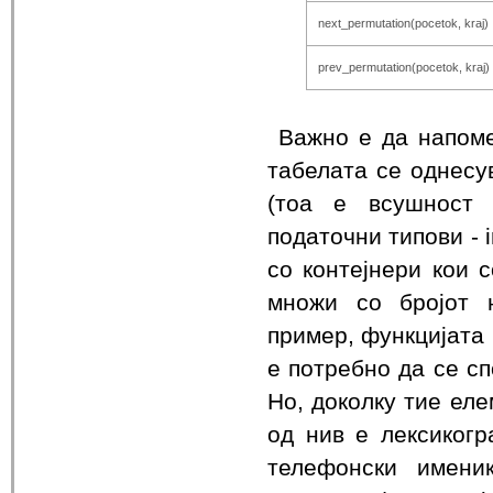
next_permutation(pocetok, kraj)
prev_permutation(pocetok, kraj)
Важно е да напом
табелата се однесу
(тоа е всушност 
податочни типови - in
со контејнери кои 
множи со бројот 
пример, функцијата 
е потребно да се сп
Но, доколку тие еле
од нив е лексикогр
телефонски имени