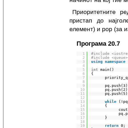
Приоритетните ре
пристап до најго
елемент) и pop (за 
Програма 20.7
1
#include <iostre
2
#include <queue>
3
using
namespace
4
5
int
main()
6
{
7
priority_q
8
9
pq.push(3)
10
pq.push(2)
11
pq.push(5)
12
13
while
(!pq
14
{
15
cout
16
pq.p
17
}
18
19
return
0;