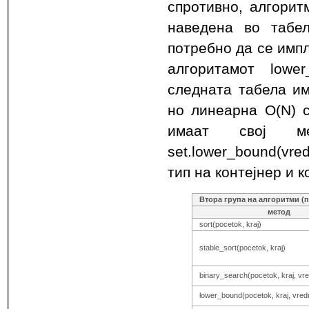
спротивно, алгорит
наведена во табел
потребно да се имп
алгоритамот lower
следната табела им
но линеарна O(N) с
имаат свој м
set.lower_bound(vre
тип на контејнер и 
Втора група на алгоритми (
метод
sort(pocetok, kraj)
stable_sort(pocetok, kraj)
binary_search(pocetok, kraj, vr
lower_bound(pocetok, kraj, vred