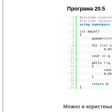
Програма 20.5
1
#include <iostre
2
#include <queue>
3
using
namespace
4
5
int
main()
6
{
7
queue<
int
>
8
9
for
(
int
i
10
q.pu
11
12
cout << q.
13
14
while
(!q.
15
{
16
cout
17
q.po
18
}
19
20
return
0;
21
}
Можно е користење 