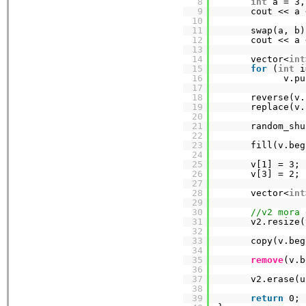
8
int
a = 3,
9
cout << a 
10
11
swap(a, b)
12
cout << a 
13
14
vector<
int
15
for
(
int
i
16
v.pu
17
18
reverse(v.
19
replace(v.
20
21
random_shu
22
23
fill(v.beg
24
25
v[1] = 3; 
26
v[3] = 2; 
27
28
vector<
int
29
30
//v2 mora 
31
v2.resize(
32
33
copy(v.beg
34
35
remove
(v.b
36
37
v2.erase(u
38
39
return
0;