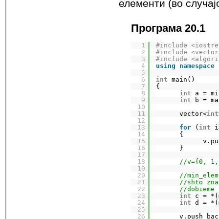
елементи (во случајо
Програма 20.1
1
#include <iostre
2
#include <vector
3
#include <algori
4
using
namespace
5
6
int
main()
7
{
8
int
a = mi
9
int
b = ma
10
11
vector<
int
12
13
for
(
int
i
14
{
15
v.pu
16
}
17
18
//v={0, 1,
19
20
//min_elem
21
//shto zna
22
//dobieme 
23
int
c = *(
24
int
d = *(
25
26
v.push_bac