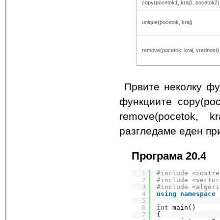
copy(pocetok1, kraj1, pocetok2)
unique(pocetok, kraj)
remove(pocetok, kraj, vrednost)
Првите неколку фу
функциите copy(poce
remove(pocetok, 
разгледаме еден пр
Програма 20.4
1
#include <iostre
2
#include <vector
3
#include <algori
4
using
namespace
5
6
int
main()
7
{