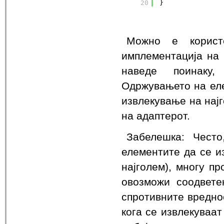
20
}
Можно е корист
имплементација на 
наведе поинаку,
Одржувањето на еле
извлекување на нај
на адаптерот.
Забелешка: Чест
елементите да се и
најголем), многу пр
овозможи соодвете
спротивните вредно
кога се извлекуваат