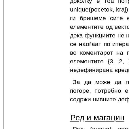
доколку е тоа пот
unique(pocetok, kraj
ги бришеме сите е
елементите од векто
дека функциите не н
се наоѓаат по итера
во коментарот на 
елементите {3, 2, 
недефинирана вред
За да може да ги
погоре, потребно е
содржи нивните дефи
Ред и магацин
Ред (queue) пре