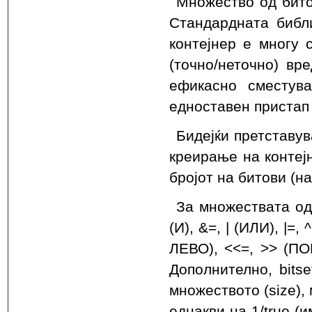
Множество од битов
Стандардната библ
контејнер е многу 
(точно/неточно) вр
ефикасно сместув
едноставен пристап
Бидејќи претставу
креирање на контејн
бројот на битови (на
За множествата од
(И), &=, | (ИЛИ), 
ЛЕВО), <<=, >> (П
Дополнително, bits
множеството (size),
еднакви на 1/true (