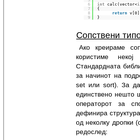
6
int
calc(vector<
i
7
{
8
return
v[0]
9
}
Сопствени тип
Ако креираме со
користиме некој
Стандардната библи
за начинот на подр
set или sort). За 
единствено нешто ш
операторот за сп
дефинира структура 
од неколку дропки (
редослед: