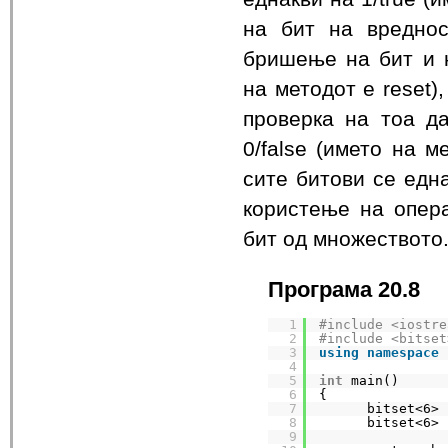
на бит на вреднос
бришење на бит и н
на методот е reset),
проверка на тоа д
0/false (името на м
сите битови се една
користење на опера
бит од множеството
Програма 20.8
1
#include <iostre
2
#include <bitset
3
using
namespace
4
5
int
main()
6
{
7
bitset<6> 
8
bitset<6> 
9