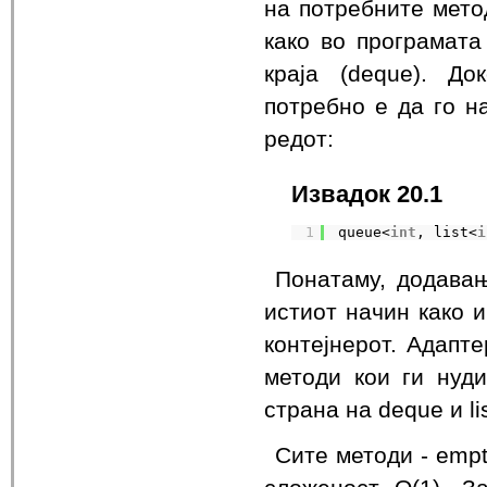
на потребните метод
како во програмата
краја (deque). До
потребно е да го н
редот:
Извадок 20.1
1
queue<
int
, list<
i
Понатаму, додава
истиот начин како 
контејнерот. Адапт
методи кои ги нуд
страна на deque и lis
Сите методи - empty