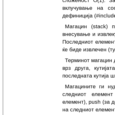
сложеност O(1). З
вклучување на со
дефиниција (#includ
Магацин (stack) 
внесување и извлек
Последниот елемент 
ќе биде извлечен (тук
Терминот магацин д
врз друга, кутија
последната кутија ш
Магацините ги нуд
следниот елемент
елемент), push (за 
на следниот елемент