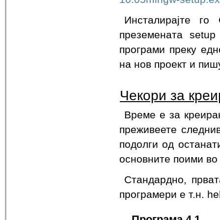
Инсталирајте го 
преземената setup
програми преку едн
на нов проект и пиш
Чекори за кре
Време е за креира
преживеете следнив
подолги од останат
основните поими во
Стандардно, прват
програмери е т.н. he
Програма 4.1