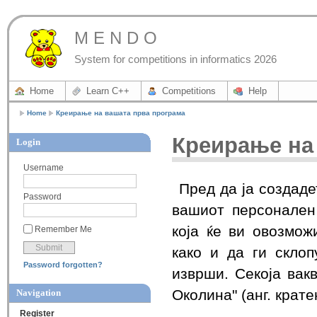
M E N D O
System for competitions in informatics 2026
Home
Learn C++
Competitions
Help
Home
Креирање на вашата прва програма
Креирање на
Login
Username
Пред да ја создаде
Password
вашиот персонален
која ќе ви овозмож
Remember Me
како и да ги склоп
Password forgotten?
изврши. Секоја вак
Околина" (анг. крат
Navigation
Register