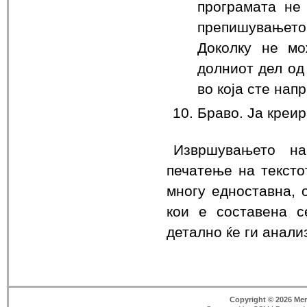
програмата не 
препишувањето 
Доколку не мо
долниот дел од 
во која сте нап
Браво. Ја креи
Извршувањето на
печатење на текстот
многу едноставна, 
кои е составена с
детално ќе ги анали
Copyright © 2026 Men