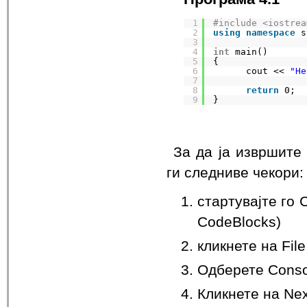
1
#include <iostrea
2
using
namespace
s
3
4
int
main()
5
{
6
cout << 
"He
7
8
return
0;
9
}
За да ја извршите
ги следниве чекори:
стартувајте го C
CodeBlocks)
кликнете на File
Одберете Consol
Кликнете на Nex