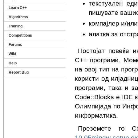
текстуален еди
Learn C++
пишувате вашио
Algorithms
компајлер и/ил
Training
алатка за отст
Competitions
Forums
Постојат повеќе 
Wiki
C++ програми. Мом
Help
на овој тип на прог
Report Bug
користи од илјадни
програми, така и з
Code::Blocks е IDE 
Олимпијада по Инфо
информатика.
Преземете го C
10.05mingw-setup.e