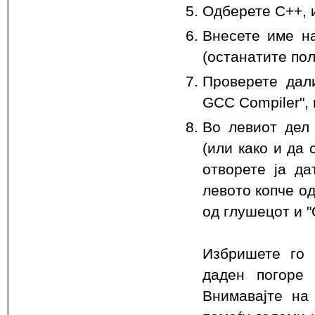
Одберете C++, и
Внесете име на 
(останатите пол
Проверете дал
GCC Compiler", 
Во левиот дел 
(или како и да 
отворете ја да
левото копче од
од глушецот и "
Избришете го 
даден погоре (
Внимавајте на