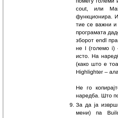
помеѓу големи 
cout, или Ma
функционира. Ис
тие се важни и
програмата даде
зборот endl пра
не I (големо i)
исто. На наред
(како што е то
Highlighter – а
Не го копирај
наредба. Што п
За да ја изврш
мени) па Buil