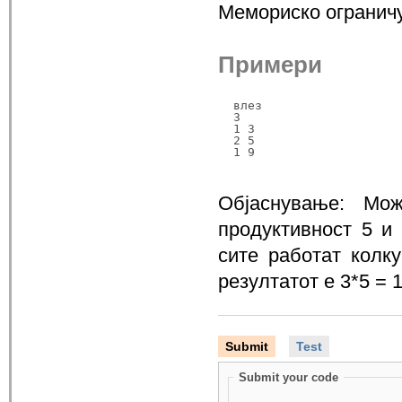
Мемориско огранич
Примери
влез

3

1 3

2 5

1 9
Објаснување: Мо
продуктивност 5 и 
сите работат колку
резултатот е 3*5 = 1
Submit
Test
Submit your code