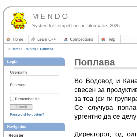
M E N D O
System for competitions in informatics 2026
Home
Learn C++
Competitions
Help
Home
Training
Поплава
Поплава
Login
Username
Во Водовод и Кана
Password
свесен за продуктив
за тоа (си ги групи
Remember Me
Се случува попла
Password forgotten?
ургентно да се делу
Navigation
Директорот, од си
Register