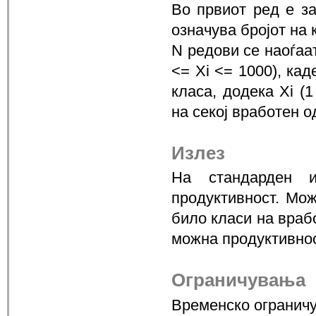
Во првиот ред е за
означува бројот на 
N редови се наоѓаат
<= Xi <= 1000), кад
класа, додека Xi (1
на секој вработен о
Излез
На стандарден и
продуктивност. Мож
било класи на враб
можна продуктивнос
Ограничувања
Временско ограничу