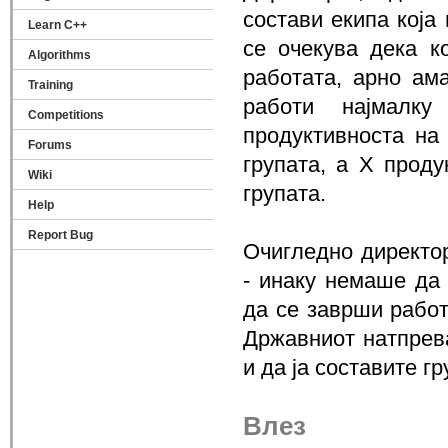
состави екипа која
Learn C++
се очекува дека к
Algorithms
работата, арно ама
Training
работи најмалку
Competitions
продуктивноста на
Forums
групата, а X проду
Wiki
групата.
Help
Report Bug
Очигледно директор
- инаку немаше да
да се заврши рабо
Државниот натпрева
и да ја составите г
Влез