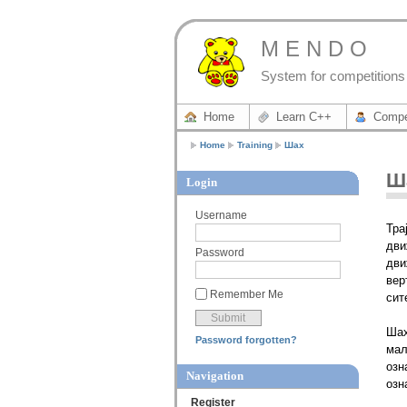
M E N D O
System for competitions 
Home
Learn C++
Compe
Home
Training
Шах
Ш
Login
Username
Тра
дви
Password
дви
вер
Remember Me
сит
Шах
Password forgotten?
мал
озн
Navigation
озн
Register