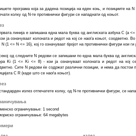
ишете програма која за дадена позиција на еден коњ, и позициите на N
ечати колку од N-те противнички фигури се нападнати од коњот.
ез
првата линија е запишана една мала буква од англиската азбука C (a <= 
 кои ја означуваат колоната и редот на кој се наоѓа коњот, соодветно. В
ј N (1 <= N <= 16), кој го означуваат бројот на противнички фигури кои г
секој од следните N редови се запишани по една мала буква од англискат
ра Ki (1 <= Ki <= 8) - кои ја означуваат колоната и редот на кој се
дветно. Сите N редови ќе содржат различни позиции, и нема да постои п
ицијата C R (каде што се наоѓа коњот).
лез
стандарден излез отпечатете колку, од N-те противнички фигури, се нап
раничувања
менско ограничување: 1 second
ориско ограничување: 64 megabytes
имери
влез

излез
