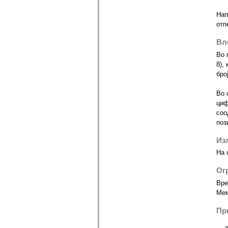
Нап
отп
Вл
Во 
8),
бро
Во 
циф
соо
поз
Из
На 
Ог
Вре
Мем
Пр