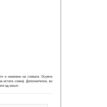
што е означено на сликата. Осумте
на истата слика). Дополнително, во
ати од коњот.