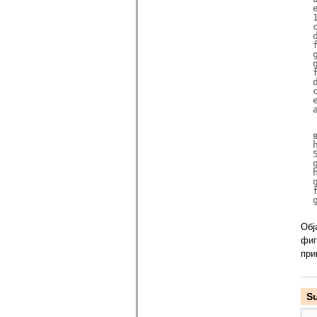
e
1
c
d
f
g
g
f
d
c
e
h
5
g
h
g
f
Обј
фиг
при
S