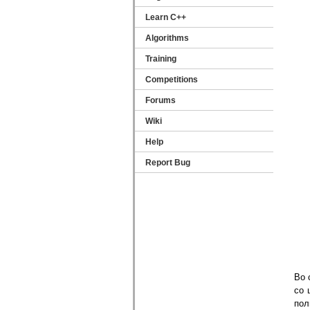
Learn C++
Algorithms
Training
Competitions
Forums
Wiki
Help
Report Bug
Во 
со 
пол