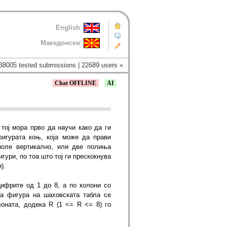
English
Македонски
38005 tested submissions | 22689 users «
Chat OFFLINE
AI
 тој мора прво да научи како да ги
фигурата коњ, која може да прави
оле вертикално, или две полиња
ури, по тоа што тој ги прескокнува
).
ифрите од 1 до 8, а по колони со
на фигура на шаховската табла се
лоната, додека R (1 <= R <= 8) го