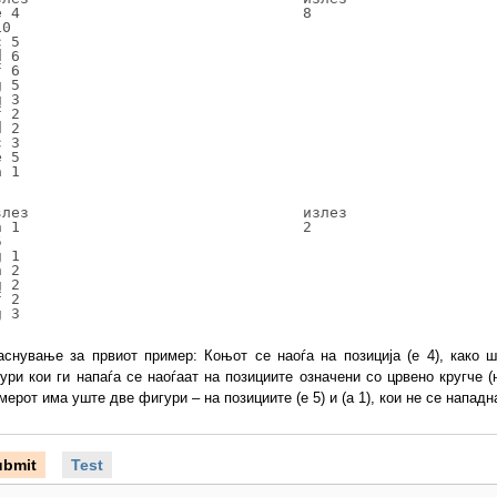
 4

8
0

 5

 6

 6

 5

 3

 2

 2

 3

 5

a 1
влез

излез

 1

2


 1

 2

 2

 2

g 3
аснување за првиот пример: Коњот се наоѓа на позиција (е 4), како 
ури кои ги напаѓа се наоѓаат на позициите означени со црвено кругче (
мерот има уште две фигури – на позициите (e 5) и (a 1), кои не се нападн
ubmit
Test