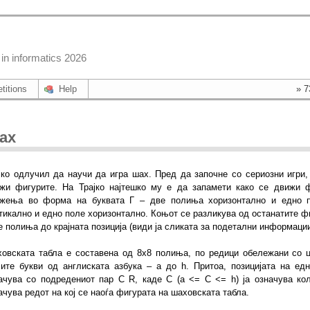
in informatics 2026
titions
Help
» 7
ах
јко одлучил да научи да игра шах. Пред да започне со сериозни игри,
жи фигурите. На Трајко најтешко му е да запамети како се движи 
жења во форма на буквата Г – две полиња хоризонтално и едно п
тикално и едно поле хоризонтално. Коњот се разликува од останатите фиг
е полиња до крајната позиција (види ја сликата за подетални информации
овската табла е составена од 8x8 полиња, по редици обележани со ц
ите букви од англиската азбука – а до h. Притоа, позицијата на ед
ачува со подредениот пар C R, каде C (a <= C <= h) ја означува ко
ачува редот на кој се наоѓа фигурата на шаховската табла.