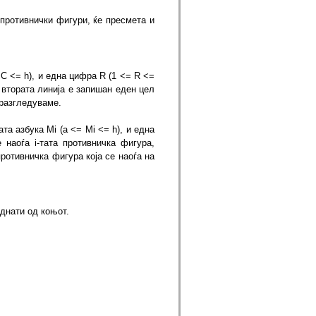
 противнички фигури, ќе пресмета и
C <= h), и една цифра R (1 <= R <=
о втората линија е запишан еден цел
и разгледуваме.
а азбука Mi (a <= Mi <= h), и една
 наоѓа i-тата противничка фигура,
ротивничка фигура која се наоѓа на
аднати од коњот.