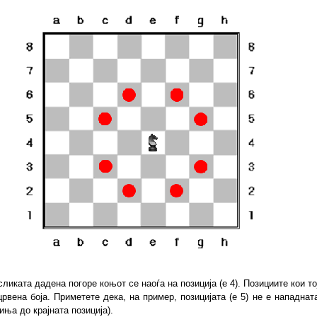
сликата дадена погоре коњот се наоѓа на позиција (е 4). Позициите кои то
црвена боја. Приметете дека, на пример, позицијата (е 5) не е нападнат
иња до крајната позиција).