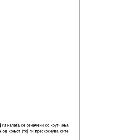
ј ги напаѓа се означени со кругчиња
а од коњот (тој ги прескокнува сите