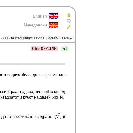
English
Македонски
38005 tested submissions | 22689 users «
Chat OFFLINE
AI
ата задача била да го пресметаат
 си играат надвор, тие побарале од
квадратот и кубот на даден број N.
2
о да го пресметате квадратот (N
) и