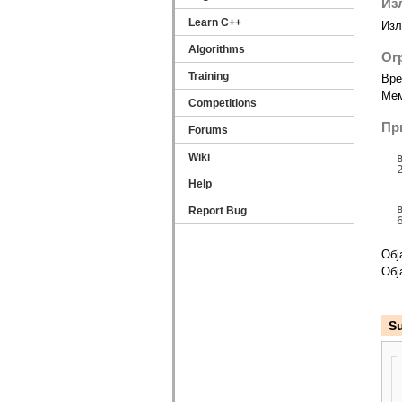
Из
Learn C++
Изл
Algorithms
Ог
Training
Вре
Мем
Competitions
Пр
Forums
Wiki
Help
Report Bug
Обј
Обј
S