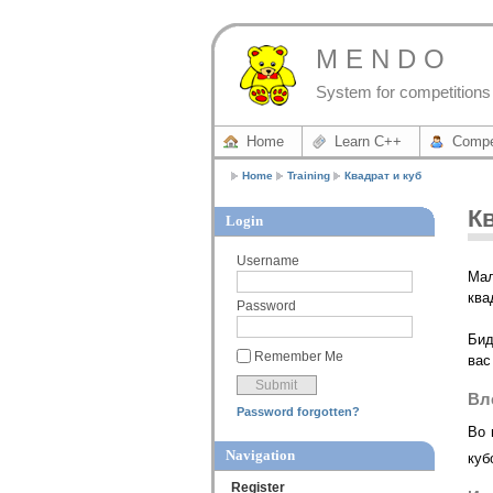
M E N D O
System for competitions 
Home
Learn C++
Compe
Home
Training
Квадрат и куб
К
Login
Username
Мал
ква
Password
Бид
Remember Me
вас
Вл
Password forgotten?
Во 
Navigation
куб
Register