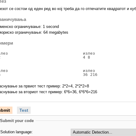
лез
езот се состои од еден ред во кој треба да го отпечатите квадратот и куб
раничувања
менско ограничување: 1 second
ориско ограничување: 64 megabytes
имери
влез

излез

2
4 8
влез

излез

6
36 216
аснување за првиот тест пример: 2*2=4, 2*2*2=8
аснување за вториот тест пример: 6*6=36, 6*6*6=216
ubmit
Test
Submit your code
Solution language: