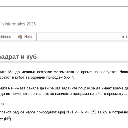
in informatics 2026
titions
Help
» 7
вадрат и куб
ите Мендо мечиња вежбале математика за време на распустот. Нивн
дратот и кубот за одреден природен број N.
ејќи мечињата сакале да ги решат задачите побрзо за да имаат време да
 да им помогнете со тоа што ќе напишете програма која ќе го пресметува 
ез
првиот ред се наоѓа природниот број N (1 <= N <= 25) за кој е потребн
3
от (N
).