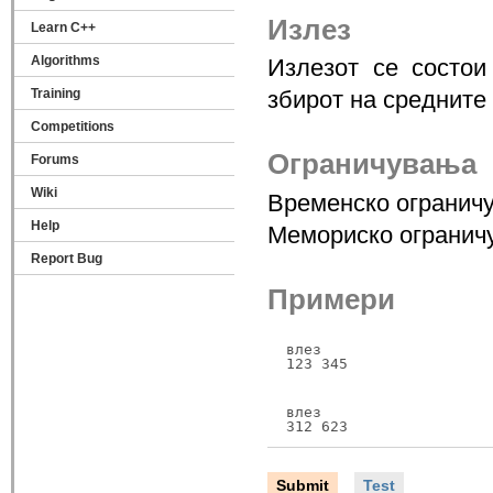
Излез
Learn C++
Algorithms
Излезот се состои
Training
збирот на средните
Competitions
Ограничувања
Forums
Wiki
Временско ограничу
Help
Мемориско огранич
Report Bug
Примери
влез

123 345
влез

312 623
Submit
Test