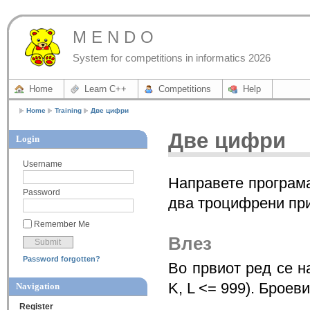
M E N D O
System for competitions in informatics 2026
Home
Learn C++
Competitions
Help
Home
Training
Две цифри
Две цифри
Login
Username
Направете програма
Password
два троцифрени при
Remember Me
Влез
Password forgotten?
Во првиот ред се н
K, L <= 999). Броев
Navigation
Register