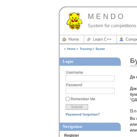
M E N D O
System for competitions 
Home
Learn C++
Compe
Home
Training
Букви
Б
Login
Username
Да 
Password
Док
бук
Remember Me
"GR
Вл
Password forgotten?
Во 
или 
Navigation
или
Register