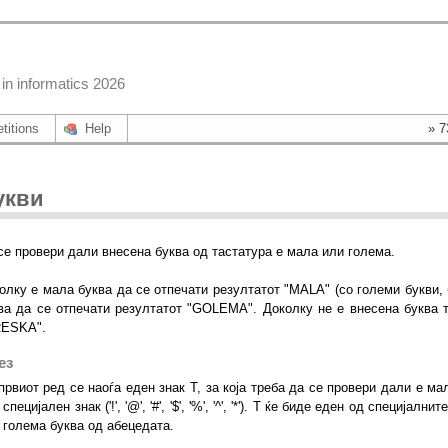
in informatics 2026
titions
Help
» 7
укви
се провери дали внесена буква од тастатура е мала или голема.
олку е мала буква да се отпечати резултатот "MALA" (со големи букви, 
ва да се отпечати резултатот "GOLEMA". Доколку не е внесена буква т
ESKA".
ез
првиот ред се наоѓа еден знак T, за која треба да се провери дали е мала бу
специјален знак ('!', '@', '#', '$', '%', '^', '*'). T ќе биде еден од специј
 голема буква од абецедата.