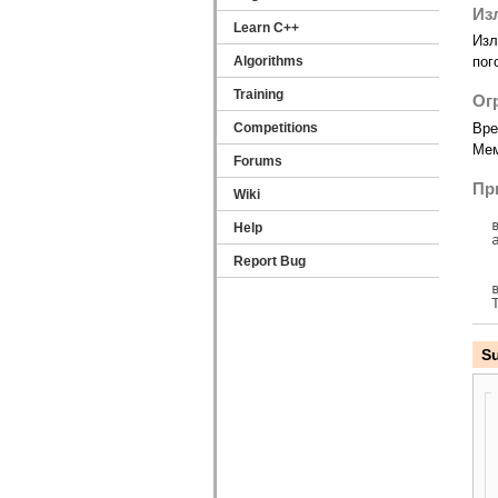
Из
Learn C++
Изл
Algorithms
пог
Training
Ог
Competitions
Вре
Мем
Forums
Пр
Wiki
Help
Report Bug
S