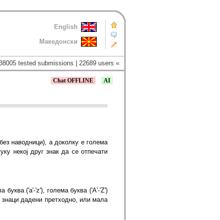
English
Македонски
38005 tested submissions | 22689 users «
Chat OFFLINE
AI
без наводници), а доколку е голема
уку некој друг знак да се отпечати
ква ('a'-'z'), голема буква ('A'-'Z')
алните знаци дадени претходно, или мала