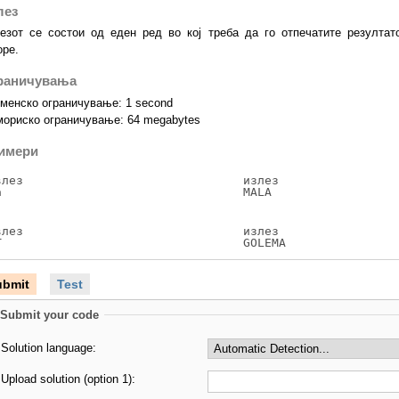
лез
езот се состои од еден ред во кој треба да го отпечатите резултат
оре.
раничувања
менско ограничување: 1 second
ориско ограничување: 64 megabytes
имери
влез

излез

a
MALA
влез

излез

T
GOLEMA
ubmit
Test
Submit your code
Solution language:
Upload solution (option 1):