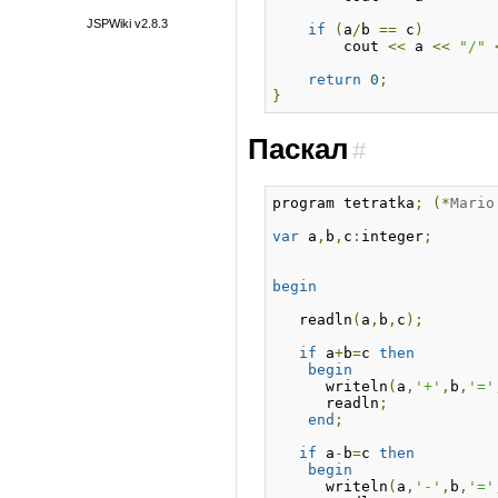
JSPWiki v2.8.3
if
(
a
/
b 
==
 c
)
        cout 
<<
 a 
<<
"/"
return
0
;
}
Паскал
#
program tetratka
;
(*
Mario
var
 a
,
b
,
c
:
integer
;
begin
   readln
(
a
,
b
,
c
);
if
 a
+
b
=
c 
then
begin
      writeln
(
a
,
'+'
,
b
,
'='
      readln
;
end
;
if
 a
-
b
=
c 
then
begin
      writeln
(
a
,
'-'
,
b
,
'='