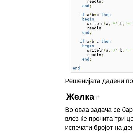
      readln
;
end
;
if
 a
*
b
=
c 
then
begin
      writeln
(
a
,
'*'
,
b
,
'='
      readln
end
;
if
 a
/
b
=
c 
then
begin
      writeln
(
a
,
'/'
,
b
,
'='
      readln
;
end
;
end
.
Решенијата дадени по
Желка
#
Во оваа задача се ба
влез ќе прочита три ц
испечати бројот на де