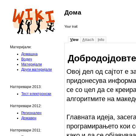
Дома
Your trail:
V
iew
A
ttach
I
nfo
Материјали:
Домашна
Добродојдовте 
Водич
Материјали
Други материјали
Овој дел од сајтот е з
придонесува информа
Натпревари 2013:
се со цел да се креир
Тест електронски
алгоритмите на македо
Натпревари 2012:
Регионален
Главната идеја, засег
Државен
програмирањето кои с
Натпревари 2011:
како и да се објавува