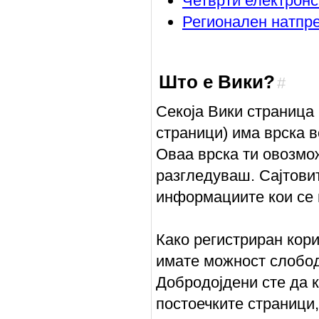
Четврти електронс
Регионален натпр
Што е Вики?
#
Секоја Вики страница 
страници) има врска в
Оваа врска ти овозмож
разгледуваш. Сајтовит
информациите кои се н
Како регистриран кори
имате можност слобод
Добродојдени сте да 
постоечките страници, 