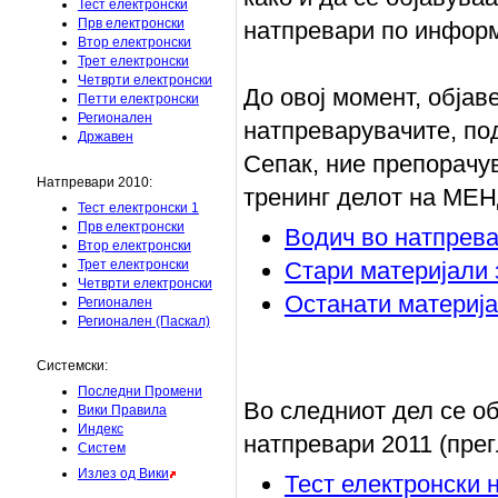
Тест електронски
Прв електронски
натпревари по информа
Втор електронски
Трет електронски
Четврти електронски
До овој момент, објав
Петти електронски
Регионален
натпреварувачите, по
Државен
Сепак, ние препорачув
Натпревари 2010:
тренинг делот на МЕНД
Тест електронски 1
Прв електронски
Водич во натпрева
Втор електронски
Трет електронски
Стари материјали 
Четврти електронски
Останати материја
Регионален
Регионален (Паскал)
Системски:
Последни Промени
Во следниот дел се о
Вики Правила
Индекс
натпревари 2011 (прег
Систем
Излез од Вики
Тест електронски 